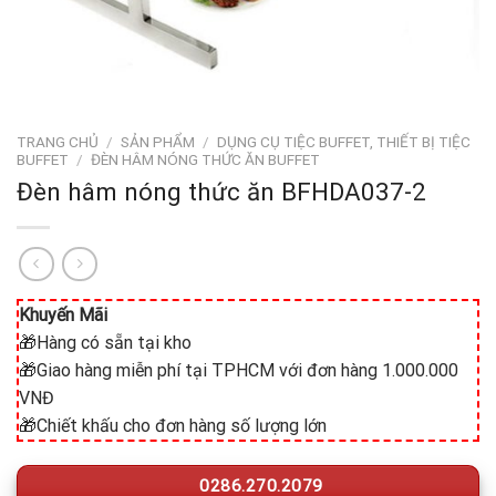
TRANG CHỦ
/
SẢN PHẨM
/
DỤNG CỤ TIỆC BUFFET, THIẾT BỊ TIỆC
BUFFET
/
ĐÈN HÂM NÓNG THỨC ĂN BUFFET
Đèn hâm nóng thức ăn BFHDA037-2
Khuyến Mãi
🎁Hàng có sẵn tại kho
🎁Giao hàng miễn phí tại TPHCM với đơn hàng 1.000.000
VNĐ
🎁Chiết khấu cho đơn hàng số lượng lớn
0286.270.2079