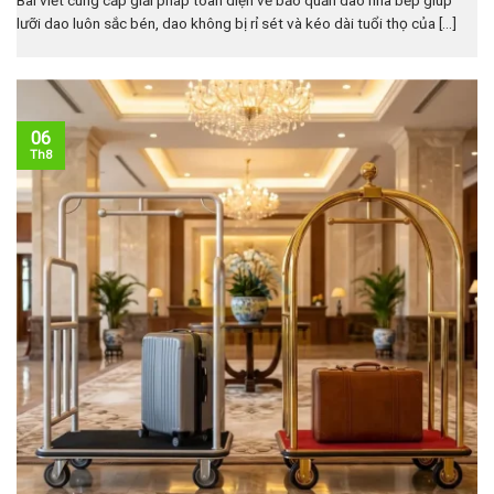
lưỡi dao luôn sắc bén, dao không bị rỉ sét và kéo dài tuổi thọ của [...]
06
Th8