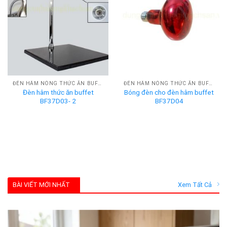
ĐÈN HÂM NÓNG THỨC ĂN BUFFET
ĐÈN HÂM NÓNG THỨC ĂN BUFFET
Đèn hâm thức ăn buffet
Bóng đèn cho đèn hâm buffet
BF37D03- 2
BF37D04
BÀI VIẾT MỚI NHẤT
Xem Tất Cả