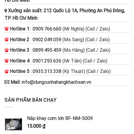
Hồ Chí Minh
Xưởng sản xuất: 212 Quốc Lộ 1A, Phường An Phú Đông,
TP. Hồ Chí Minh
Hotline 1
:
0909.766.660
(Mr Nghĩa) (Call / Zalo)
Hotline 2
:
0902.049.059
(Ms Sang) (Call / Zalo)
Hotline 3
:
0899.495.459
(Ms Hằng) (Call / Zalo)
Hotline 4
:
0901.293.636
(Mr Tiền) (Call / Zalo)
Hotline 5 :
0935.313.338
(Kỹ Thuật) (Call / Zalo)
Mail:
info@dungcunhahangkhachsan.vn
SẢN PHẨM BÁN CHẠY
Nắp khay cơm lớn BF-NM-5009
15.000
₫