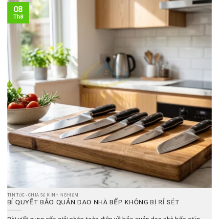
08
Th8
TIN TỨC - CHIA SẺ KINH NGHIỆM
BÍ QUYẾT BẢO QUẢN DAO NHÀ BẾP KHÔNG BỊ RỈ SÉT
Bài viết cung cấp giải pháp toàn diện về bảo quản dao nhà bếp giúp