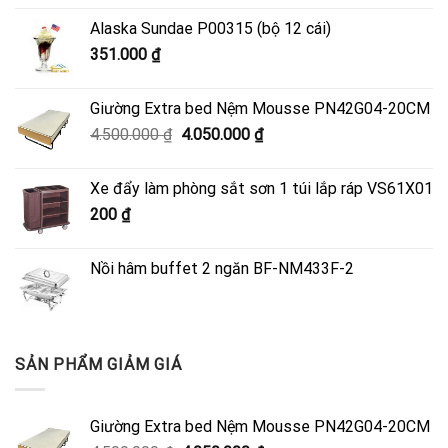
Alaska Sundae P00315 (bộ 12 cái)
351.000
₫
Giường Extra bed Nệm Mousse PN42G04-20CM
Giá
Giá
4.500.000
₫
4.050.000
₫
gốc
hiện
là:
tại
Xe đẩy làm phòng sắt sơn 1 túi lắp ráp VS61X01
4.500.000 ₫.
là:
200
₫
4.050.000 ₫.
Nồi hâm buffet 2 ngăn BF-NM433F-2
SẢN PHẨM GIẢM GIÁ
Giường Extra bed Nệm Mousse PN42G04-20CM