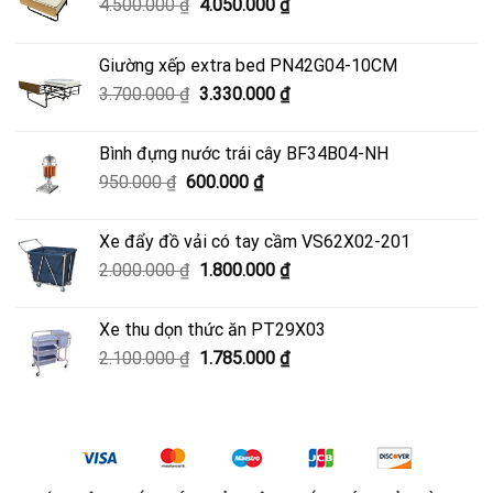
Giá
Giá
4.500.000
₫
4.050.000
₫
gốc
hiện
là:
tại
Giường xếp extra bed PN42G04-10CM
4.500.000 ₫.
là:
Giá
Giá
3.700.000
₫
3.330.000
₫
4.050.000 ₫.
gốc
hiện
là:
tại
Bình đựng nước trái cây BF34B04-NH
3.700.000 ₫.
là:
Giá
Giá
950.000
₫
600.000
₫
3.330.000 ₫.
gốc
hiện
là:
tại
Xe đẩy đồ vải có tay cầm VS62X02-201
950.000 ₫.
là:
Giá
Giá
2.000.000
₫
1.800.000
₫
600.000 ₫.
gốc
hiện
là:
tại
Xe thu dọn thức ăn PT29X03
2.000.000 ₫.
là:
Giá
Giá
2.100.000
₫
1.785.000
₫
1.800.000 ₫.
gốc
hiện
là:
tại
2.100.000 ₫.
là:
1.785.000 ₫.