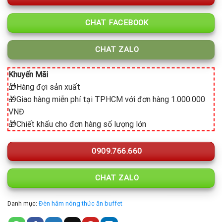
CHAT FACEBOOK
CHAT ZALO
Khuyến Mãi
🎁Hàng đợi sản xuất
🎁Giao hàng miễn phí tại TPHCM với đơn hàng 1.000.000
VNĐ
🎁Chiết khấu cho đơn hàng số lượng lớn
0909.766.660
CHAT ZALO
Danh mục:
Đèn hâm nóng thức ăn buffet