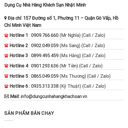
Dụng Cụ Nhà Hàng Khách Sạn Nhật Minh
Địa chỉ:
157 Đường số 1, Phường 11
–
Quận Gò Vấp, Hồ
Chí Minh
Việt Nam
Hotline 1
:
0909.766.660
(Mr Nghĩa) (Call / Zalo)
Hotline 2
:
0902.049.059
(Ms Sang) (Call / Zalo)
Hotline 3
:
0899.495.459
(Ms Hằng) (Call / Zalo)
Hotline 4
:
0901.293.636
(Mr Tiền) (Call / Zalo)
Hotline 5
:
0865.049.059
(Ms Thương) (Call / Zalo)
Hotline 6 :
0935.313.338
(Kỹ Thuật) (Call / Zalo)
Mail:
info@dungcunhahangkhachsan.vn
SẢN PHẨM BÁN CHẠY