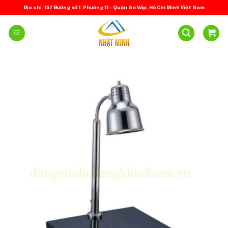
Skip
Địa chỉ: 157 Đường số 1, Phường 11 – Quận Gò Vấp, Hồ Chí Minh Việt Nam
to
content