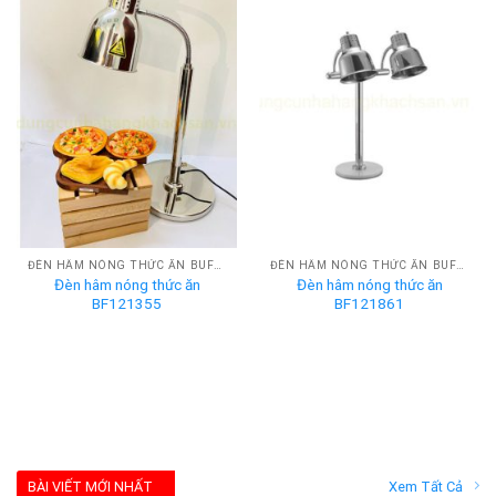
ĐÈN HÂM NÓNG THỨC ĂN BUFFET
ĐÈN HÂM NÓNG THỨC ĂN BUFFET
Đèn hâm nóng thức ăn
Đèn hâm nóng thức ăn
BF121355
BF121861
BÀI VIẾT MỚI NHẤT
Xem Tất Cả