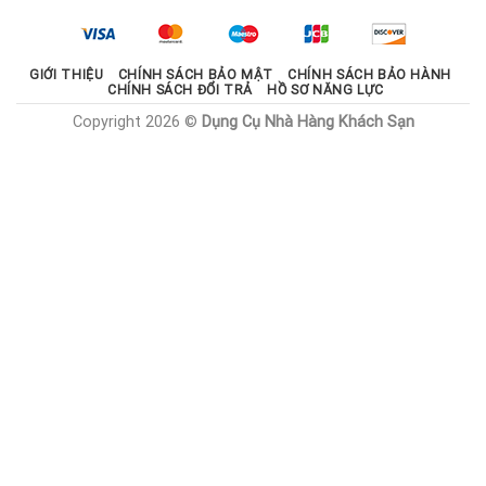
2.100.000 ₫.
là:
1.785.000 ₫.
GIỚI THIỆU
CHÍNH SÁCH BẢO MẬT
CHÍNH SÁCH BẢO HÀNH
CHÍNH SÁCH ĐỔI TRẢ
HỒ SƠ NĂNG LỰC
Copyright 2026 ©
Dụng Cụ Nhà Hàng Khách Sạn