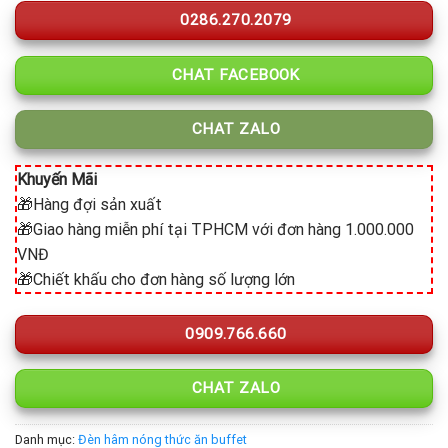
0286.270.2079
CHAT FACEBOOK
CHAT ZALO
Khuyến Mãi
🎁Hàng đợi sản xuất
🎁Giao hàng miễn phí tại TPHCM với đơn hàng 1.000.000
VNĐ
🎁Chiết khấu cho đơn hàng số lượng lớn
0909.766.660
CHAT ZALO
Danh mục:
Đèn hâm nóng thức ăn buffet