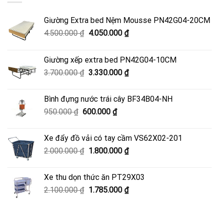
Giường Extra bed Nệm Mousse PN42G04-20CM
Giá
Giá
4.500.000
₫
4.050.000
₫
gốc
hiện
là:
tại
Giường xếp extra bed PN42G04-10CM
4.500.000 ₫.
là:
Giá
Giá
3.700.000
₫
3.330.000
₫
4.050.000 ₫.
gốc
hiện
là:
tại
Bình đựng nước trái cây BF34B04-NH
3.700.000 ₫.
là:
Giá
Giá
950.000
₫
600.000
₫
3.330.000 ₫.
gốc
hiện
là:
tại
Xe đẩy đồ vải có tay cầm VS62X02-201
950.000 ₫.
là:
Giá
Giá
2.000.000
₫
1.800.000
₫
600.000 ₫.
gốc
hiện
là:
tại
Xe thu dọn thức ăn PT29X03
2.000.000 ₫.
là:
Giá
Giá
2.100.000
₫
1.785.000
₫
1.800.000 ₫.
gốc
hiện
là:
tại