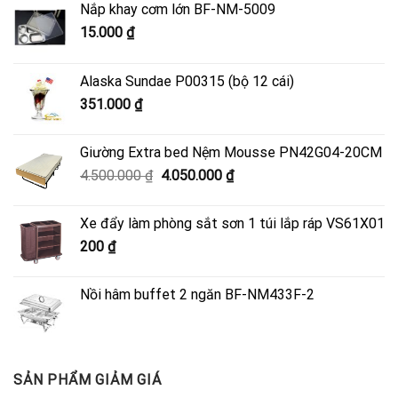
Nắp khay cơm lớn BF-NM-5009
15.000
₫
Alaska Sundae P00315 (bộ 12 cái)
351.000
₫
Giường Extra bed Nệm Mousse PN42G04-20CM
Giá
Giá
4.500.000
₫
4.050.000
₫
gốc
hiện
là:
tại
Xe đẩy làm phòng sắt sơn 1 túi lắp ráp VS61X01
4.500.000 ₫.
là:
200
₫
4.050.000 ₫.
Nồi hâm buffet 2 ngăn BF-NM433F-2
SẢN PHẨM GIẢM GIÁ