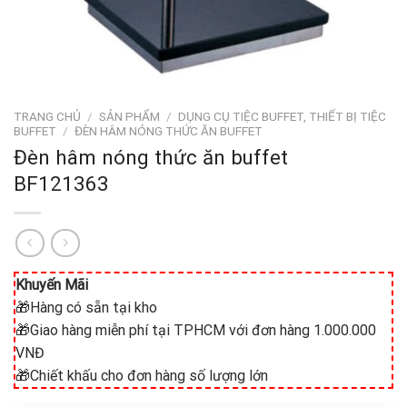
TRANG CHỦ
/
SẢN PHẨM
/
DỤNG CỤ TIỆC BUFFET, THIẾT BỊ TIỆC
BUFFET
/
ĐÈN HÂM NÓNG THỨC ĂN BUFFET
Đèn hâm nóng thức ăn buffet
BF121363
Khuyến Mãi
🎁Hàng có sẵn tại kho
🎁Giao hàng miễn phí tại TPHCM với đơn hàng 1.000.000
VNĐ
🎁Chiết khấu cho đơn hàng số lượng lớn