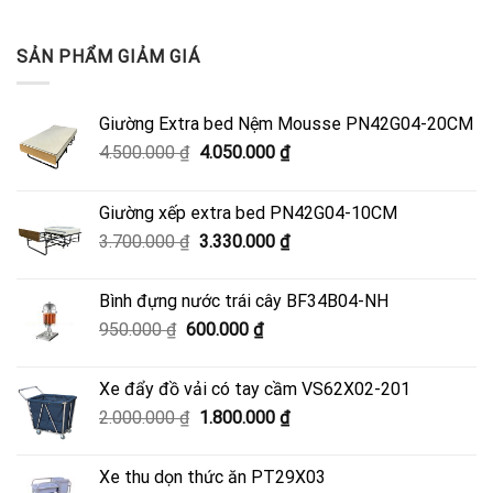
SẢN PHẨM GIẢM GIÁ
Giường Extra bed Nệm Mousse PN42G04-20CM
Giá
Giá
4.500.000
₫
4.050.000
₫
gốc
hiện
là:
tại
Giường xếp extra bed PN42G04-10CM
4.500.000 ₫.
là:
Giá
Giá
3.700.000
₫
3.330.000
₫
4.050.000 ₫.
gốc
hiện
là:
tại
Bình đựng nước trái cây BF34B04-NH
3.700.000 ₫.
là:
Giá
Giá
950.000
₫
600.000
₫
3.330.000 ₫.
gốc
hiện
là:
tại
Xe đẩy đồ vải có tay cầm VS62X02-201
950.000 ₫.
là:
Giá
Giá
2.000.000
₫
1.800.000
₫
600.000 ₫.
gốc
hiện
là:
tại
Xe thu dọn thức ăn PT29X03
2.000.000 ₫.
là: