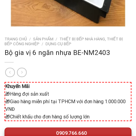
TRANG CHỦ
/
SẢN PHẨM
/
THIẾT BỊ BẾP NHÀ HÀNG, THIẾT BỊ
BẾP CÔNG NGHIỆP
/
DỤNG CỤ BẾP
Bộ gia vị 6 ngăn nhựa BE-NM2403
Khuyến Mãi
🎁Hàng đợi sản xuất
🎁Giao hàng miễn phí tại TPHCM với đơn hàng 1.000.000
VNĐ
🎁Chiết khấu cho đơn hàng số lượng lớn
0909.766.660