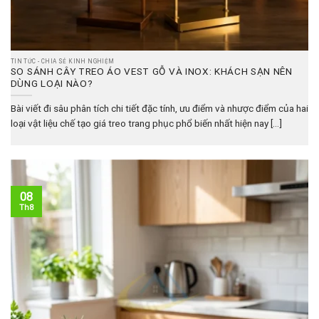
TIN TỨC - CHIA SẺ KINH NGHIỆM
SO SÁNH CÂY TREO ÁO VEST GỖ VÀ INOX: KHÁCH SẠN NÊN
DÙNG LOẠI NÀO?
Bài viết đi sâu phân tích chi tiết đặc tính, ưu điểm và nhược điểm của hai
loại vật liệu chế tạo giá treo trang phục phổ biến nhất hiện nay [...]
08
Th8