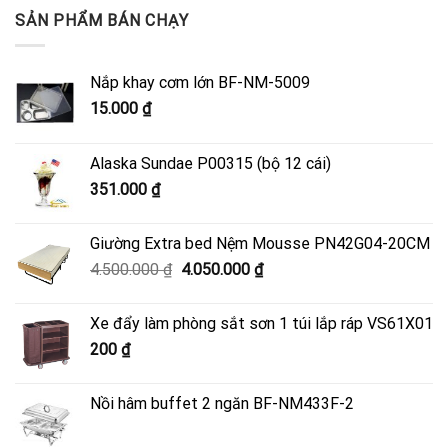
SẢN PHẨM BÁN CHẠY
Nắp khay cơm lớn BF-NM-5009
15.000
₫
Alaska Sundae P00315 (bộ 12 cái)
351.000
₫
Giường Extra bed Nệm Mousse PN42G04-20CM
Giá
Giá
4.500.000
₫
4.050.000
₫
gốc
hiện
là:
tại
Xe đẩy làm phòng sắt sơn 1 túi lắp ráp VS61X01
4.500.000 ₫.
là:
200
₫
4.050.000 ₫.
Nồi hâm buffet 2 ngăn BF-NM433F-2