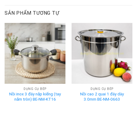
SẢN PHẨM TƯƠNG TỰ
DỤNG CỤ BẾP
DỤNG CỤ BẾP
Nồi inox 3 đáy nắp kiếng (tay
Nồi cao 2 quai 1 đáy dày
nắm tròn) BE-NM-KT16
3.0mm BE-NM-0663