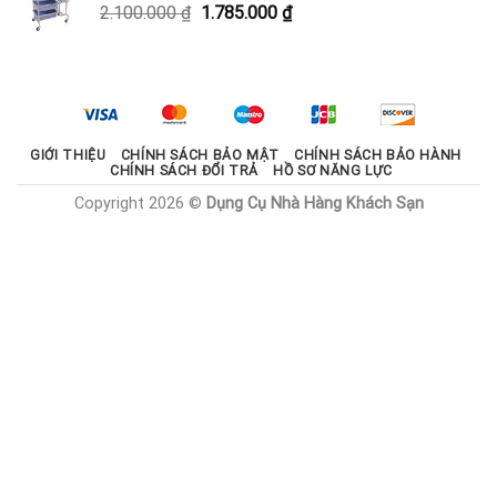
Giá
Giá
2.100.000
₫
1.785.000
₫
1.800.000 ₫.
gốc
hiện
là:
tại
2.100.000 ₫.
là:
1.785.000 ₫.
GIỚI THIỆU
CHÍNH SÁCH BẢO MẬT
CHÍNH SÁCH BẢO HÀNH
CHÍNH SÁCH ĐỔI TRẢ
HỒ SƠ NĂNG LỰC
Copyright 2026 ©
Dụng Cụ Nhà Hàng Khách Sạn