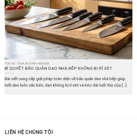
TIN TỨC - CHIA SẺ KINH NGHIỆM
BÍ QUYẾT BẢO QUẢN DAO NHÀ BẾP KHÔNG BỊ RỈ SÉT
Bài viết cung cấp giải pháp toàn diện về bảo quản dao nhà bếp giúp
lưỡi dao luôn sắc bén, dao không bị rỉ sét và kéo dài tuổi thọ của [...]
LIÊN HỆ CHÚNG TÔI