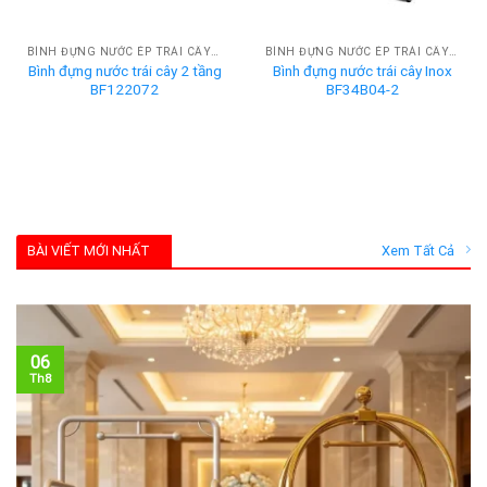
BÌNH ĐỰNG NƯỚC ÉP TRÁI CÂY BUFFET
BÌNH ĐỰNG NƯỚC ÉP TRÁI CÂY BUFFET
Bình đựng nước trái cây 2 tầng
Bình đựng nước trái cây Inox
BF122072
BF34B04-2
BÀI VIẾT MỚI NHẤT
Xem Tất Cả
06
Th8