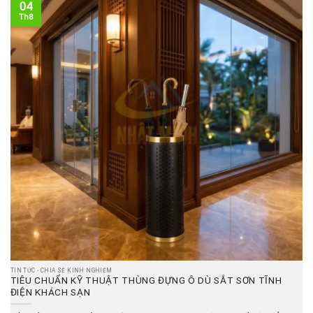
04
Th8
TIN TỨC - CHIA SẺ KINH NGHIỆM
TIÊU CHUẨN KỸ THUẬT THÙNG ĐỰNG Ô DÙ SẮT SƠN TĨNH
ĐIỆN KHÁCH SẠN