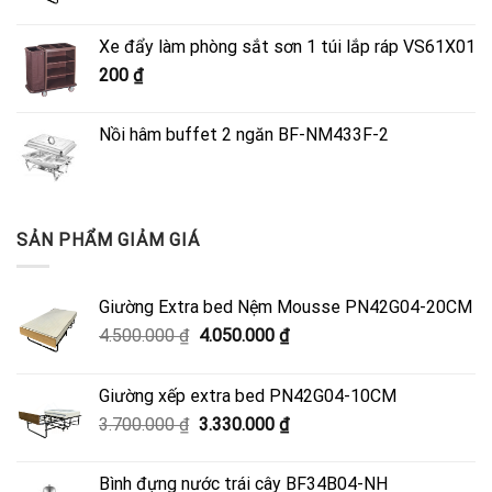
gốc
hiện
là:
tại
Xe đẩy làm phòng sắt sơn 1 túi lắp ráp VS61X01
4.500.000 ₫.
là:
200
₫
4.050.000 ₫.
Nồi hâm buffet 2 ngăn BF-NM433F-2
SẢN PHẨM GIẢM GIÁ
Giường Extra bed Nệm Mousse PN42G04-20CM
Giá
Giá
4.500.000
₫
4.050.000
₫
gốc
hiện
là:
tại
Giường xếp extra bed PN42G04-10CM
4.500.000 ₫.
là:
Giá
Giá
3.700.000
₫
3.330.000
₫
4.050.000 ₫.
gốc
hiện
là:
tại
Bình đựng nước trái cây BF34B04-NH