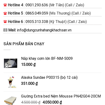
Hotline 4
:
0901.293.636
(Mr Tiền) (Call / Zalo)
Hotline 5
:
0865.049.059
(Ms Thương) (Call / Zalo)
Hotline 6 :
0935.313.338
(Kỹ Thuật) (Call / Zalo)
Mail:
info@dungcunhahangkhachsan.vn
SẢN PHẨM BÁN CHẠY
Nắp khay cơm lớn BF-NM-5009
15.000
₫
Alaska Sundae P00315 (bộ 12 cái)
351.000
₫
Giường Extra bed Nệm Mousse PN42G04-20CM
Giá
Giá
4.500.000
₫
4.050.000
₫