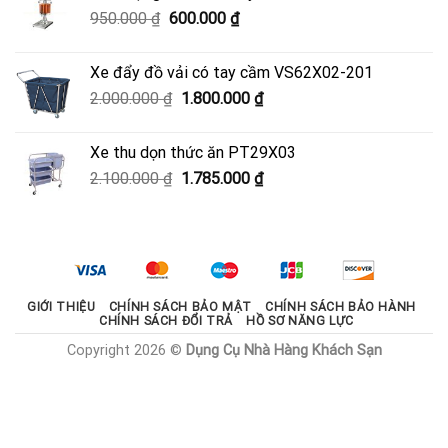
3.700.000 ₫.
là:
Giá
Giá
950.000
₫
600.000
₫
3.330.000 ₫.
gốc
hiện
là:
tại
Xe đẩy đồ vải có tay cầm VS62X02-201
950.000 ₫.
là:
Giá
Giá
2.000.000
₫
1.800.000
₫
600.000 ₫.
gốc
hiện
là:
tại
Xe thu dọn thức ăn PT29X03
2.000.000 ₫.
là:
Giá
Giá
2.100.000
₫
1.785.000
₫
1.800.000 ₫.
gốc
hiện
là:
tại
2.100.000 ₫.
là:
1.785.000 ₫.
GIỚI THIỆU
CHÍNH SÁCH BẢO MẬT
CHÍNH SÁCH BẢO HÀNH
CHÍNH SÁCH ĐỔI TRẢ
HỒ SƠ NĂNG LỰC
Copyright 2026 ©
Dụng Cụ Nhà Hàng Khách Sạn