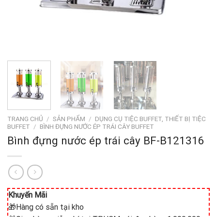
TRANG CHỦ
/
SẢN PHẨM
/
DỤNG CỤ TIỆC BUFFET, THIẾT BỊ TIỆC
BUFFET
/
BÌNH ĐỰNG NƯỚC ÉP TRÁI CÂY BUFFET
Bình đựng nước ép trái cây BF-B121316
Khuyến Mãi
🎁Hàng có sẵn tại kho