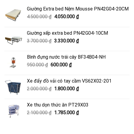
Giường Extra bed Nệm Mousse PN42G04-20CM
Giá
Giá
4.500.000
₫
4.050.000
₫
gốc
hiện
là:
tại
Giường xếp extra bed PN42G04-10CM
4.500.000 ₫.
là:
Giá
Giá
3.700.000
₫
3.330.000
₫
4.050.000 ₫.
gốc
hiện
là:
tại
Bình đựng nước trái cây BF34B04-NH
3.700.000 ₫.
là:
Giá
Giá
950.000
₫
600.000
₫
3.330.000 ₫.
gốc
hiện
là:
tại
Xe đẩy đồ vải có tay cầm VS62X02-201
950.000 ₫.
là:
Giá
Giá
2.000.000
₫
1.800.000
₫
600.000 ₫.
gốc
hiện
là:
tại
Xe thu dọn thức ăn PT29X03
2.000.000 ₫.
là:
Giá
Giá
2.100.000
₫
1.785.000
₫
1.800.000 ₫.
gốc
hiện
là:
tại
2.100.000 ₫.
là: