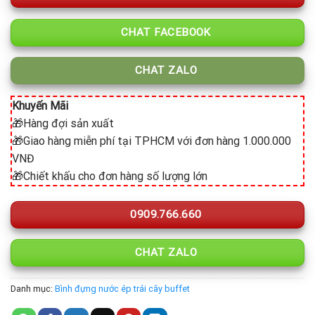
CHAT FACEBOOK
CHAT ZALO
Khuyến Mãi
🎁Hàng đợi sản xuất
🎁Giao hàng miễn phí tại TPHCM với đơn hàng 1.000.000
VNĐ
🎁Chiết khấu cho đơn hàng số lượng lớn
0909.766.660
CHAT ZALO
Danh mục:
Bình đựng nước ép trái cây buffet