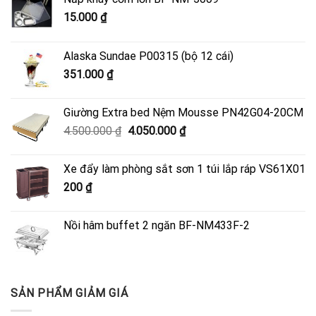
15.000
₫
Alaska Sundae P00315 (bộ 12 cái)
351.000
₫
Giường Extra bed Nệm Mousse PN42G04-20CM
Giá
Giá
4.500.000
₫
4.050.000
₫
gốc
hiện
là:
tại
Xe đẩy làm phòng sắt sơn 1 túi lắp ráp VS61X01
4.500.000 ₫.
là:
200
₫
4.050.000 ₫.
Nồi hâm buffet 2 ngăn BF-NM433F-2
SẢN PHẨM GIẢM GIÁ