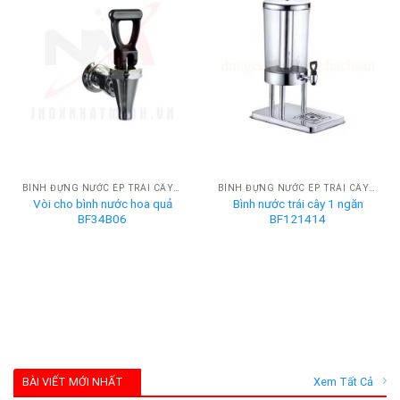
BÌNH ĐỰNG NƯỚC ÉP TRÁI CÂY BUFFET
BÌNH ĐỰNG NƯỚC ÉP TRÁI CÂY BUFFET
Vòi cho bình nước hoa quả
Bình nước trái cây 1 ngăn
BF34B06
BF121414
BÀI VIẾT MỚI NHẤT
Xem Tất Cả