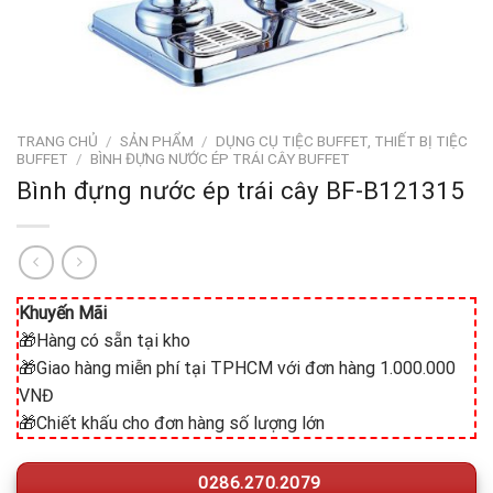
TRANG CHỦ
/
SẢN PHẨM
/
DỤNG CỤ TIỆC BUFFET, THIẾT BỊ TIỆC
BUFFET
/
BÌNH ĐỰNG NƯỚC ÉP TRÁI CÂY BUFFET
Bình đựng nước ép trái cây BF-B121315
Khuyến Mãi
🎁Hàng có sẵn tại kho
🎁Giao hàng miễn phí tại TPHCM với đơn hàng 1.000.000
VNĐ
🎁Chiết khấu cho đơn hàng số lượng lớn
0286.270.2079