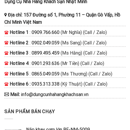
Dụng Cụ Nhà Hàng Khách Sạn Nhật Minh
Địa chỉ:
157 Đường số 1, Phường 11
–
Quận Gò Vấp, Hồ
Chí Minh
Việt Nam
Hotline 1
:
0909.766.660
(Mr Nghĩa) (Call / Zalo)
Hotline 2
:
0902.049.059
(Ms Sang) (Call / Zalo)
Hotline 3
:
0899.495.459
(Ms Hằng) (Call / Zalo)
Hotline 4
:
0901.293.636
(Mr Tiền) (Call / Zalo)
Hotline 5
:
0865.049.059
(Ms Thương) (Call / Zalo)
Hotline 6 :
0935.313.338
(Kỹ Thuật) (Call / Zalo)
Mail:
info@dungcunhahangkhachsan.vn
SẢN PHẨM BÁN CHẠY
Nắp khay cơm lớn BF-NM-5009