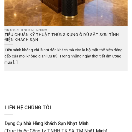
TIN TỨC - CHIA SẺ KINH NGHIỆM
TIÊU CHUẨN KỸ THUẬT THÙNG ĐỰNG Ô DÙ SẮT SƠN TĨNH
ĐIỆN KHÁCH SẠN
Tiền sảnh không chỉ là nơi đón khách mà còn là bộ mặt thể hiện đẳng
cấp của mọi không gian lưu trú. Trong những ngày thời tiết ẩm ương
mưa [...]
LIÊN HỆ CHÚNG TÔI
Dụng Cụ Nhà Hàng Khách Sạn Nhật Minh
(Trực thuộc Công ty TNHH TK SX TM Nhật Minh)