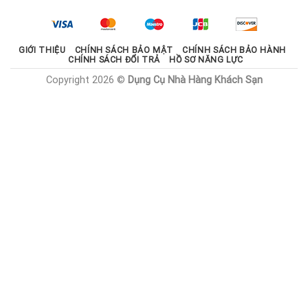
2.100.000 ₫.
là:
1.785.000 ₫.
GIỚI THIỆU
CHÍNH SÁCH BẢO MẬT
CHÍNH SÁCH BẢO HÀNH
CHÍNH SÁCH ĐỔI TRẢ
HỒ SƠ NĂNG LỰC
Copyright 2026 ©
Dụng Cụ Nhà Hàng Khách Sạn