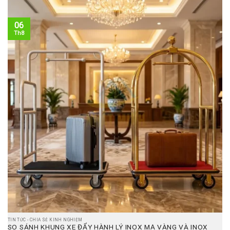
06
Th8
TIN TỨC - CHIA SẺ KINH NGHIỆM
SO SÁNH KHUNG XE ĐẨY HÀNH LÝ INOX MẠ VÀNG VÀ INOX