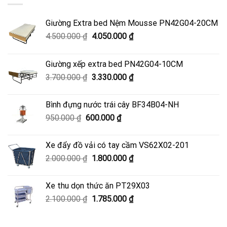
Giường Extra bed Nệm Mousse PN42G04-20CM
Giá
Giá
4.500.000
₫
4.050.000
₫
gốc
hiện
là:
tại
Giường xếp extra bed PN42G04-10CM
4.500.000 ₫.
là:
Giá
Giá
3.700.000
₫
3.330.000
₫
4.050.000 ₫.
gốc
hiện
là:
tại
Bình đựng nước trái cây BF34B04-NH
3.700.000 ₫.
là:
Giá
Giá
950.000
₫
600.000
₫
3.330.000 ₫.
gốc
hiện
là:
tại
Xe đẩy đồ vải có tay cầm VS62X02-201
950.000 ₫.
là:
Giá
Giá
2.000.000
₫
1.800.000
₫
600.000 ₫.
gốc
hiện
là:
tại
Xe thu dọn thức ăn PT29X03
2.000.000 ₫.
là:
Giá
Giá
2.100.000
₫
1.785.000
₫
1.800.000 ₫.
gốc
hiện
là:
tại