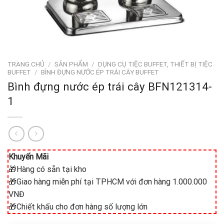
TRANG CHỦ
/
SẢN PHẨM
/
DỤNG CỤ TIỆC BUFFET, THIẾT BỊ TIỆC
BUFFET
/
BÌNH ĐỰNG NƯỚC ÉP TRÁI CÂY BUFFET
Bình đựng nước ép trái cây BFN121314-
1
Khuyến Mãi
🎁Hàng có sẵn tại kho
🎁Giao hàng miễn phí tại TPHCM với đơn hàng 1.000.000
VNĐ
🎁Chiết khấu cho đơn hàng số lượng lớn