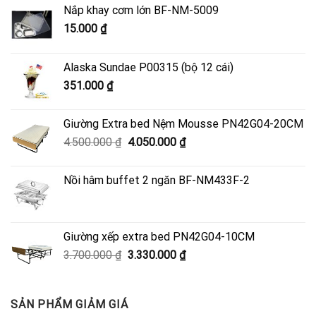
Nắp khay cơm lớn BF-NM-5009
15.000
₫
Alaska Sundae P00315 (bộ 12 cái)
351.000
₫
Giường Extra bed Nệm Mousse PN42G04-20CM
Giá
Giá
4.500.000
₫
4.050.000
₫
gốc
hiện
là:
tại
Nồi hâm buffet 2 ngăn BF-NM433F-2
4.500.000 ₫.
là:
4.050.000 ₫.
Giường xếp extra bed PN42G04-10CM
Giá
Giá
3.700.000
₫
3.330.000
₫
gốc
hiện
là:
tại
3.700.000 ₫.
là:
SẢN PHẨM GIẢM GIÁ
3.330.000 ₫.