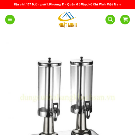
Skip
Địa chỉ: 157 Đường số 1, Phường 11 – Quận Gò Vấp, Hồ Chí Minh Việt Nam
to
content