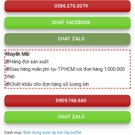
0286.270.2079
CHAT FACEBOOK
CHAT ZALO
Khuyến Mãi
🎁Hàng đợi sản xuất
🎁Giao hàng miễn phí tại TPHCM với đơn hàng 1.000.000
VNĐ
🎁Chiết khấu cho đơn hàng số lượng lớn
0909.766.660
CHAT ZALO
Danh mục:
Bình đựng nước ép trái cây buffet