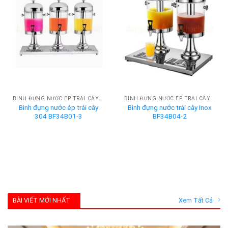
BÌNH ĐỰNG NƯỚC ÉP TRÁI CÂY BUFFET
BÌNH ĐỰNG NƯỚC ÉP TRÁI CÂY BUFFET
Bình đựng nước ép trái cây
Bình đựng nước trái cây Inox
304 BF34B01-3
BF34B04-2
BÀI VIẾT MỚI NHẤT
Xem Tất Cả