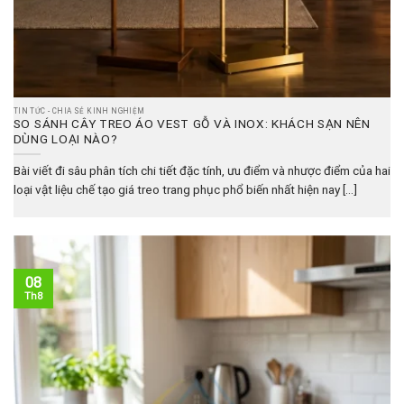
TIN TỨC - CHIA SẺ KINH NGHIỆM
SO SÁNH CÂY TREO ÁO VEST GỖ VÀ INOX: KHÁCH SẠN NÊN
DÙNG LOẠI NÀO?
Bài viết đi sâu phân tích chi tiết đặc tính, ưu điểm và nhược điểm của hai
loại vật liệu chế tạo giá treo trang phục phổ biến nhất hiện nay [...]
08
Th8