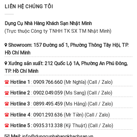
LIÊN HỆ CHÚNG TÔI
Dụng Cụ Nhà Hàng Khách Sạn Nhật Minh
(Trực thuộc Công ty TNHH TK SX TM Nhật Minh)
Showroom: 157 Đường số 1, Phường Thông Tây Hội, TP.
Hồ Chí Minh
Xưởng sản xuất: 212 Quốc Lộ 1A, Phường An Phú Đông,
TP. Hồ Chí Minh
Hotline 1
:
0909.766.660
(Mr Nghĩa) (Call / Zalo)
Hotline 2
:
0902.049.059
(Ms Sang) (Call / Zalo)
Hotline 3
:
0899.495.459
(Ms Hằng) (Call / Zalo)
Hotline 4
:
0901.293.636
(Mr Tiền) (Call / Zalo)
Hotline 5 :
0935.313.338
(Kỹ Thuật) (Call / Zalo)
Mail:
info@dungcunhahangkhachsan.vn