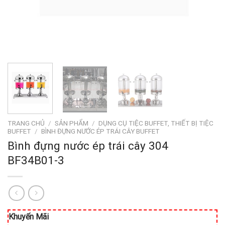
TRANG CHỦ
/
SẢN PHẨM
/
DỤNG CỤ TIỆC BUFFET, THIẾT BỊ TIỆC
BUFFET
/
BÌNH ĐỰNG NƯỚC ÉP TRÁI CÂY BUFFET
Bình đựng nước ép trái cây 304
BF34B01-3
Khuyến Mãi