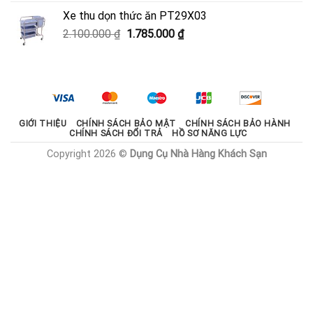
là:
tại
Xe thu dọn thức ăn PT29X03
2.000.000 ₫.
là:
Giá
Giá
2.100.000
₫
1.785.000
₫
1.800.000 ₫.
gốc
hiện
là:
tại
2.100.000 ₫.
là:
1.785.000 ₫.
GIỚI THIỆU
CHÍNH SÁCH BẢO MẬT
CHÍNH SÁCH BẢO HÀNH
CHÍNH SÁCH ĐỔI TRẢ
HỒ SƠ NĂNG LỰC
Copyright 2026 ©
Dụng Cụ Nhà Hàng Khách Sạn