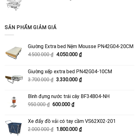
SẢN PHẨM GIẢM GIÁ
Giường Extra bed Nệm Mousse PN42G04-20CM
Giá
Giá
4.500.000
₫
4.050.000
₫
gốc
hiện
là:
tại
Giường xếp extra bed PN42G04-10CM
4.500.000 ₫.
là:
Giá
Giá
3.700.000
₫
3.330.000
₫
4.050.000 ₫.
gốc
hiện
là:
tại
Bình đựng nước trái cây BF34B04-NH
3.700.000 ₫.
là:
Giá
Giá
950.000
₫
600.000
₫
3.330.000 ₫.
gốc
hiện
là:
tại
Xe đẩy đồ vải có tay cầm VS62X02-201
950.000 ₫.
là:
Giá
Giá
2.000.000
₫
1.800.000
₫
600.000 ₫.
gốc
hiện