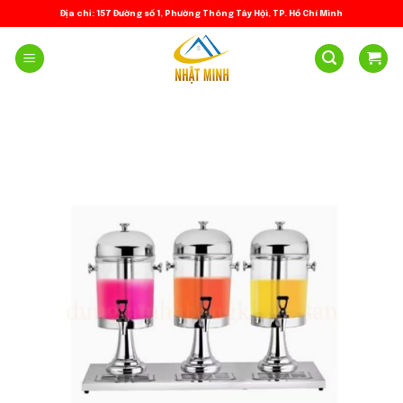
Skip
Địa chỉ: 157 Đường số 1, Phường Thông Tây Hội, TP. Hồ Chí Minh
to
content