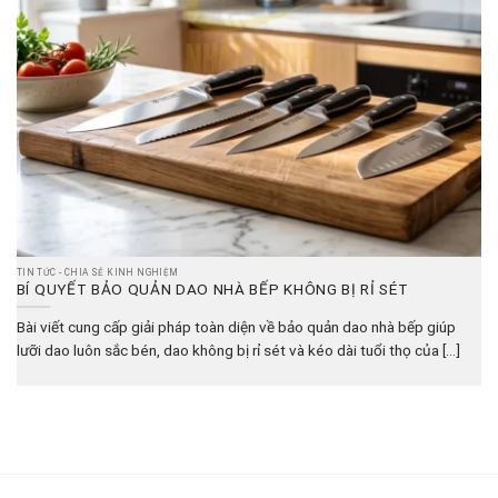
TIN TỨC - CHIA SẺ KINH NGHIỆM
BÍ QUYẾT BẢO QUẢN DAO NHÀ BẾP KHÔNG BỊ RỈ SÉT
Bài viết cung cấp giải pháp toàn diện về bảo quản dao nhà bếp giúp
lưỡi dao luôn sắc bén, dao không bị rỉ sét và kéo dài tuổi thọ của [...]