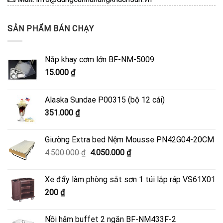
SẢN PHẨM BÁN CHẠY
Nắp khay cơm lớn BF-NM-5009
15.000
₫
Alaska Sundae P00315 (bộ 12 cái)
351.000
₫
Giường Extra bed Nệm Mousse PN42G04-20CM
Giá
Giá
4.500.000
₫
4.050.000
₫
gốc
hiện
là:
tại
Xe đẩy làm phòng sắt sơn 1 túi lắp ráp VS61X01
4.500.000 ₫.
là:
200
₫
4.050.000 ₫.
Nồi hâm buffet 2 ngăn BF-NM433F-2