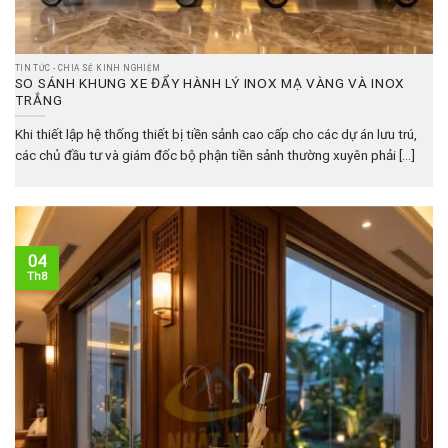
TIN TỨC - CHIA SẺ KINH NGHIỆM
SO SÁNH KHUNG XE ĐẨY HÀNH LÝ INOX MẠ VÀNG VÀ INOX
TRẮNG
Khi thiết lập hệ thống thiết bị tiền sảnh cao cấp cho các dự án lưu trú,
các chủ đầu tư và giám đốc bộ phận tiền sảnh thường xuyên phải [...]
04
Th8