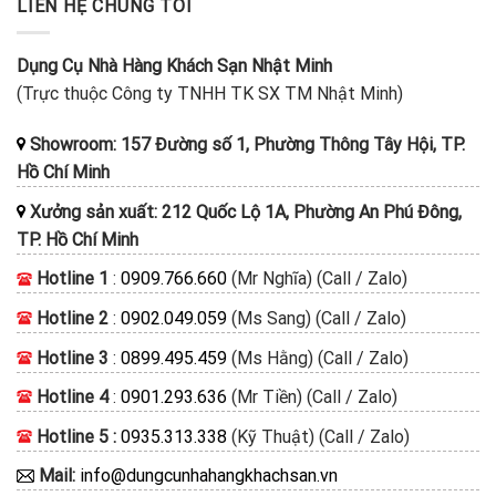
LIÊN HỆ CHÚNG TÔI
Dụng Cụ Nhà Hàng Khách Sạn Nhật Minh
(Trực thuộc Công ty TNHH TK SX TM Nhật Minh)
Showroom: 157 Đường số 1, Phường Thông Tây Hội, TP.
Hồ Chí Minh
Xưởng sản xuất: 212 Quốc Lộ 1A, Phường An Phú Đông,
TP. Hồ Chí Minh
Hotline 1
:
0909.766.660
(Mr Nghĩa) (Call / Zalo)
Hotline 2
:
0902.049.059
(Ms Sang) (Call / Zalo)
Hotline 3
:
0899.495.459
(Ms Hằng) (Call / Zalo)
Hotline 4
:
0901.293.636
(Mr Tiền) (Call / Zalo)
Hotline 5 :
0935.313.338
(Kỹ Thuật) (Call / Zalo)
Mail:
info@dungcunhahangkhachsan.vn