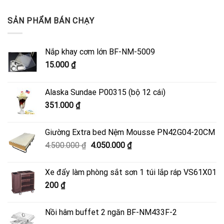
SẢN PHẨM BÁN CHẠY
Nắp khay cơm lớn BF-NM-5009
15.000
₫
Alaska Sundae P00315 (bộ 12 cái)
351.000
₫
Giường Extra bed Nệm Mousse PN42G04-20CM
Giá
Giá
4.500.000
₫
4.050.000
₫
gốc
hiện
là:
tại
Xe đẩy làm phòng sắt sơn 1 túi lắp ráp VS61X01
4.500.000 ₫.
là:
200
₫
4.050.000 ₫.
Nồi hâm buffet 2 ngăn BF-NM433F-2