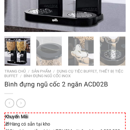
TRANG CHỦ
/
SẢN PHẨM
/
DỤNG CỤ TIỆC BUFFET, THIẾT BỊ TIỆC
BUFFET
/
BÌNH ĐỰNG NGŨ CỐC INOX
Bình đựng ngũ cốc 2 ngăn ACD02B
Khuyến Mãi
🎁Hàng có sẵn tại kho