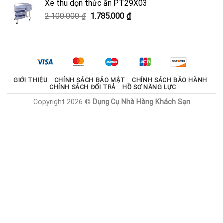
Xe thu dọn thức ăn PT29X03
2.000.000 ₫.
là:
Giá
Giá
2.100.000
₫
1.785.000
₫
1.800.000 ₫.
gốc
hiện
là:
tại
2.100.000 ₫.
là:
1.785.000 ₫.
GIỚI THIỆU
CHÍNH SÁCH BẢO MẬT
CHÍNH SÁCH BẢO HÀNH
CHÍNH SÁCH ĐỔI TRẢ
HỒ SƠ NĂNG LỰC
Copyright 2026 ©
Dụng Cụ Nhà Hàng Khách Sạn