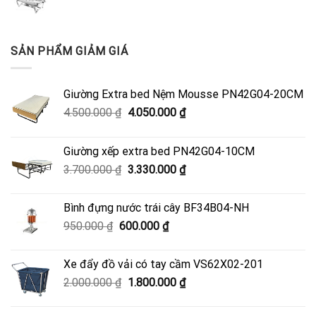
SẢN PHẨM GIẢM GIÁ
Giường Extra bed Nệm Mousse PN42G04-20CM
Giá
Giá
4.500.000
₫
4.050.000
₫
gốc
hiện
là:
tại
Giường xếp extra bed PN42G04-10CM
4.500.000 ₫.
là:
Giá
Giá
3.700.000
₫
3.330.000
₫
4.050.000 ₫.
gốc
hiện
là:
tại
Bình đựng nước trái cây BF34B04-NH
3.700.000 ₫.
là:
Giá
Giá
950.000
₫
600.000
₫
3.330.000 ₫.
gốc
hiện
là:
tại
Xe đẩy đồ vải có tay cầm VS62X02-201
950.000 ₫.
là:
Giá
Giá
2.000.000
₫
1.800.000
₫
600.000 ₫.
gốc
hiện
là:
tại