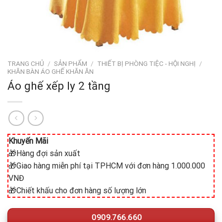
TRANG CHỦ
/
SẢN PHẨM
/
THIẾT BỊ PHÒNG TIỆC - HỘI NGHỊ
/
KHĂN BÀN ÁO GHẾ KHĂN ĂN
Áo ghế xếp ly 2 tầng
Khuyến Mãi
🎁Hàng đợi sản xuất
🎁Giao hàng miễn phí tại TPHCM với đơn hàng 1.000.000
VNĐ
🎁Chiết khấu cho đơn hàng số lượng lớn
0909.766.660