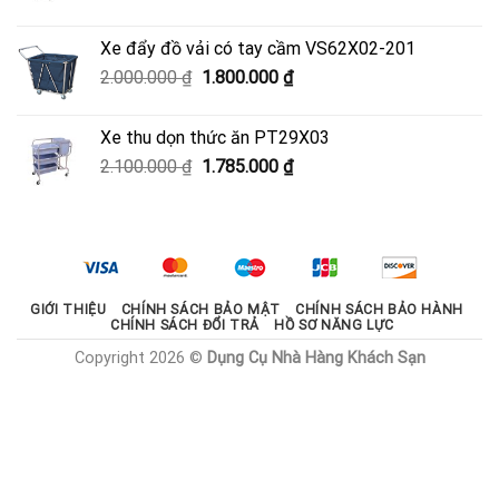
gốc
hiện
là:
tại
Xe đẩy đồ vải có tay cầm VS62X02-201
950.000 ₫.
là:
Giá
Giá
2.000.000
₫
1.800.000
₫
600.000 ₫.
gốc
hiện
là:
tại
Xe thu dọn thức ăn PT29X03
2.000.000 ₫.
là:
Giá
Giá
2.100.000
₫
1.785.000
₫
1.800.000 ₫.
gốc
hiện
là:
tại
2.100.000 ₫.
là:
1.785.000 ₫.
GIỚI THIỆU
CHÍNH SÁCH BẢO MẬT
CHÍNH SÁCH BẢO HÀNH
CHÍNH SÁCH ĐỔI TRẢ
HỒ SƠ NĂNG LỰC
Copyright 2026 ©
Dụng Cụ Nhà Hàng Khách Sạn