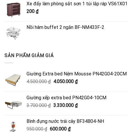
Xe đẩy làm phòng sắt sơn 1 túi lắp ráp VS61X01
4.500.000 ₫.
là:
200
₫
4.050.000 ₫.
Nồi hâm buffet 2 ngăn BF-NM433F-2
SẢN PHẨM GIẢM GIÁ
Giường Extra bed Nệm Mousse PN42G04-20CM
Giá
Giá
4.500.000
₫
4.050.000
₫
gốc
hiện
là:
tại
Giường xếp extra bed PN42G04-10CM
4.500.000 ₫.
là:
Giá
Giá
3.700.000
₫
3.330.000
₫
4.050.000 ₫.
gốc
hiện
là:
tại
Bình đựng nước trái cây BF34B04-NH
3.700.000 ₫.
là:
Giá
Giá
950.000
₫
600.000
₫
3.330.000 ₫.