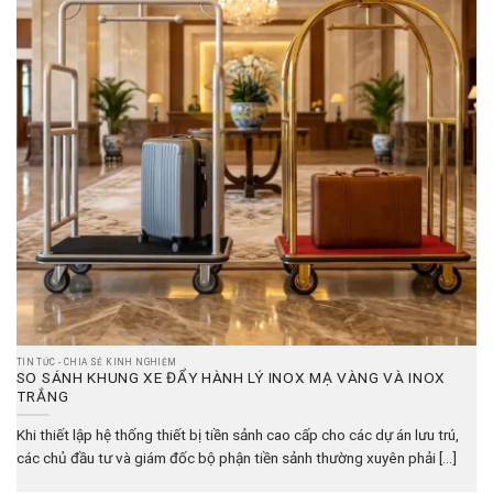
TIN TỨC - CHIA SẺ KINH NGHIỆM
SO SÁNH KHUNG XE ĐẨY HÀNH LÝ INOX MẠ VÀNG VÀ INOX
TRẮNG
Khi thiết lập hệ thống thiết bị tiền sảnh cao cấp cho các dự án lưu trú,
các chủ đầu tư và giám đốc bộ phận tiền sảnh thường xuyên phải [...]