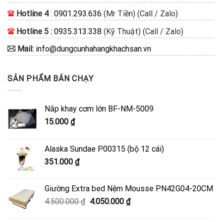
Hotline 4
:
0901.293.636
(Mr Tiền) (Call / Zalo)
Hotline 5 :
0935.313.338
(Kỹ Thuật) (Call / Zalo)
Mail:
info@dungcunhahangkhachsan.vn
SẢN PHẨM BÁN CHẠY
Nắp khay cơm lớn BF-NM-5009
15.000
₫
Alaska Sundae P00315 (bộ 12 cái)
351.000
₫
Giường Extra bed Nệm Mousse PN42G04-20CM
Giá
Giá
4.500.000
₫
4.050.000
₫
gốc
hiện
là:
tại