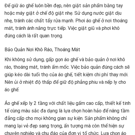
Để giữ áo ghế luôn bền đẹp, nên giặt sản phẩm bằng tay
hoặc máy giặt ở chế độ giặt nhẹ. Sử dụng nước giặt dịu
nhẹ, tránh các chất tẩy rửa mạnh. Phơi áo ghế ở nơi thoáng
mát, tránh ánh nắng trực tiếp. Việc giặt giũ và phơi khô
đúng cách là rất quan trọng.
Bảo Quản Nơi Khô Ráo, Thoáng Mát
Khi không sử dụng, gấp gọn áo ghế và bảo quản ở nơi khô
ráo, thoáng mát, tránh ẩm mốc. Việc bảo quản đúng cách sẽ
giúp kéo dài tuổi thọ của áo ghế, tiết kiệm chi phí thay mới.
Nên ủi ở nhiệt độ thấp để giữ độ phẳng phiu và nếp ly cho
áo ghế.
Áo ghế xếp ly 2 tầng với chất liệu gấm cao cấp, thiết kế tinh
tế cùng màu sắc đa dạng là lựa chọn hoàn hảo để nâng tầm
đẳng cấp cho mọi không gian sự kiện. Sản phẩm không chỉ
mang lại vẻ đẹp sang trọng, ấn tượng mà còn thể hiện sự
chuyên nghiệp và chu đáo của đơn vị tổ chức. Lựa chọn áo