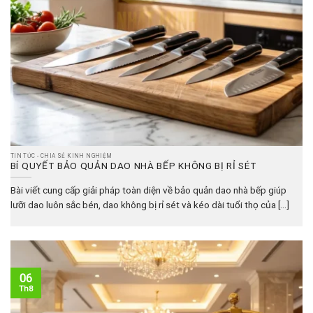
TIN TỨC - CHIA SẺ KINH NGHIỆM
BÍ QUYẾT BẢO QUẢN DAO NHÀ BẾP KHÔNG BỊ RỈ SÉT
Bài viết cung cấp giải pháp toàn diện về bảo quản dao nhà bếp giúp
lưỡi dao luôn sắc bén, dao không bị rỉ sét và kéo dài tuổi thọ của [...]
06
Th8