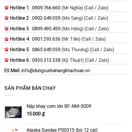
Hotline 1
:
0909.766.660
(Mr Nghĩa) (Call / Zalo)
Hotline 2
:
0902.049.059
(Ms Sang) (Call / Zalo)
Hotline 3
:
0899.495.459
(Ms Hằng) (Call / Zalo)
Hotline 4
:
0901.293.636
(Mr Tiền) (Call / Zalo)
Hotline 5
:
0865.049.059
(Ms Thương) (Call / Zalo)
Hotline 6 :
0935.313.338
(Kỹ Thuật) (Call / Zalo)
Mail:
info@dungcunhahangkhachsan.vn
SẢN PHẨM BÁN CHẠY
Nắp khay cơm lớn BF-NM-5009
15.000
₫
Alaska Sundae P00315 (bộ 12 cái)