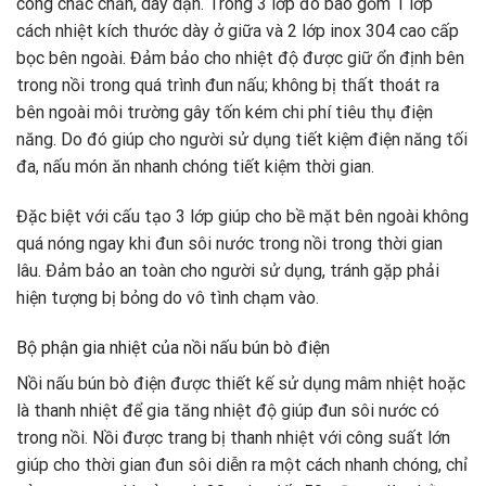
công chắc chắn, dày dặn. Trong 3 lớp đó bao gồm 1 lớp
cách nhiệt kích thước dày ở giữa và 2 lớp inox 304 cao cấp
bọc bên ngoài. Đảm bảo cho nhiệt độ được giữ ổn định bên
trong nồi trong quá trình đun nấu; không bị thất thoát ra
bên ngoài môi trường gây tốn kém chi phí tiêu thụ điện
năng. Do đó giúp cho người sử dụng tiết kiệm điện năng tối
đa, nấu món ăn nhanh chóng tiết kiệm thời gian.
Đặc biệt với cấu tạo 3 lớp giúp cho bề mặt bên ngoài không
quá nóng ngay khi đun sôi nước trong nồi trong thời gian
lâu. Đảm bảo an toàn cho người sử dụng, tránh gặp phải
hiện tượng bị bỏng do vô tình chạm vào.
Bộ phận gia nhiệt của nồi nấu bún bò điện
Nồi nấu bún bò điện được thiết kế sử dụng mâm nhiệt hoặc
là thanh nhiệt để gia tăng nhiệt độ giúp đun sôi nước có
trong nồi. Nồi được trang bị thanh nhiệt với công suất lớn
giúp cho thời gian đun sôi diễn ra một cách nhanh chóng, chỉ