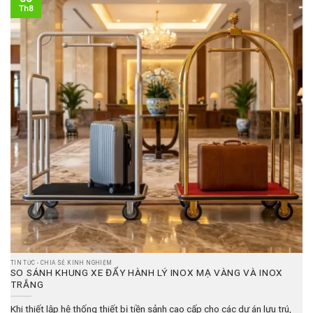
Th8
TIN TỨC - CHIA SẺ KINH NGHIỆM
SO SÁNH KHUNG XE ĐẨY HÀNH LÝ INOX MẠ VÀNG VÀ INOX
TRẮNG
Khi thiết lập hệ thống thiết bị tiền sảnh cao cấp cho các dự án lưu trú,