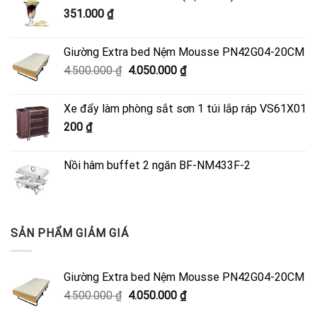
351.000
₫
Giường Extra bed Nệm Mousse PN42G04-20CM
Giá
Giá
4.500.000
₫
4.050.000
₫
gốc
hiện
là:
tại
Xe đẩy làm phòng sắt sơn 1 túi lắp ráp VS61X01
4.500.000 ₫.
là:
200
₫
4.050.000 ₫.
Nồi hâm buffet 2 ngăn BF-NM433F-2
SẢN PHẨM GIẢM GIÁ
Giường Extra bed Nệm Mousse PN42G04-20CM
Giá
Giá
4.500.000
₫
4.050.000
₫
gốc
hiện