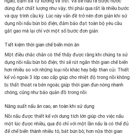
ngào, đậm đà từ xương và thịt. Và để nấu ra được nước
dùng đạt chất lượng như vậy; thì phải qua rất là nhiều bước
và quy trình cầu kỳ. Lúc này vấn đề trở nên đơn giản khi sử
dụng nồi nấu bún bò điện; đảm bảo đạt toàn bộ yêu cầu
gắt gao mà lại chỉ với một số bước đơn giản.
Tiết kiệm thời gian chế biến món ăn
Một điều chắc chắn có thể thấy được rằng khi chúng ta sử
dụng nồi nấu bún bò điện; thì sẽ rút ngắn thời gian chế biến
hơn nhiều so với những loại nồi khác hay bếp than củi. Thiết
kế vỏ ngoài 3 lớp cao cấp giúp cho nhiệt độ trong nồi không
bị thất thoát ra bên ngoài; giúp thời gian đun nóng nhanh
chóng, cũng như bảo quản đồ trong nồi.
Năng suất nấu ăn cao, an toàn khi sử dụng
Nồi nấu được thiết kế với dung tích lớn giúp cho việc nấu
một lúc được nhiều, qua đó chỉ với một lần nấu là có thể đủ
để chế biến thành nhiều tô, bát bún bò; hơn nữa thời gian