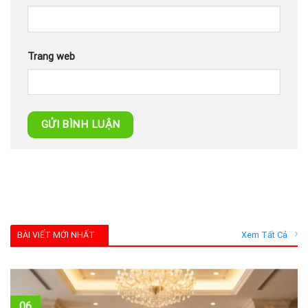
Trang web
BÀI VIẾT MỚI NHẤT
Xem Tất Cả
06