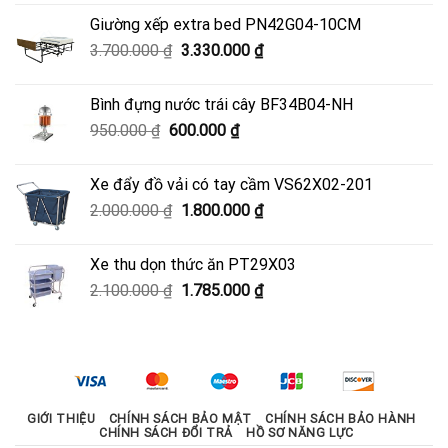
là:
tại
Giường xếp extra bed PN42G04-10CM
4.500.000 ₫.
là:
Giá
Giá
3.700.000
₫
3.330.000
₫
4.050.000 ₫.
gốc
hiện
là:
tại
Bình đựng nước trái cây BF34B04-NH
3.700.000 ₫.
là:
Giá
Giá
950.000
₫
600.000
₫
3.330.000 ₫.
gốc
hiện
là:
tại
Xe đẩy đồ vải có tay cầm VS62X02-201
950.000 ₫.
là:
Giá
Giá
2.000.000
₫
1.800.000
₫
600.000 ₫.
gốc
hiện
là:
tại
Xe thu dọn thức ăn PT29X03
2.000.000 ₫.
là:
Giá
Giá
2.100.000
₫
1.785.000
₫
1.800.000 ₫.
gốc
hiện
là:
tại
2.100.000 ₫.
là:
1.785.000 ₫.
GIỚI THIỆU
CHÍNH SÁCH BẢO MẬT
CHÍNH SÁCH BẢO HÀNH
CHÍNH SÁCH ĐỔI TRẢ
HỒ SƠ NĂNG LỰC