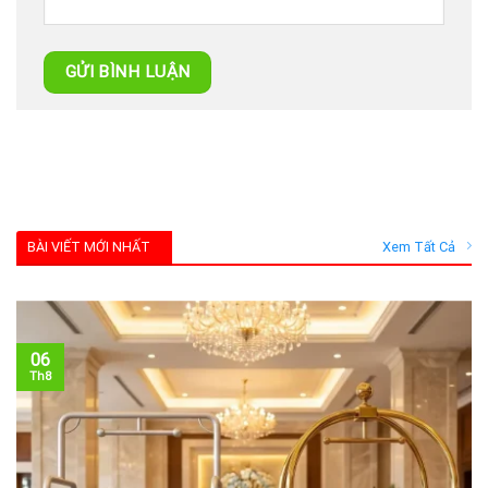
BÀI VIẾT MỚI NHẤT
Xem Tất Cả
06
Th8