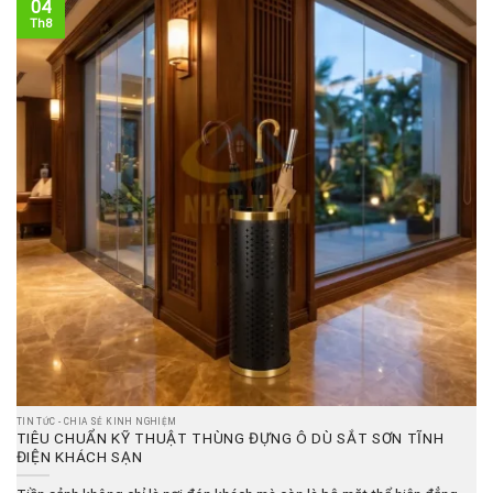
04
Th8
TIN TỨC - CHIA SẺ KINH NGHIỆM
TIÊU CHUẨN KỸ THUẬT THÙNG ĐỰNG Ô DÙ SẮT SƠN TĨNH
ĐIỆN KHÁCH SẠN