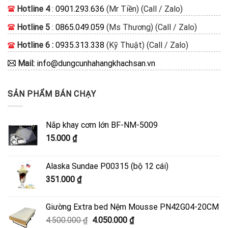
Hotline 4
:
0901.293.636
(Mr Tiền) (Call / Zalo)
Hotline 5
:
0865.049.059
(Ms Thương) (Call / Zalo)
Hotline 6 :
0935.313.338
(Kỹ Thuật) (Call / Zalo)
Mail:
info@dungcunhahangkhachsan.vn
SẢN PHẨM BÁN CHẠY
Nắp khay cơm lớn BF-NM-5009
15.000
₫
Alaska Sundae P00315 (bộ 12 cái)
351.000
₫
Giường Extra bed Nệm Mousse PN42G04-20CM
Giá
Giá
4.500.000
₫
4.050.000
₫