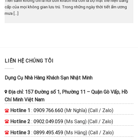
Tiền sảnh không chỉ là nơi đón khách mà còn là bộ mặt thể hiện đẳng
cấp của mọi không gian lưu trú. Trong những ngày thời tiết ẩm ương
mưa [...]
LIÊN HỆ CHÚNG TÔI
Dụng Cụ Nhà Hàng Khách Sạn Nhật Minh
Địa chỉ:
157 Đường số 1, Phường 11
–
Quận Gò Vấp, Hồ
Chí Minh
Việt Nam
Hotline 1
:
0909.766.660
(Mr Nghĩa) (Call / Zalo)
Hotline 2
:
0902.049.059
(Ms Sang) (Call / Zalo)
Hotline 3
:
0899.495.459
(Ms Hằng) (Call / Zalo)