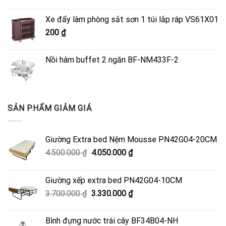
gốc
hiện
là:
tại
Xe đẩy làm phòng sắt sơn 1 túi lắp ráp VS61X01
4.500.000 ₫.
là:
200
₫
4.050.000 ₫.
Nồi hâm buffet 2 ngăn BF-NM433F-2
SẢN PHẨM GIẢM GIÁ
Giường Extra bed Nệm Mousse PN42G04-20CM
Giá
Giá
4.500.000
₫
4.050.000
₫
gốc
hiện
là:
tại
Giường xếp extra bed PN42G04-10CM
4.500.000 ₫.
là:
Giá
Giá
3.700.000
₫
3.330.000
₫
4.050.000 ₫.
gốc
hiện
là:
tại
Bình đựng nước trái cây BF34B04-NH
3.700.000 ₫.
là: