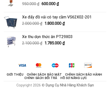
Giá
Giá
950.000
₫
600.000
₫
3.330.000 ₫.
gốc
hiện
là:
tại
Xe đẩy đồ vải có tay cầm VS62X02-201
950.000 ₫.
là:
Giá
Giá
2.000.000
₫
1.800.000
₫
600.000 ₫.
gốc
hiện
là:
tại
Xe thu dọn thức ăn PT29X03
2.000.000 ₫.
là:
Giá
Giá
2.100.000
₫
1.785.000
₫
1.800.000 ₫.
gốc
hiện
là:
tại
2.100.000 ₫.
là:
1.785.000 ₫.
GIỚI THIỆU
CHÍNH SÁCH BẢO MẬT
CHÍNH SÁCH BẢO HÀNH
CHÍNH SÁCH ĐỔI TRẢ
HỒ SƠ NĂNG LỰC
Copyright 2026 ©
Dụng Cụ Nhà Hàng Khách Sạn