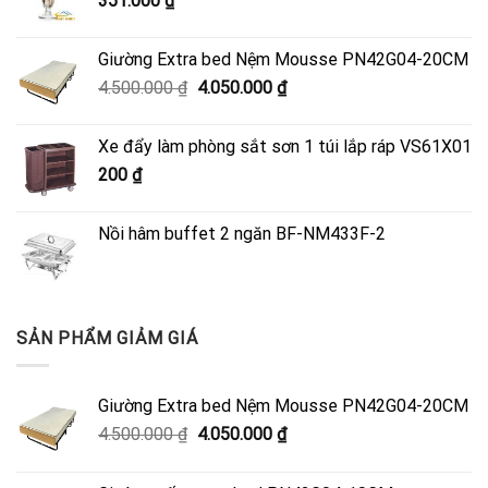
351.000
₫
Giường Extra bed Nệm Mousse PN42G04-20CM
Giá
Giá
4.500.000
₫
4.050.000
₫
gốc
hiện
là:
tại
Xe đẩy làm phòng sắt sơn 1 túi lắp ráp VS61X01
4.500.000 ₫.
là:
200
₫
4.050.000 ₫.
Nồi hâm buffet 2 ngăn BF-NM433F-2
SẢN PHẨM GIẢM GIÁ
Giường Extra bed Nệm Mousse PN42G04-20CM
Giá
Giá
4.500.000
₫
4.050.000
₫
gốc
hiện
là:
tại