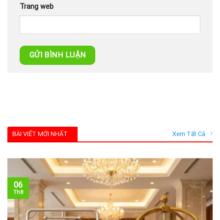
Trang web
BÀI VIẾT MỚI NHẤT
Xem Tất Cả
06
Th8