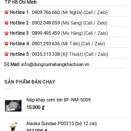
TP. Hồ Chí Minh
Hotline 1
:
0909.766.660
(Mr Nghĩa) (Call / Zalo)
Hotline 2
:
0902.049.059
(Ms Sang) (Call / Zalo)
Hotline 3
:
0899.495.459
(Ms Hằng) (Call / Zalo)
Hotline 4
:
0901.293.636
(Mr Tiền) (Call / Zalo)
Hotline 5 :
0935.313.338
(Kỹ Thuật) (Call / Zalo)
Mail:
info@dungcunhahangkhachsan.vn
SẢN PHẨM BÁN CHẠY
Nắp khay cơm lớn BF-NM-5009
15.000
₫
Alaska Sundae P00315 (bộ 12 cái)