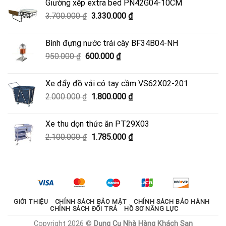
Giường xếp extra bed PN42G04-10CM
4.500.000 ₫.
là:
Giá
Giá
3.700.000
₫
3.330.000
₫
4.050.000 ₫.
gốc
hiện
là:
tại
Bình đựng nước trái cây BF34B04-NH
3.700.000 ₫.
là:
Giá
Giá
950.000
₫
600.000
₫
3.330.000 ₫.
gốc
hiện
là:
tại
Xe đẩy đồ vải có tay cầm VS62X02-201
950.000 ₫.
là:
Giá
Giá
2.000.000
₫
1.800.000
₫
600.000 ₫.
gốc
hiện
là:
tại
Xe thu dọn thức ăn PT29X03
2.000.000 ₫.
là:
Giá
Giá
2.100.000
₫
1.785.000
₫
1.800.000 ₫.
gốc
hiện
là:
tại
2.100.000 ₫.
là:
1.785.000 ₫.
GIỚI THIỆU
CHÍNH SÁCH BẢO MẬT
CHÍNH SÁCH BẢO HÀNH
CHÍNH SÁCH ĐỔI TRẢ
HỒ SƠ NĂNG LỰC
Copyright 2026 ©
Dụng Cụ Nhà Hàng Khách Sạn