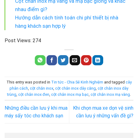
Cột chắn inox mạ vàng và mạ bạc giống và khác
nhau điểm gì?
Hướng dẫn cách tính toán chi phí thiết bị nhà
hàng khách sạn hợp lý
Post Views:
274
This entry was posted in
Tin tức - Chia Sẻ Kinh Nghiệm
and tagged
cây
phân cách
,
cột chắn inox
,
cột chắn inox dây căng
,
cột chắn inox dây
trùng
,
cột chắn inox đen
,
cột chắn inox mạ bạc
,
cột chắn inox mạ vàng
.
Những điều cần lưu ý khi mua
Khi chọn mua xe dọn vệ sinh
máy sấy tóc cho khách sạn
cần lưu ý những vấn đề gì?