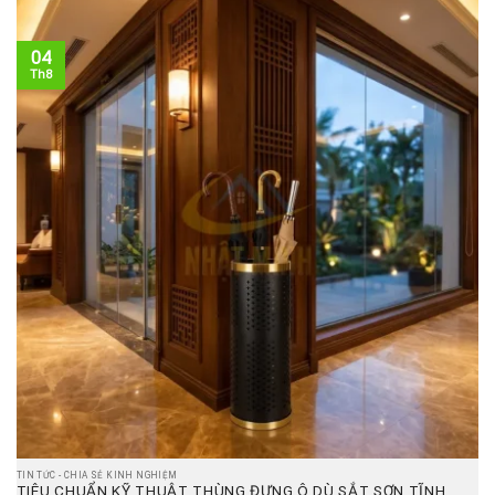
04
Th8
TIN TỨC - CHIA SẺ KINH NGHIỆM
TIÊU CHUẨN KỸ THUẬT THÙNG ĐỰNG Ô DÙ SẮT SƠN TĨNH