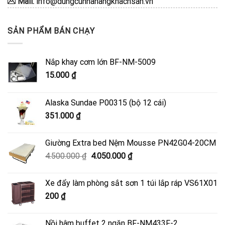
Mail:
info@dungcunhahangkhachsan.vn
SẢN PHẨM BÁN CHẠY
Nắp khay cơm lớn BF-NM-5009
15.000
₫
Alaska Sundae P00315 (bộ 12 cái)
351.000
₫
Giường Extra bed Nệm Mousse PN42G04-20CM
Giá
Giá
4.500.000
₫
4.050.000
₫
gốc
hiện
là:
tại
Xe đẩy làm phòng sắt sơn 1 túi lắp ráp VS61X01
4.500.000 ₫.
là:
200
₫
4.050.000 ₫.
Nồi hâm buffet 2 ngăn BF-NM433F-2