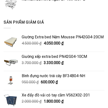
SẢN PHẨM GIẢM GIÁ
Giường Extra bed Nệm Mousse PN42G04-20CM
Giá
Giá
4.500.000
₫
4.050.000
₫
gốc
hiện
là:
tại
Giường xếp extra bed PN42G04-10CM
4.500.000 ₫.
là:
Giá
Giá
3.700.000
₫
3.330.000
₫
4.050.000 ₫.
gốc
hiện
là:
tại
Bình đựng nước trái cây BF34B04-NH
3.700.000 ₫.
là:
Giá
Giá
950.000
₫
600.000
₫
3.330.000 ₫.
gốc
hiện
là:
tại
Xe đẩy đồ vải có tay cầm VS62X02-201
950.000 ₫.
là:
Giá
Giá
2.000.000
₫
1.800.000
₫
600.000 ₫.
gốc
hiện