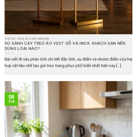
TIN TỨC - CHIA SẺ KINH NGHIỆM
SO SÁNH CÂY TREO ÁO VEST GỖ VÀ INOX: KHÁCH SẠN NÊN
DÙNG LOẠI NÀO?
Bài viết đi sâu phân tích chi tiết đặc tính, ưu điểm và nhược điểm của hai
loại vật liệu chế tạo giá treo trang phục phổ biến nhất hiện nay [...]
08
Th8