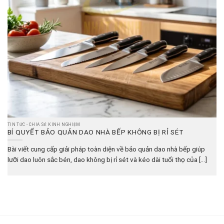
TIN TỨC - CHIA SẺ KINH NGHIỆM
BÍ QUYẾT BẢO QUẢN DAO NHÀ BẾP KHÔNG BỊ RỈ SÉT
Bài viết cung cấp giải pháp toàn diện về bảo quản dao nhà bếp giúp
lưỡi dao luôn sắc bén, dao không bị rỉ sét và kéo dài tuổi thọ của [...]