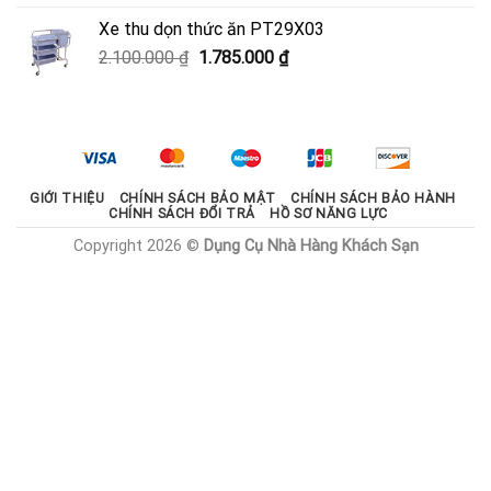
là:
tại
Xe thu dọn thức ăn PT29X03
2.000.000 ₫.
là:
Giá
Giá
2.100.000
₫
1.785.000
₫
1.800.000 ₫.
gốc
hiện
là:
tại
2.100.000 ₫.
là:
1.785.000 ₫.
GIỚI THIỆU
CHÍNH SÁCH BẢO MẬT
CHÍNH SÁCH BẢO HÀNH
CHÍNH SÁCH ĐỔI TRẢ
HỒ SƠ NĂNG LỰC
Copyright 2026 ©
Dụng Cụ Nhà Hàng Khách Sạn