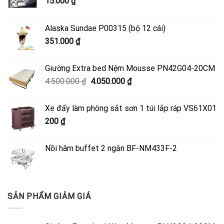
15.000
₫
Alaska Sundae P00315 (bộ 12 cái)
351.000
₫
Giường Extra bed Nệm Mousse PN42G04-20CM
Giá
Giá
4.500.000
₫
4.050.000
₫
gốc
hiện
là:
tại
Xe đẩy làm phòng sắt sơn 1 túi lắp ráp VS61X01
4.500.000 ₫.
là:
200
₫
4.050.000 ₫.
Nồi hâm buffet 2 ngăn BF-NM433F-2
SẢN PHẨM GIẢM GIÁ