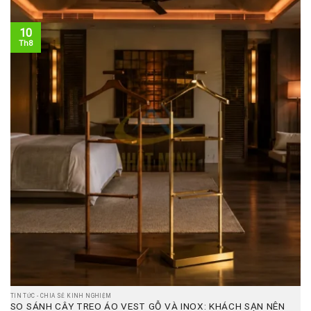
10
Th8
TIN TỨC - CHIA SẺ KINH NGHIỆM
SO SÁNH CÂY TREO ÁO VEST GỖ VÀ INOX: KHÁCH SẠN NÊN