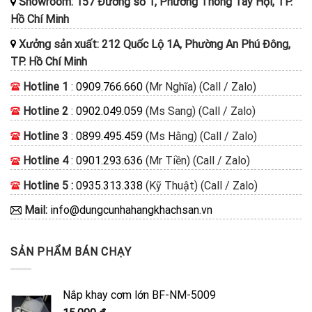
Showroom: 157 Đường số 1, Phường Thông Tây Hội, TP.
Hồ Chí Minh
Xưởng sản xuất: 212 Quốc Lộ 1A, Phường An Phú Đông,
TP. Hồ Chí Minh
Hotline 1
:
0909.766.660
(Mr Nghĩa) (Call / Zalo)
Hotline 2
:
0902.049.059
(Ms Sang) (Call / Zalo)
Hotline 3
:
0899.495.459
(Ms Hằng) (Call / Zalo)
Hotline 4
:
0901.293.636
(Mr Tiền) (Call / Zalo)
Hotline 5 :
0935.313.338
(Kỹ Thuật) (Call / Zalo)
Mail:
info@dungcunhahangkhachsan.vn
SẢN PHẨM BÁN CHẠY
Nắp khay cơm lớn BF-NM-5009