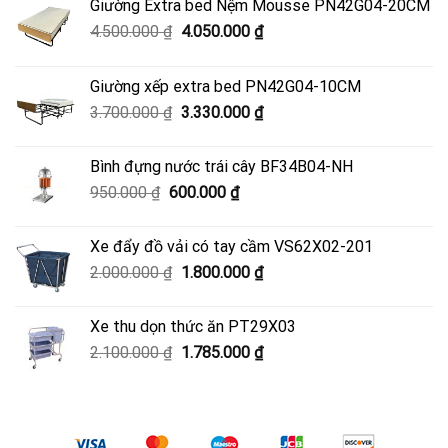
Giường Extra bed Nệm Mousse PN42G04-20CM
Giá
Giá
4.500.000
₫
4.050.000
₫
gốc
hiện
là:
tại
Giường xếp extra bed PN42G04-10CM
4.500.000 ₫.
là:
Giá
Giá
3.700.000
₫
3.330.000
₫
4.050.000 ₫.
gốc
hiện
là:
tại
Bình đựng nước trái cây BF34B04-NH
3.700.000 ₫.
là:
Giá
Giá
950.000
₫
600.000
₫
3.330.000 ₫.
gốc
hiện
là:
tại
Xe đẩy đồ vải có tay cầm VS62X02-201
950.000 ₫.
là:
Giá
Giá
2.000.000
₫
1.800.000
₫
600.000 ₫.
gốc
hiện
là:
tại
Xe thu dọn thức ăn PT29X03
2.000.000 ₫.
là:
Giá
Giá
2.100.000
₫
1.785.000
₫
1.800.000 ₫.
gốc
hiện
là:
tại
2.100.000 ₫.
là:
1.785.000 ₫.