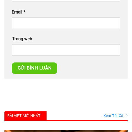
Email
*
Trang web
BÀI VIẾT MỚI NHẤT
Xem Tất Cả