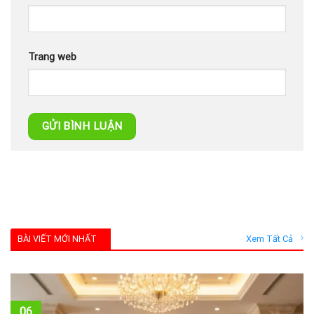
Trang web
BÀI VIẾT MỚI NHẤT
Xem Tất Cả
06