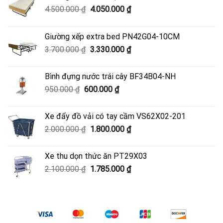
Giá
Giá
4.500.000
₫
4.050.000
₫
gốc
hiện
là:
tại
Giường xếp extra bed PN42G04-10CM
4.500.000 ₫.
là:
Giá
Giá
3.700.000
₫
3.330.000
₫
4.050.000 ₫.
gốc
hiện
là:
tại
Bình đựng nước trái cây BF34B04-NH
3.700.000 ₫.
là:
Giá
Giá
950.000
₫
600.000
₫
3.330.000 ₫.
gốc
hiện
là:
tại
Xe đẩy đồ vải có tay cầm VS62X02-201
950.000 ₫.
là:
Giá
Giá
2.000.000
₫
1.800.000
₫
600.000 ₫.
gốc
hiện
là:
tại
Xe thu dọn thức ăn PT29X03
2.000.000 ₫.
là:
Giá
Giá
2.100.000
₫
1.785.000
₫
1.800.000 ₫.
gốc
hiện
là:
tại
2.100.000 ₫.
là:
1.785.000 ₫.