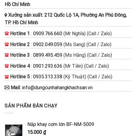
Hồ Chí Minh
Xưởng sản xuất: 212 Quốc Lộ 1A, Phường An Phú Đông,
TP. Hồ Chí Minh
Hotline 1
:
0909.766.660
(Mr Nghĩa) (Call / Zalo)
Hotline 2
:
0902.049.059
(Ms Sang) (Call / Zalo)
Hotline 3
:
0899.495.459
(Ms Hằng) (Call / Zalo)
Hotline 4
:
0901.293.636
(Mr Tiền) (Call / Zalo)
Hotline 5 :
0935.313.338
(Kỹ Thuật) (Call / Zalo)
Mail:
info@dungcunhahangkhachsan.vn
SẢN PHẨM BÁN CHẠY
Nắp khay cơm lớn BF-NM-5009
15.000
₫