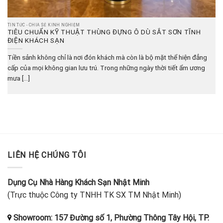
TIN TỨC - CHIA SẺ KINH NGHIỆM
TIÊU CHUẨN KỸ THUẬT THÙNG ĐỰNG Ô DÙ SẮT SƠN TĨNH
ĐIỆN KHÁCH SẠN
Tiền sảnh không chỉ là nơi đón khách mà còn là bộ mặt thể hiện đẳng
cấp của mọi không gian lưu trú. Trong những ngày thời tiết ẩm ương
mưa [...]
LIÊN HỆ CHÚNG TÔI
Dụng Cụ Nhà Hàng Khách Sạn Nhật Minh
(Trực thuộc Công ty TNHH TK SX TM Nhật Minh)
Showroom: 157 Đường số 1, Phường Thông Tây Hội, TP.