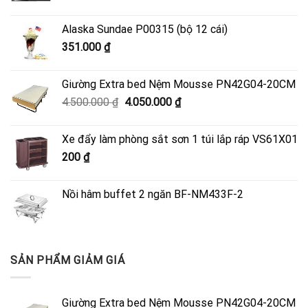
Alaska Sundae P00315 (bộ 12 cái)
351.000
₫
Giường Extra bed Nệm Mousse PN42G04-20CM
Giá
Giá
4.500.000
₫
4.050.000
₫
gốc
hiện
là:
tại
Xe đẩy làm phòng sắt sơn 1 túi lắp ráp VS61X01
4.500.000 ₫.
là:
200
₫
4.050.000 ₫.
Nồi hâm buffet 2 ngăn BF-NM433F-2
SẢN PHẨM GIẢM GIÁ
Giường Extra bed Nệm Mousse PN42G04-20CM