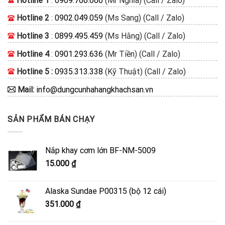
Hotline 1
:
0909.766.660
(Mr Nghĩa) (Call / Zalo)
Hotline 2
:
0902.049.059
(Ms Sang) (Call / Zalo)
Hotline 3
:
0899.495.459
(Ms Hằng) (Call / Zalo)
Hotline 4
:
0901.293.636
(Mr Tiền) (Call / Zalo)
Hotline 5 :
0935.313.338
(Kỹ Thuật) (Call / Zalo)
Mail:
info@dungcunhahangkhachsan.vn
SẢN PHẨM BÁN CHẠY
Nắp khay cơm lớn BF-NM-5009
15.000
₫
Alaska Sundae P00315 (bộ 12 cái)
351.000
₫