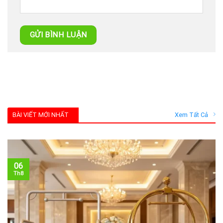
BÀI VIẾT MỚI NHẤT
Xem Tất Cả
06
Th8