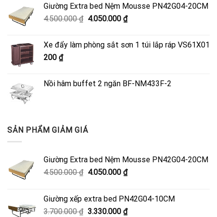
Giường Extra bed Nệm Mousse PN42G04-20CM
Giá
Giá
4.500.000
₫
4.050.000
₫
gốc
hiện
là:
tại
Xe đẩy làm phòng sắt sơn 1 túi lắp ráp VS61X01
4.500.000 ₫.
là:
200
₫
4.050.000 ₫.
Nồi hâm buffet 2 ngăn BF-NM433F-2
SẢN PHẨM GIẢM GIÁ
Giường Extra bed Nệm Mousse PN42G04-20CM
Giá
Giá
4.500.000
₫
4.050.000
₫
gốc
hiện
là:
tại
Giường xếp extra bed PN42G04-10CM
4.500.000 ₫.
là:
Giá
Giá
3.700.000
₫
3.330.000
₫
4.050.000 ₫.