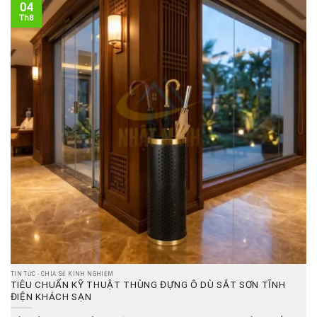
04
Th8
TIN TỨC - CHIA SẺ KINH NGHIỆM
TIÊU CHUẨN KỸ THUẬT THÙNG ĐỰNG Ô DÙ SẮT SƠN TĨNH
ĐIỆN KHÁCH SẠN