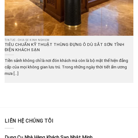
TIN TỨC - CHIA SẺ KINH NGHIỆM
TIÊU CHUẨN KỸ THUẬT THÙNG ĐỰNG Ô DÙ SẮT SƠN TĨNH
ĐIỆN KHÁCH SẠN
Tiền sảnh không chỉ là nơi đón khách mà còn là bộ mặt thể hiện đẳng
cấp của mọi không gian lưu trú. Trong những ngày thời tiết ẩm ương
mưa [...]
LIÊN HỆ CHÚNG TÔI
Dụng Cụ Nhà Hàng Khách Sạn Nhật Minh