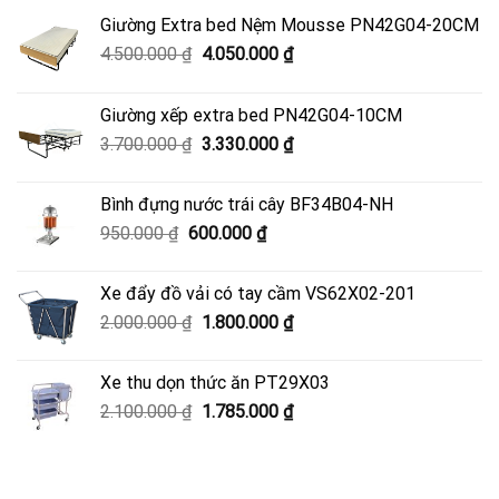
Giường Extra bed Nệm Mousse PN42G04-20CM
Giá
Giá
4.500.000
₫
4.050.000
₫
gốc
hiện
là:
tại
Giường xếp extra bed PN42G04-10CM
4.500.000 ₫.
là:
Giá
Giá
3.700.000
₫
3.330.000
₫
4.050.000 ₫.
gốc
hiện
là:
tại
Bình đựng nước trái cây BF34B04-NH
3.700.000 ₫.
là:
Giá
Giá
950.000
₫
600.000
₫
3.330.000 ₫.
gốc
hiện
là:
tại
Xe đẩy đồ vải có tay cầm VS62X02-201
950.000 ₫.
là:
Giá
Giá
2.000.000
₫
1.800.000
₫
600.000 ₫.
gốc
hiện
là:
tại
Xe thu dọn thức ăn PT29X03
2.000.000 ₫.
là:
Giá
Giá
2.100.000
₫
1.785.000
₫
1.800.000 ₫.
gốc
hiện
là:
tại
2.100.000 ₫.
là: