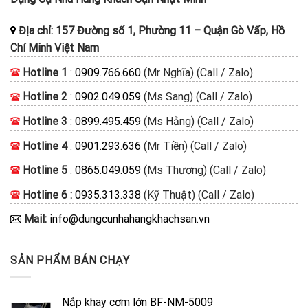
Địa chỉ:
157 Đường số 1, Phường 11
–
Quận Gò Vấp, Hồ
Chí Minh
Việt Nam
Hotline 1
:
0909.766.660
(Mr Nghĩa) (Call / Zalo)
Hotline 2
:
0902.049.059
(Ms Sang) (Call / Zalo)
Hotline 3
:
0899.495.459
(Ms Hằng) (Call / Zalo)
Hotline 4
:
0901.293.636
(Mr Tiền) (Call / Zalo)
Hotline 5
:
0865.049.059
(Ms Thương) (Call / Zalo)
Hotline 6 :
0935.313.338
(Kỹ Thuật) (Call / Zalo)
Mail:
info@dungcunhahangkhachsan.vn
SẢN PHẨM BÁN CHẠY
Nắp khay cơm lớn BF-NM-5009