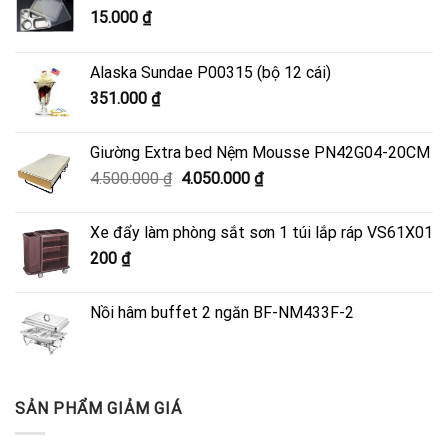
15.000
₫
Alaska Sundae P00315 (bộ 12 cái)
351.000
₫
Giường Extra bed Nệm Mousse PN42G04-20CM
Giá
Giá
4.500.000
₫
4.050.000
₫
gốc
hiện
là:
tại
Xe đẩy làm phòng sắt sơn 1 túi lắp ráp VS61X01
4.500.000 ₫.
là:
200
₫
4.050.000 ₫.
Nồi hâm buffet 2 ngăn BF-NM433F-2
SẢN PHẨM GIẢM GIÁ