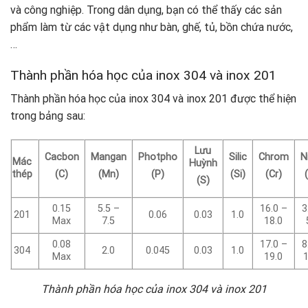
và công nghiệp. Trong dân dụng, bạn có thể thấy các sản
phẩm làm từ các vật dụng như bàn, ghế, tủ, bồn chứa nước,
…
Thành phần hóa học của inox 304 và inox 201
Thành phần hóa học của inox 304 và inox 201 được thể hiện
trong bảng sau:
Lưu
Cacbon
Mangan
Photpho
Silic
Chrom
N
Mác
Huỳnh
thép
(C)
(Mn)
(P)
(Si)
(Cr)
(S)
0.15
5.5 –
16.0 –
3
201
0.06
0.03
1.0
Max
7.5
18.0
0.08
17.0 –
8
304
2.0
0.045
0.03
1.0
Max
19.0
1
Thành phần hóa học của inox 304 và inox 201