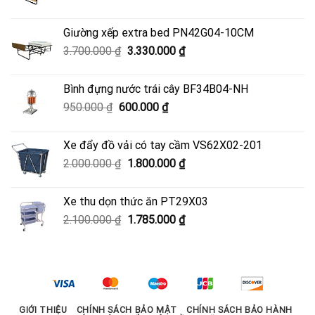
gốc
hiện
là:
tại
Giường xếp extra bed PN42G04-10CM
4.500.000 ₫.
là:
Giá
Giá
3.700.000
₫
3.330.000
₫
4.050.000 ₫.
gốc
hiện
là:
tại
Bình đựng nước trái cây BF34B04-NH
3.700.000 ₫.
là:
Giá
Giá
950.000
₫
600.000
₫
3.330.000 ₫.
gốc
hiện
là:
tại
Xe đẩy đồ vải có tay cầm VS62X02-201
950.000 ₫.
là:
Giá
Giá
2.000.000
₫
1.800.000
₫
600.000 ₫.
gốc
hiện
là:
tại
Xe thu dọn thức ăn PT29X03
2.000.000 ₫.
là:
Giá
Giá
2.100.000
₫
1.785.000
₫
1.800.000 ₫.
gốc
hiện
là:
tại
2.100.000 ₫.
là:
1.785.000 ₫.
GIỚI THIỆU
CHÍNH SÁCH BẢO MẬT
CHÍNH SÁCH BẢO HÀNH