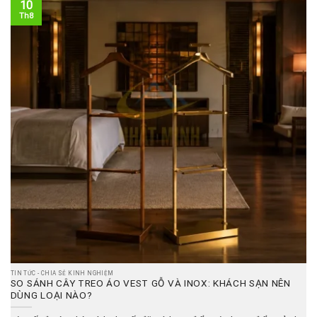
10
Th8
TIN TỨC - CHIA SẺ KINH NGHIỆM
SO SÁNH CÂY TREO ÁO VEST GỖ VÀ INOX: KHÁCH SẠN NÊN
DÙNG LOẠI NÀO?