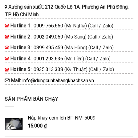
Xưởng sản xuất: 212 Quốc Lộ 1A, Phường An Phú Đông,
TP. Hồ Chí Minh
Hotline 1
:
0909.766.660
(Mr Nghĩa) (Call / Zalo)
Hotline 2
:
0902.049.059
(Ms Sang) (Call / Zalo)
Hotline 3
:
0899.495.459
(Ms Hằng) (Call / Zalo)
Hotline 4
:
0901.293.636
(Mr Tiền) (Call / Zalo)
Hotline 5 :
0935.313.338
(Kỹ Thuật) (Call / Zalo)
Mail:
info@dungcunhahangkhachsan.vn
SẢN PHẨM BÁN CHẠY
Nắp khay cơm lớn BF-NM-5009
15.000
₫