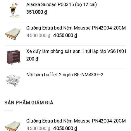
Alaska Sundae P00315 (bộ 12 cái)
351.000
₫
Giường Extra bed Nệm Mousse PN42G04-20CM
Giá
Giá
4.500.000
₫
4.050.000
₫
gốc
hiện
là:
tại
Xe đẩy làm phòng sắt sơn 1 túi lắp ráp VS61X01
4.500.000 ₫.
là:
200
₫
4.050.000 ₫.
Nồi hâm buffet 2 ngăn BF-NM433F-2
SẢN PHẨM GIẢM GIÁ
Giường Extra bed Nệm Mousse PN42G04-20CM
Giá
Giá
4.500.000
₫
4.050.000
₫