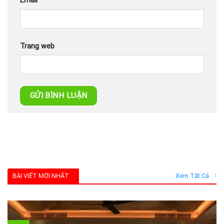
Email
*
Trang web
BÀI VIẾT MỚI NHẤT
Xem Tất Cả