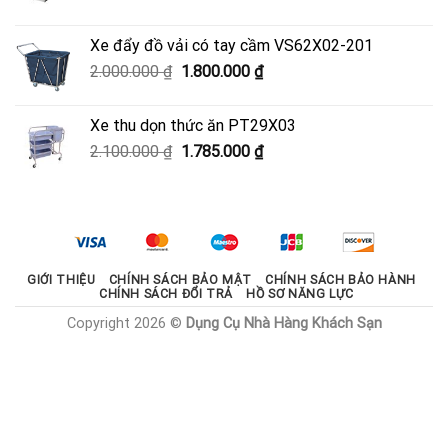
gốc
hiện
là:
tại
Xe đẩy đồ vải có tay cầm VS62X02-201
950.000 ₫.
là:
Giá
Giá
2.000.000
₫
1.800.000
₫
600.000 ₫.
gốc
hiện
là:
tại
Xe thu dọn thức ăn PT29X03
2.000.000 ₫.
là:
Giá
Giá
2.100.000
₫
1.785.000
₫
1.800.000 ₫.
gốc
hiện
là:
tại
2.100.000 ₫.
là:
1.785.000 ₫.
GIỚI THIỆU
CHÍNH SÁCH BẢO MẬT
CHÍNH SÁCH BẢO HÀNH
CHÍNH SÁCH ĐỔI TRẢ
HỒ SƠ NĂNG LỰC
Copyright 2026 ©
Dụng Cụ Nhà Hàng Khách Sạn