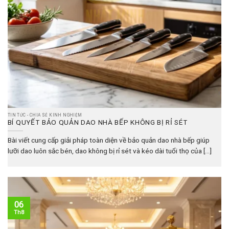
TIN TỨC - CHIA SẺ KINH NGHIỆM
BÍ QUYẾT BẢO QUẢN DAO NHÀ BẾP KHÔNG BỊ RỈ SÉT
Bài viết cung cấp giải pháp toàn diện về bảo quản dao nhà bếp giúp
lưỡi dao luôn sắc bén, dao không bị rỉ sét và kéo dài tuổi thọ của [...]
06
Th8