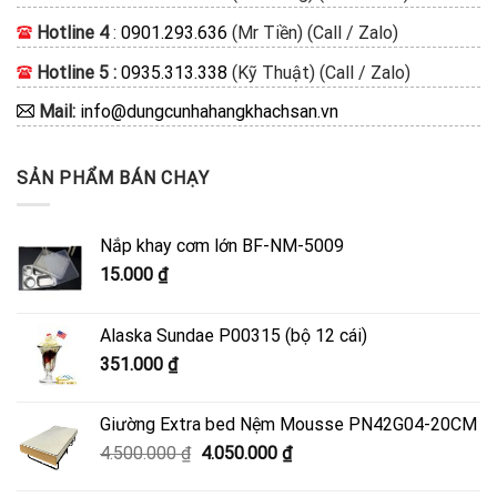
Hotline 4
:
0901.293.636
(Mr Tiền) (Call / Zalo)
Hotline 5 :
0935.313.338
(Kỹ Thuật) (Call / Zalo)
Mail:
info@dungcunhahangkhachsan.vn
SẢN PHẨM BÁN CHẠY
Nắp khay cơm lớn BF-NM-5009
15.000
₫
Alaska Sundae P00315 (bộ 12 cái)
351.000
₫
Giường Extra bed Nệm Mousse PN42G04-20CM
Giá
Giá
4.500.000
₫
4.050.000
₫
gốc
hiện