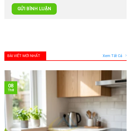
BÀI VIẾT MỚI NHẤT
Xem Tất Cả
08
Th8