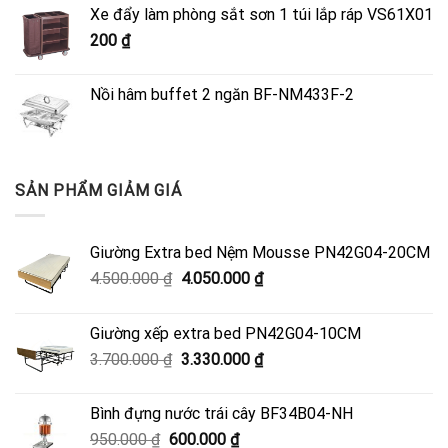
là:
tại
Xe đẩy làm phòng sắt sơn 1 túi lắp ráp VS61X01
4.500.000 ₫.
là:
200
₫
4.050.000 ₫.
Nồi hâm buffet 2 ngăn BF-NM433F-2
SẢN PHẨM GIẢM GIÁ
Giường Extra bed Nệm Mousse PN42G04-20CM
Giá
Giá
4.500.000
₫
4.050.000
₫
gốc
hiện
là:
tại
Giường xếp extra bed PN42G04-10CM
4.500.000 ₫.
là:
Giá
Giá
3.700.000
₫
3.330.000
₫
4.050.000 ₫.
gốc
hiện
là:
tại
Bình đựng nước trái cây BF34B04-NH
3.700.000 ₫.
là:
Giá
Giá
950.000
₫
600.000
₫
3.330.000 ₫.