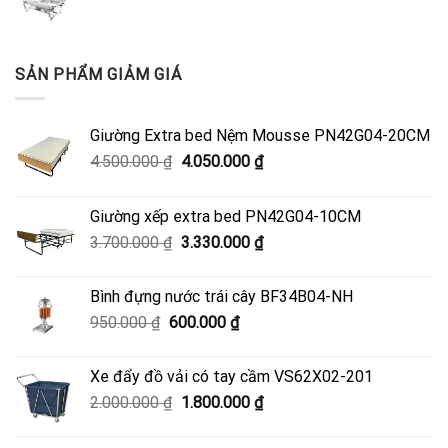
SẢN PHẨM GIẢM GIÁ
Giường Extra bed Nệm Mousse PN42G04-20CM
Giá
Giá
4.500.000
₫
4.050.000
₫
gốc
hiện
là:
tại
Giường xếp extra bed PN42G04-10CM
4.500.000 ₫.
là:
Giá
Giá
3.700.000
₫
3.330.000
₫
4.050.000 ₫.
gốc
hiện
là:
tại
Bình đựng nước trái cây BF34B04-NH
3.700.000 ₫.
là:
Giá
Giá
950.000
₫
600.000
₫
3.330.000 ₫.
gốc
hiện
là:
tại
Xe đẩy đồ vải có tay cầm VS62X02-201
950.000 ₫.
là:
Giá
Giá
2.000.000
₫
1.800.000
₫
600.000 ₫.
gốc
hiện
là:
tại