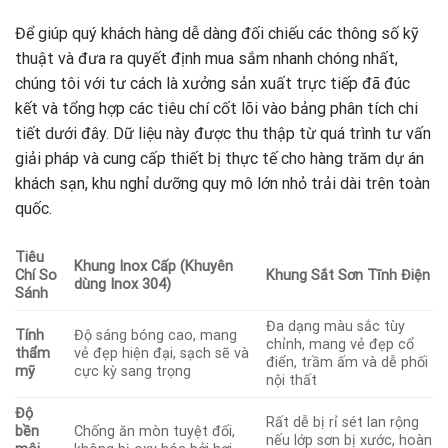
Để giúp quý khách hàng dễ dàng đối chiếu các thông số kỹ
thuật và đưa ra quyết định mua sắm nhanh chóng nhất,
chúng tôi với tư cách là xưởng sản xuất trực tiếp đã đúc
kết và tổng hợp các tiêu chí cốt lõi vào bảng phân tích chi
tiết dưới đây. Dữ liệu này được thu thập từ quá trình tư vấn
giải pháp và cung cấp thiết bị thực tế cho hàng trăm dự án
khách sạn, khu nghỉ dưỡng quy mô lớn nhỏ trải dài trên toàn
quốc.
Tiêu
Khung Inox Cấp (Khuyên
Chí So
Khung Sắt Sơn Tĩnh Điện
dùng Inox 304)
Sánh
Đa dạng màu sắc tùy
Tính
Độ sáng bóng cao, mang
chỉnh, mang vẻ đẹp cổ
thẩm
vẻ đẹp hiện đại, sạch sẽ và
điển, trầm ấm và dễ phối
mỹ
cực kỳ sang trọng
nội thất
Độ
Rất dễ bị rỉ sét lan rộng
bền
Chống ăn mòn tuyệt đối,
nếu lớp sơn bị xước, hoàn