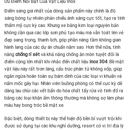
Ưu Điểm Nổi Bật Của Vật Liệu Inox
Điểm sáng giá nhất của dòng sản phẩm này chính là độ
sáng bóng tự nhiên phản chiếu ánh sáng cực tốt, tạo ra tính
thẩm mỹ cực kỳ cao. Khung xe bằng kim loại nguyên bản
không cần qua các lớp sơn phủ tạo màu mà vẫn toát lên vẻ
đẹp sang trọng, thanh lịch, góp phần nâng tầm không gian
hành lang của các dự án chuẩn năm sao. Hơn thế nữa, tính
năng
chống rỉ sét
và khả năng chống ăn mòn tuyệt đối là
điểm cộng lớn nhất khi nhắc đến chất liệu
Inox 304
. Bề mặt
vật liệu này rất trơn láng, cấu trúc phân tử không xốp, giúp
ngăn ngừa hoàn toàn sự bám dính của các loại vi khuẩn và
nấm mốc gây hại. Nhân viên buồng phòng có thể cực kỳ dễ
dàng lau chùi các vết bẩn do hóa chất tẩy rửa vô tình đổ ra
bằng các loại khăn ẩm thông thường mà không sợ làm phai
màu hay bong tróc bề mặt xe.
Đặc biệt, dòng thiết bị này thể hiện độ bền bỉ vượt trội khi
được sử dụng tại các khu nghỉ dưỡng, resort có vị trí địa lý