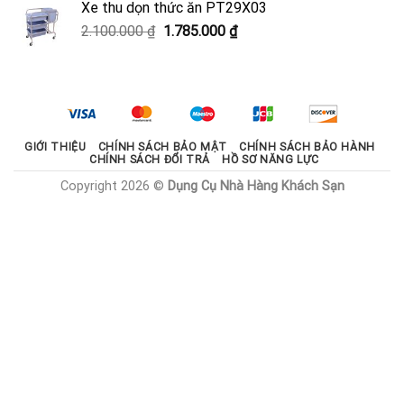
Xe thu dọn thức ăn PT29X03
2.000.000 ₫.
là:
Giá
Giá
2.100.000
₫
1.785.000
₫
1.800.000 ₫.
gốc
hiện
là:
tại
2.100.000 ₫.
là:
1.785.000 ₫.
GIỚI THIỆU
CHÍNH SÁCH BẢO MẬT
CHÍNH SÁCH BẢO HÀNH
CHÍNH SÁCH ĐỔI TRẢ
HỒ SƠ NĂNG LỰC
Copyright 2026 ©
Dụng Cụ Nhà Hàng Khách Sạn