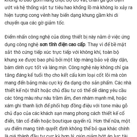
ướt và hệ thống vật tư tiêu hao khổng lồ mà không lo xảy ra
hiện tượng cong vênh hay biến dạng khung gầm khi di
chuyển qua các gờ giảm tốc.
Điểm nhấn công nghệ của dòng thiết bị này nằm ở việc ứng
dụng công nghệ
sơn tĩnh điện cao cấp
. Thay vì để bề mặt
sắt thô cứng tiếp xúc trực tiếp với không khí, toàn bộ
khung xe được bao phủ bởi một lớp màng bảo vệ dày dặn,
bám dính cực tốt và láng mịn. Công nghệ này không chỉ gia
tăng đáng kể tuổi thọ cho kết cấu kim loại cốt lõi mà còn
mang đến bảng màu cực kỳ đa dạng cho sản phẩm. Các nhà
thiết kế nội thất hoặc chủ đầu tư có thể dễ dàng yêu cầu
các tông màu như nâu trầm ấm, đen nhám mạnh mẽ, hoặc
xám ghi thanh lịch để phối hợp đồng điệu với tone màu gỗ
chủ đạo của các khách sạn mang phong cách thiết kế cổ
điển, tân cổ điển hoặc boutique quyến rũ. Hơn thế nữa, một
ưu điểm mang tính quyết định không thể bỏ qua khác chính
là giá thành đầu tư cực kỳ hợp lý, giúp giảm bớt áp lực tài