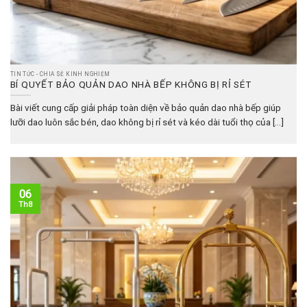
TIN TỨC - CHIA SẺ KINH NGHIỆM
BÍ QUYẾT BẢO QUẢN DAO NHÀ BẾP KHÔNG BỊ RỈ SÉT
Bài viết cung cấp giải pháp toàn diện về bảo quản dao nhà bếp giúp
lưỡi dao luôn sắc bén, dao không bị rỉ sét và kéo dài tuổi thọ của [...]
06
Th8