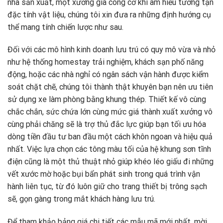
nhà sản xuất, một xưởng gia công cơ khí am hiểu tường tận
đặc tính vật liệu, chúng tôi xin đưa ra những định hướng cụ
thể mang tính chiến lược như sau.
Đối với các mô hình kinh doanh lưu trú có quy mô vừa và nhỏ
như hệ thống homestay trải nghiệm, khách sạn phố năng
động, hoặc các nhà nghỉ có ngân sách vận hành được kiểm
soát chặt chẽ, chúng tôi thành thật khuyên bạn nên ưu tiên
sử dụng xe làm phòng bằng khung thép. Thiết kế vô cùng
chắc chắn, sức chứa lớn cùng mức giá thành xuất xưởng vô
cùng phải chăng sẽ là trợ thủ đắc lực giúp bạn tối ưu hóa
dòng tiền đầu tư ban đầu một cách khôn ngoan và hiệu quả
nhất. Việc lựa chọn các tông màu tối của hệ khung sơn tĩnh
điện cũng là một thủ thuật nhỏ giúp khéo léo giấu đi những
vết xước mờ hoặc bụi bẩn phát sinh trong quá trình vận
hành liên tục, từ đó luôn giữ cho trang thiết bị trông sạch
sẽ, gọn gàng trong mắt khách hàng lưu trú.
Để tham khảo bảng giá chi tiết các mẫu mã mới nhất, mời