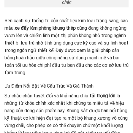
chắn
Bên cạnh sự thống trị của chất liệu kim loại trắng sáng, các
mẫu
xe đẩy làm phòng khung thép
cũng đang không ngừng
vươn lên và chiếm lĩnh một thị phần không nhỏ trong ngành
thiết bị lưu trú nhờ tính ứng dụng cực kỳ cao và sự linh hoạt
trong ngôn ngữ thiết kế. Đây được xem là giải pháp cân
bằng hoàn hảo giữa công năng sử dụng mạnh mẽ và bài
toán tối ưu hóa chi phí đầu tư ban đầu cho các cơ sở lưu trú
tầm trung.
Ưu Điểm Nổi Bật Về Cấu Trúc Và Giá Thành
Sự chắc chắn tuyệt đối và khả năng chịu
tải trọng lớn
là
những từ khóa chính xác nhất khi chúng ta miêu tả về hiệu
năng của dòng sản phẩm này. Khung sắt được hàn nối bằng
kỹ thuật cơ khí hiện đại tạo ra một bộ khung xương vô cùng
vững chãi, cho phép xe có thể chuyên chở một khối lượng
khổng lồ bao gồm hàng chục bộ đồ vải, chăn ga gối đệm