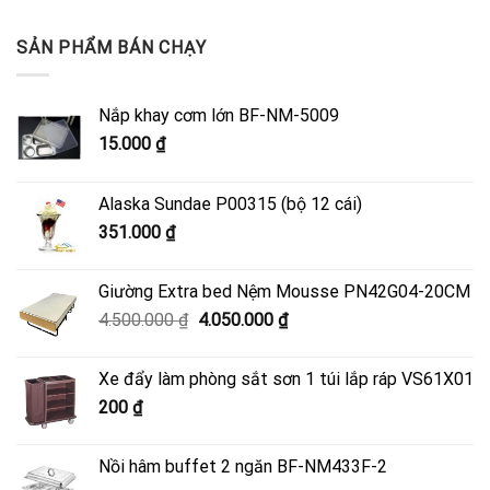
SẢN PHẨM BÁN CHẠY
Nắp khay cơm lớn BF-NM-5009
15.000
₫
Alaska Sundae P00315 (bộ 12 cái)
351.000
₫
Giường Extra bed Nệm Mousse PN42G04-20CM
Giá
Giá
4.500.000
₫
4.050.000
₫
gốc
hiện
là:
tại
Xe đẩy làm phòng sắt sơn 1 túi lắp ráp VS61X01
4.500.000 ₫.
là:
200
₫
4.050.000 ₫.
Nồi hâm buffet 2 ngăn BF-NM433F-2