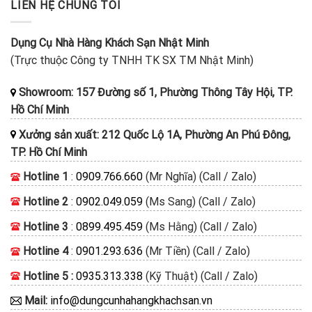
LIÊN HỆ CHÚNG TÔI
Dụng Cụ Nhà Hàng Khách Sạn Nhật Minh
(Trực thuộc Công ty TNHH TK SX TM Nhật Minh)
Showroom: 157 Đường số 1, Phường Thông Tây Hội, TP.
Hồ Chí Minh
Xưởng sản xuất: 212 Quốc Lộ 1A, Phường An Phú Đông,
TP. Hồ Chí Minh
Hotline 1
:
0909.766.660
(Mr Nghĩa) (Call / Zalo)
Hotline 2
:
0902.049.059
(Ms Sang) (Call / Zalo)
Hotline 3
:
0899.495.459
(Ms Hằng) (Call / Zalo)
Hotline 4
:
0901.293.636
(Mr Tiền) (Call / Zalo)
Hotline 5 :
0935.313.338
(Kỹ Thuật) (Call / Zalo)
Mail:
info@dungcunhahangkhachsan.vn