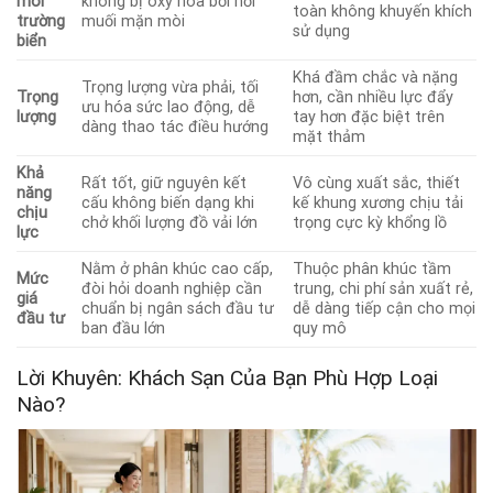
môi
không bị oxy hóa bởi hơi
toàn không khuyến khích
trường
muối mặn mòi
sử dụng
biển
Khá đầm chắc và nặng
Trọng lượng vừa phải, tối
Trọng
hơn, cần nhiều lực đẩy
ưu hóa sức lao động, dễ
lượng
tay hơn đặc biệt trên
dàng thao tác điều hướng
mặt thảm
Khả
Rất tốt, giữ nguyên kết
Vô cùng xuất sắc, thiết
năng
cấu không biến dạng khi
kế khung xương chịu tải
chịu
chở khối lượng đồ vải lớn
trọng cực kỳ khổng lồ
lực
Nằm ở phân khúc cao cấp,
Thuộc phân khúc tầm
Mức
đòi hỏi doanh nghiệp cần
trung, chi phí sản xuất rẻ,
giá
chuẩn bị ngân sách đầu tư
dễ dàng tiếp cận cho mọi
đầu tư
ban đầu lớn
quy mô
Lời Khuyên: Khách Sạn Của Bạn Phù Hợp Loại
Nào?