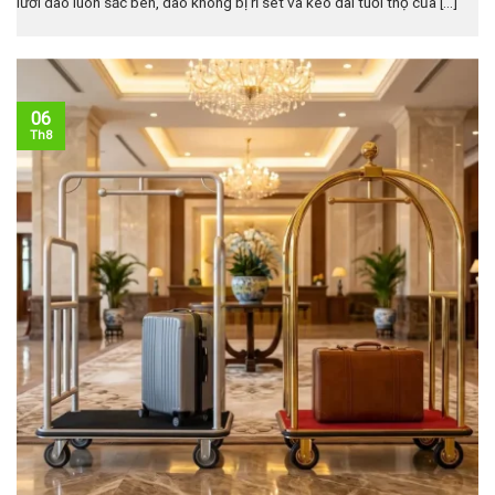
lưỡi dao luôn sắc bén, dao không bị rỉ sét và kéo dài tuổi thọ của [...]
06
Th8