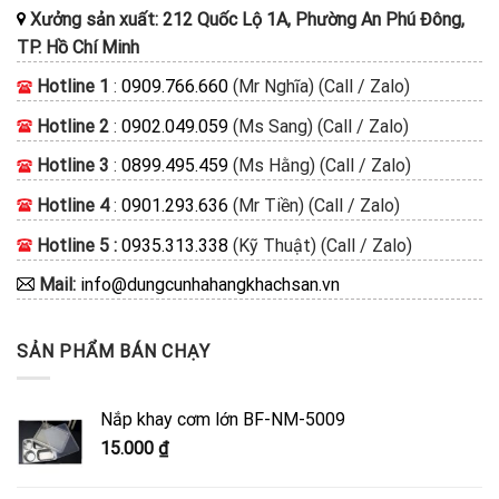
Xưởng sản xuất: 212 Quốc Lộ 1A, Phường An Phú Đông,
TP. Hồ Chí Minh
Hotline 1
:
0909.766.660
(Mr Nghĩa) (Call / Zalo)
Hotline 2
:
0902.049.059
(Ms Sang) (Call / Zalo)
Hotline 3
:
0899.495.459
(Ms Hằng) (Call / Zalo)
Hotline 4
:
0901.293.636
(Mr Tiền) (Call / Zalo)
Hotline 5 :
0935.313.338
(Kỹ Thuật) (Call / Zalo)
Mail:
info@dungcunhahangkhachsan.vn
SẢN PHẨM BÁN CHẠY
Nắp khay cơm lớn BF-NM-5009
15.000
₫