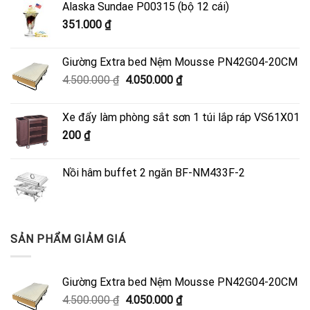
Alaska Sundae P00315 (bộ 12 cái)
351.000
₫
Giường Extra bed Nệm Mousse PN42G04-20CM
Giá
Giá
4.500.000
₫
4.050.000
₫
gốc
hiện
là:
tại
Xe đẩy làm phòng sắt sơn 1 túi lắp ráp VS61X01
4.500.000 ₫.
là:
200
₫
4.050.000 ₫.
Nồi hâm buffet 2 ngăn BF-NM433F-2
SẢN PHẨM GIẢM GIÁ
Giường Extra bed Nệm Mousse PN42G04-20CM
Giá
Giá
4.500.000
₫
4.050.000
₫