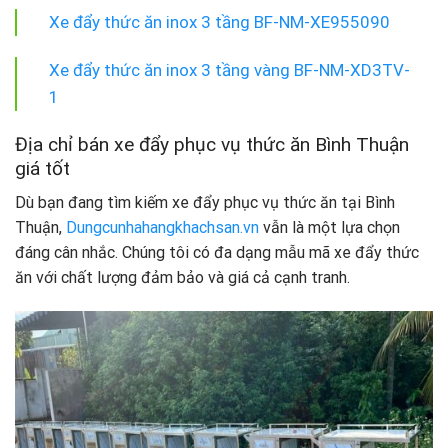
Xe đẩy thức ăn inox 3 tầng BF-NM-XE955090
Xe đẩy thức ăn inox 3 tầng vàng BF-NM-XD3TV-
1
Địa chỉ bán xe đẩy phục vụ thức ăn Bình Thuận
giá tốt
Dù bạn đang tìm kiếm xe đẩy phục vụ thức ăn tại Bình
Thuận,
Dungcunhahangkhachsan.vn
vẫn là một lựa chọn
đáng cân nhắc. Chúng tôi có đa dạng mẫu mã xe đẩy thức
ăn với chất lượng đảm bảo và giá cả cạnh tranh.