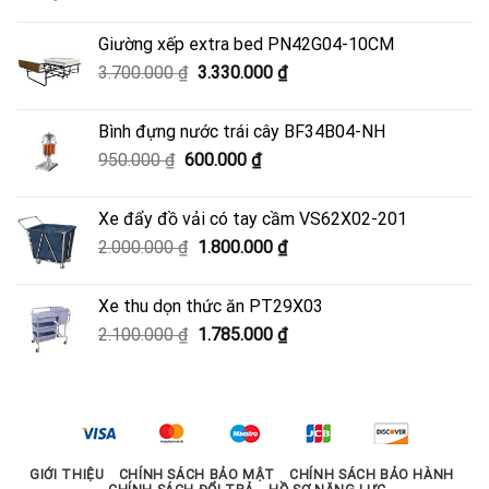
gốc
hiện
là:
tại
Giường xếp extra bed PN42G04-10CM
4.500.000 ₫.
là:
Giá
Giá
3.700.000
₫
3.330.000
₫
4.050.000 ₫.
gốc
hiện
là:
tại
Bình đựng nước trái cây BF34B04-NH
3.700.000 ₫.
là:
Giá
Giá
950.000
₫
600.000
₫
3.330.000 ₫.
gốc
hiện
là:
tại
Xe đẩy đồ vải có tay cầm VS62X02-201
950.000 ₫.
là:
Giá
Giá
2.000.000
₫
1.800.000
₫
600.000 ₫.
gốc
hiện
là:
tại
Xe thu dọn thức ăn PT29X03
2.000.000 ₫.
là:
Giá
Giá
2.100.000
₫
1.785.000
₫
1.800.000 ₫.
gốc
hiện
là:
tại
2.100.000 ₫.
là:
1.785.000 ₫.
GIỚI THIỆU
CHÍNH SÁCH BẢO MẬT
CHÍNH SÁCH BẢO HÀNH