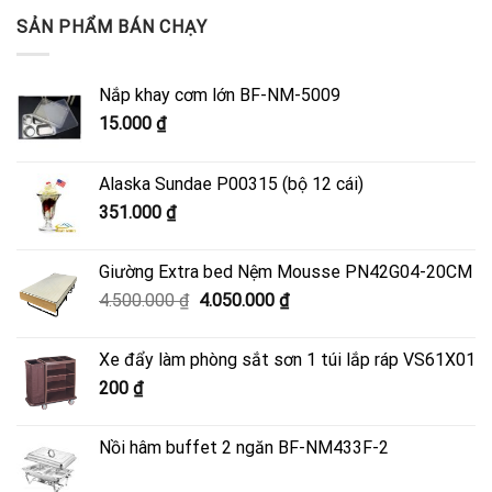
SẢN PHẨM BÁN CHẠY
Nắp khay cơm lớn BF-NM-5009
15.000
₫
Alaska Sundae P00315 (bộ 12 cái)
351.000
₫
Giường Extra bed Nệm Mousse PN42G04-20CM
Giá
Giá
4.500.000
₫
4.050.000
₫
gốc
hiện
là:
tại
Xe đẩy làm phòng sắt sơn 1 túi lắp ráp VS61X01
4.500.000 ₫.
là:
200
₫
4.050.000 ₫.
Nồi hâm buffet 2 ngăn BF-NM433F-2