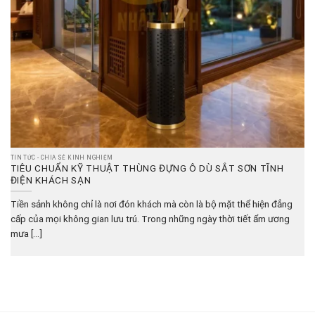
TIN TỨC - CHIA SẺ KINH NGHIỆM
TIÊU CHUẨN KỸ THUẬT THÙNG ĐỰNG Ô DÙ SẮT SƠN TĨNH
ĐIỆN KHÁCH SẠN
Tiền sảnh không chỉ là nơi đón khách mà còn là bộ mặt thể hiện đẳng
cấp của mọi không gian lưu trú. Trong những ngày thời tiết ẩm ương
mưa [...]