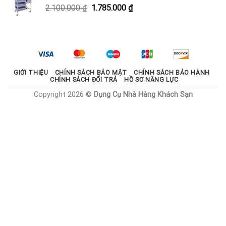
Giá
Giá
2.100.000
₫
1.785.000
₫
1.800.000 ₫.
gốc
hiện
là:
tại
2.100.000 ₫.
là:
1.785.000 ₫.
GIỚI THIỆU
CHÍNH SÁCH BẢO MẬT
CHÍNH SÁCH BẢO HÀNH
CHÍNH SÁCH ĐỔI TRẢ
HỒ SƠ NĂNG LỰC
Copyright 2026 ©
Dụng Cụ Nhà Hàng Khách Sạn