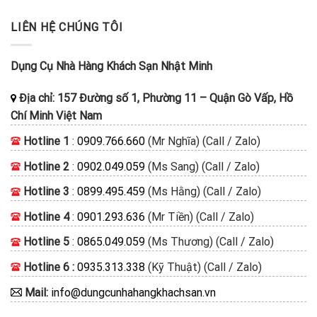
LIÊN HỆ CHÚNG TÔI
Dụng Cụ Nhà Hàng Khách Sạn Nhật Minh
Địa chỉ:
157 Đường số 1, Phường 11
–
Quận Gò Vấp, Hồ
Chí Minh
Việt Nam
Hotline 1
:
0909.766.660
(Mr Nghĩa) (Call / Zalo)
Hotline 2
:
0902.049.059
(Ms Sang) (Call / Zalo)
Hotline 3
:
0899.495.459
(Ms Hằng) (Call / Zalo)
Hotline 4
:
0901.293.636
(Mr Tiền) (Call / Zalo)
Hotline 5
:
0865.049.059
(Ms Thương) (Call / Zalo)
Hotline 6 :
0935.313.338
(Kỹ Thuật) (Call / Zalo)
Mail:
info@dungcunhahangkhachsan.vn