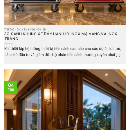
TIN TỨC - CHIA SẺ KINH NGHIỆM
SO SÁNH KHUNG XE ĐẨY HÀNH LÝ INOX MẠ VÀNG VÀ INOX
TRẮNG
Khi thiết lập hệ thống thiết bị tiền sảnh cao cấp cho các dự án lưu trú,
các chủ đầu tư và giám đốc bộ phận tiền sảnh thường xuyên phải [...]
04
Th8