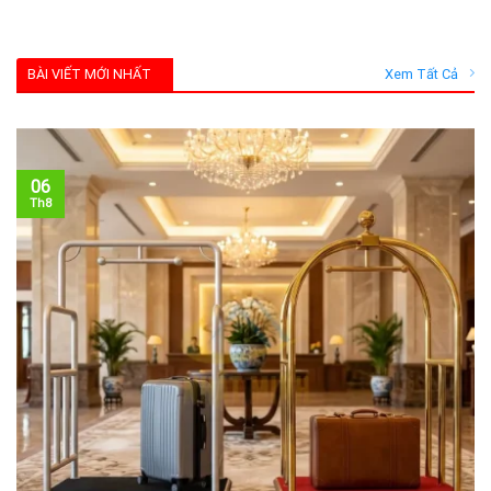
BÀI VIẾT MỚI NHẤT
Xem Tất Cả
06
Th8