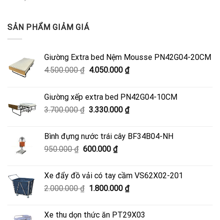
SẢN PHẨM GIẢM GIÁ
Giường Extra bed Nệm Mousse PN42G04-20CM
Giá
Giá
4.500.000
₫
4.050.000
₫
gốc
hiện
là:
tại
Giường xếp extra bed PN42G04-10CM
4.500.000 ₫.
là:
Giá
Giá
3.700.000
₫
3.330.000
₫
4.050.000 ₫.
gốc
hiện
là:
tại
Bình đựng nước trái cây BF34B04-NH
3.700.000 ₫.
là:
Giá
Giá
950.000
₫
600.000
₫
3.330.000 ₫.
gốc
hiện
là:
tại
Xe đẩy đồ vải có tay cầm VS62X02-201
950.000 ₫.
là:
Giá
Giá
2.000.000
₫
1.800.000
₫
600.000 ₫.
gốc
hiện
là:
tại
Xe thu dọn thức ăn PT29X03
2.000.000 ₫.
là: