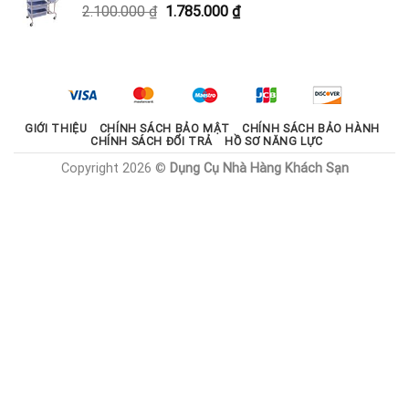
Giá
Giá
2.100.000
₫
1.785.000
₫
1.800.000 ₫.
gốc
hiện
là:
tại
2.100.000 ₫.
là:
1.785.000 ₫.
GIỚI THIỆU
CHÍNH SÁCH BẢO MẬT
CHÍNH SÁCH BẢO HÀNH
CHÍNH SÁCH ĐỔI TRẢ
HỒ SƠ NĂNG LỰC
Copyright 2026 ©
Dụng Cụ Nhà Hàng Khách Sạn