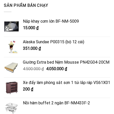
SẢN PHẨM BÁN CHẠY
Nắp khay cơm lớn BF-NM-5009
15.000
₫
Alaska Sundae P00315 (bộ 12 cái)
351.000
₫
Giường Extra bed Nệm Mousse PN42G04-20CM
Giá
Giá
4.500.000
₫
4.050.000
₫
gốc
hiện
là:
tại
Xe đẩy làm phòng sắt sơn 1 túi lắp ráp VS61X01
4.500.000 ₫.
là:
200
₫
4.050.000 ₫.
Nồi hâm buffet 2 ngăn BF-NM433F-2