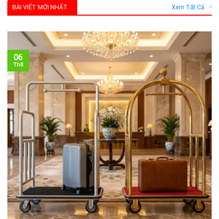
BÀI VIẾT MỚI NHẤT
Xem Tất Cả
06
Th8