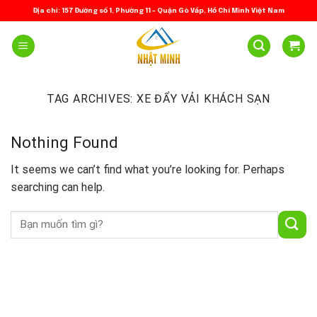
Skip
Địa chỉ: 157 Đường số 1, Phường 11 – Quận Gò Vấp, Hồ Chí Minh Việt Nam
to
content
TAG ARCHIVES:
XE ĐẨY VẢI KHÁCH SẠN
Nothing Found
It seems we can’t find what you’re looking for. Perhaps
searching can help.