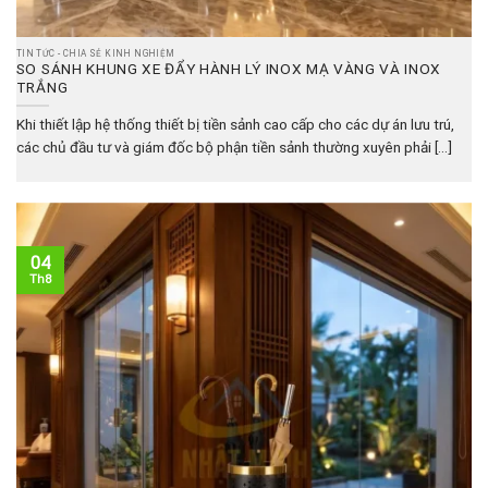
TIN TỨC - CHIA SẺ KINH NGHIỆM
SO SÁNH KHUNG XE ĐẨY HÀNH LÝ INOX MẠ VÀNG VÀ INOX
TRẮNG
Khi thiết lập hệ thống thiết bị tiền sảnh cao cấp cho các dự án lưu trú,
các chủ đầu tư và giám đốc bộ phận tiền sảnh thường xuyên phải [...]
04
Th8