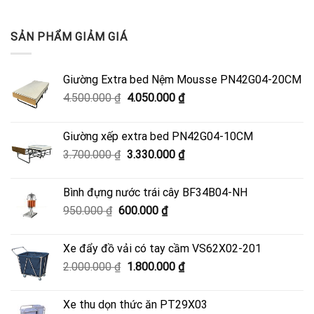
SẢN PHẨM GIẢM GIÁ
Giường Extra bed Nệm Mousse PN42G04-20CM
Giá
Giá
4.500.000
₫
4.050.000
₫
gốc
hiện
là:
tại
Giường xếp extra bed PN42G04-10CM
4.500.000 ₫.
là:
Giá
Giá
3.700.000
₫
3.330.000
₫
4.050.000 ₫.
gốc
hiện
là:
tại
Bình đựng nước trái cây BF34B04-NH
3.700.000 ₫.
là:
Giá
Giá
950.000
₫
600.000
₫
3.330.000 ₫.
gốc
hiện
là:
tại
Xe đẩy đồ vải có tay cầm VS62X02-201
950.000 ₫.
là:
Giá
Giá
2.000.000
₫
1.800.000
₫
600.000 ₫.
gốc
hiện
là:
tại
Xe thu dọn thức ăn PT29X03
2.000.000 ₫.
là: