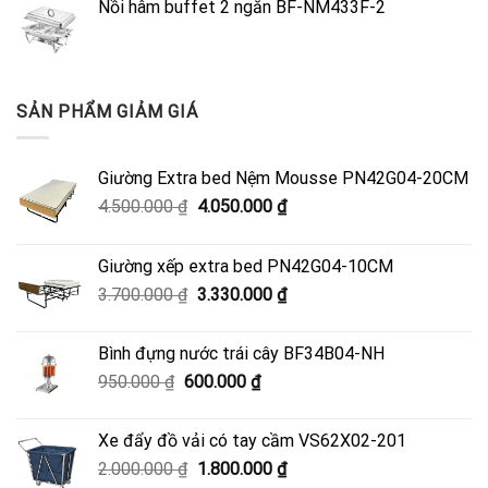
Nồi hâm buffet 2 ngăn BF-NM433F-2
SẢN PHẨM GIẢM GIÁ
Giường Extra bed Nệm Mousse PN42G04-20CM
Giá
Giá
4.500.000
₫
4.050.000
₫
gốc
hiện
là:
tại
Giường xếp extra bed PN42G04-10CM
4.500.000 ₫.
là:
Giá
Giá
3.700.000
₫
3.330.000
₫
4.050.000 ₫.
gốc
hiện
là:
tại
Bình đựng nước trái cây BF34B04-NH
3.700.000 ₫.
là:
Giá
Giá
950.000
₫
600.000
₫
3.330.000 ₫.
gốc
hiện
là:
tại
Xe đẩy đồ vải có tay cầm VS62X02-201
950.000 ₫.
là:
Giá
Giá
2.000.000
₫
1.800.000
₫
600.000 ₫.