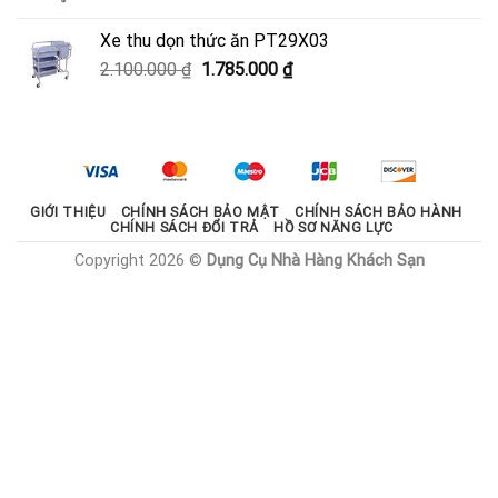
gốc
hiện
là:
tại
Xe thu dọn thức ăn PT29X03
2.000.000 ₫.
là:
Giá
Giá
2.100.000
₫
1.785.000
₫
1.800.000 ₫.
gốc
hiện
là:
tại
2.100.000 ₫.
là:
1.785.000 ₫.
GIỚI THIỆU
CHÍNH SÁCH BẢO MẬT
CHÍNH SÁCH BẢO HÀNH
CHÍNH SÁCH ĐỔI TRẢ
HỒ SƠ NĂNG LỰC
Copyright 2026 ©
Dụng Cụ Nhà Hàng Khách Sạn