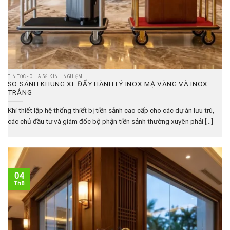
TIN TỨC - CHIA SẺ KINH NGHIỆM
SO SÁNH KHUNG XE ĐẨY HÀNH LÝ INOX MẠ VÀNG VÀ INOX
TRẮNG
Khi thiết lập hệ thống thiết bị tiền sảnh cao cấp cho các dự án lưu trú,
các chủ đầu tư và giám đốc bộ phận tiền sảnh thường xuyên phải [...]
04
Th8