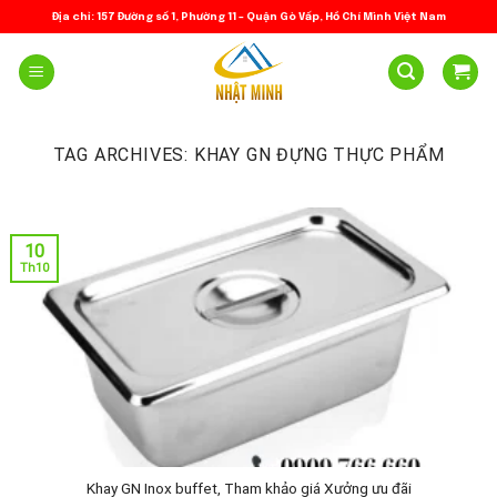
Skip
Địa chỉ: 157 Đường số 1, Phường 11 – Quận Gò Vấp, Hồ Chí Minh Việt Nam
to
content
TAG ARCHIVES:
KHAY GN ĐỰNG THỰC PHẨM
10
Th10
Khay GN Inox buffet, Tham khảo giá Xưởng ưu đãi