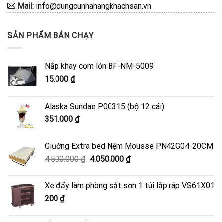
Mail:
info@dungcunhahangkhachsan.vn
SẢN PHẨM BÁN CHẠY
Nắp khay cơm lớn BF-NM-5009
15.000
₫
Alaska Sundae P00315 (bộ 12 cái)
351.000
₫
Giường Extra bed Nệm Mousse PN42G04-20CM
Giá
Giá
4.500.000
₫
4.050.000
₫
gốc
hiện
là:
tại
Xe đẩy làm phòng sắt sơn 1 túi lắp ráp VS61X01
4.500.000 ₫.
là:
200
₫
4.050.000 ₫.