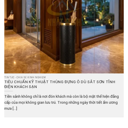
TIN TỨC - CHIA SẺ KINH NGHIỆM
TIÊU CHUẨN KỸ THUẬT THÙNG ĐỰNG Ô DÙ SẮT SƠN TĨNH
ĐIỆN KHÁCH SẠN
Tiền sảnh không chỉ là nơi đón khách mà còn là bộ mặt thể hiện đẳng
cấp của mọi không gian lưu trú. Trong những ngày thời tiết ẩm ương
mưa [...]