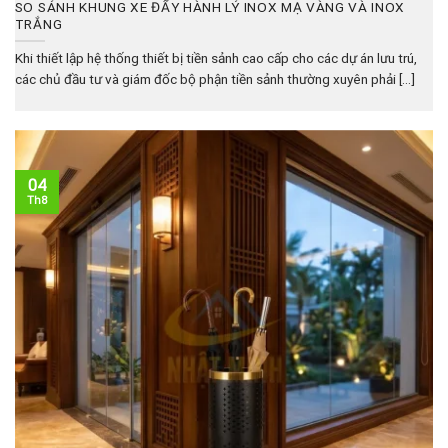
SO SÁNH KHUNG XE ĐẨY HÀNH LÝ INOX MẠ VÀNG VÀ INOX
TRẮNG
Khi thiết lập hệ thống thiết bị tiền sảnh cao cấp cho các dự án lưu trú,
các chủ đầu tư và giám đốc bộ phận tiền sảnh thường xuyên phải [...]
04
Th8