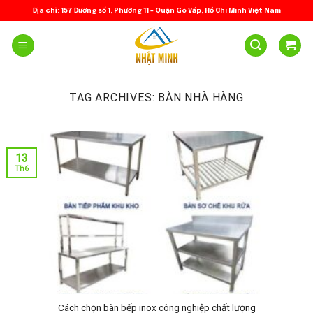
Skip
Địa chỉ: 157 Đường số 1, Phường 11 – Quận Gò Vấp, Hồ Chí Minh Việt Nam
to
content
TAG ARCHIVES:
BÀN NHÀ HÀNG
13
Th6
Cách chọn bàn bếp inox công nghiệp chất lượng