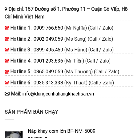
Địa chỉ:
157 Đường số 1, Phường 11
–
Quận Gò Vấp, Hồ
Chí Minh
Việt Nam
Hotline 1
:
0909.766.660
(Mr Nghĩa) (Call / Zalo)
Hotline 2
:
0902.049.059
(Ms Sang) (Call / Zalo)
Hotline 3
:
0899.495.459
(Ms Hằng) (Call / Zalo)
Hotline 4
:
0901.293.636
(Mr Tiền) (Call / Zalo)
Hotline 5
:
0865.049.059
(Ms Thương) (Call / Zalo)
Hotline 6 :
0935.313.338
(Kỹ Thuật) (Call / Zalo)
Mail:
info@dungcunhahangkhachsan.vn
SẢN PHẨM BÁN CHẠY
Nắp khay cơm lớn BF-NM-5009