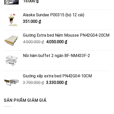
15.000
₫
Alaska Sundae P00315 (bộ 12 cái)
351.000
₫
Giường Extra bed Nệm Mousse PN42G04-20CM
Giá
Giá
4.500.000
₫
4.050.000
₫
gốc
hiện
là:
tại
Nồi hâm buffet 2 ngăn BF-NM433F-2
4.500.000 ₫.
là:
4.050.000 ₫.
Giường xếp extra bed PN42G04-10CM
Giá
Giá
3.700.000
₫
3.330.000
₫
gốc
hiện
là:
tại
3.700.000 ₫.
là:
SẢN PHẨM GIẢM GIÁ
3.330.000 ₫.