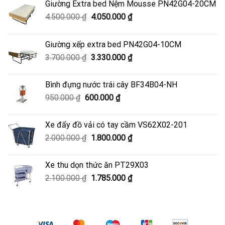
Giường Extra bed Nệm Mousse PN42G04-20CM
Giá
Giá
4.500.000
₫
4.050.000
₫
gốc
hiện
là:
tại
Giường xếp extra bed PN42G04-10CM
4.500.000 ₫.
là:
Giá
Giá
3.700.000
₫
3.330.000
₫
4.050.000 ₫.
gốc
hiện
là:
tại
Bình đựng nước trái cây BF34B04-NH
3.700.000 ₫.
là:
Giá
Giá
950.000
₫
600.000
₫
3.330.000 ₫.
gốc
hiện
là:
tại
Xe đẩy đồ vải có tay cầm VS62X02-201
950.000 ₫.
là:
Giá
Giá
2.000.000
₫
1.800.000
₫
600.000 ₫.
gốc
hiện
là:
tại
Xe thu dọn thức ăn PT29X03
2.000.000 ₫.
là:
Giá
Giá
2.100.000
₫
1.785.000
₫
1.800.000 ₫.
gốc
hiện
là:
tại
2.100.000 ₫.
là:
1.785.000 ₫.