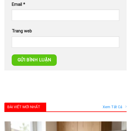
Email
*
Trang web
BÀI VIẾT MỚI NHẤT
Xem Tất Cả