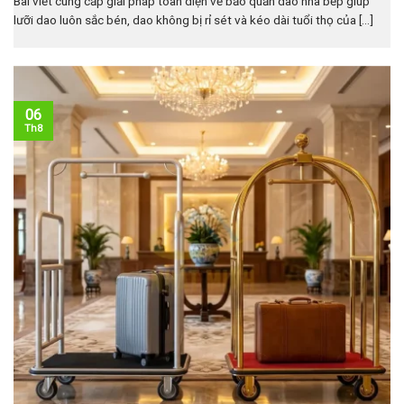
Bài viết cung cấp giải pháp toàn diện về bảo quản dao nhà bếp giúp
lưỡi dao luôn sắc bén, dao không bị rỉ sét và kéo dài tuổi thọ của [...]
06
Th8