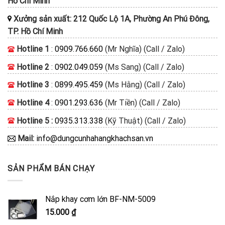
Hồ Chí Minh
Xưởng sản xuất: 212 Quốc Lộ 1A, Phường An Phú Đông,
TP. Hồ Chí Minh
Hotline 1
:
0909.766.660
(Mr Nghĩa) (Call / Zalo)
Hotline 2
:
0902.049.059
(Ms Sang) (Call / Zalo)
Hotline 3
:
0899.495.459
(Ms Hằng) (Call / Zalo)
Hotline 4
:
0901.293.636
(Mr Tiền) (Call / Zalo)
Hotline 5 :
0935.313.338
(Kỹ Thuật) (Call / Zalo)
Mail:
info@dungcunhahangkhachsan.vn
SẢN PHẨM BÁN CHẠY
Nắp khay cơm lớn BF-NM-5009
15.000
₫