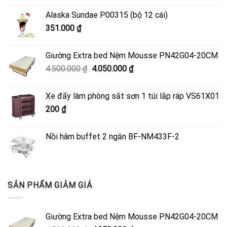
Alaska Sundae P00315 (bộ 12 cái)
351.000
₫
Giường Extra bed Nệm Mousse PN42G04-20CM
Giá
Giá
4.500.000
₫
4.050.000
₫
gốc
hiện
là:
tại
Xe đẩy làm phòng sắt sơn 1 túi lắp ráp VS61X01
4.500.000 ₫.
là:
200
₫
4.050.000 ₫.
Nồi hâm buffet 2 ngăn BF-NM433F-2
SẢN PHẨM GIẢM GIÁ
Giường Extra bed Nệm Mousse PN42G04-20CM