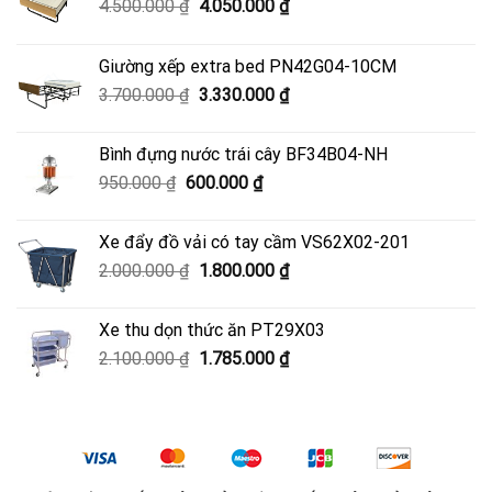
Giá
Giá
4.500.000
₫
4.050.000
₫
gốc
hiện
là:
tại
Giường xếp extra bed PN42G04-10CM
4.500.000 ₫.
là:
Giá
Giá
3.700.000
₫
3.330.000
₫
4.050.000 ₫.
gốc
hiện
là:
tại
Bình đựng nước trái cây BF34B04-NH
3.700.000 ₫.
là:
Giá
Giá
950.000
₫
600.000
₫
3.330.000 ₫.
gốc
hiện
là:
tại
Xe đẩy đồ vải có tay cầm VS62X02-201
950.000 ₫.
là:
Giá
Giá
2.000.000
₫
1.800.000
₫
600.000 ₫.
gốc
hiện
là:
tại
Xe thu dọn thức ăn PT29X03
2.000.000 ₫.
là:
Giá
Giá
2.100.000
₫
1.785.000
₫
1.800.000 ₫.
gốc
hiện
là:
tại
2.100.000 ₫.
là:
1.785.000 ₫.