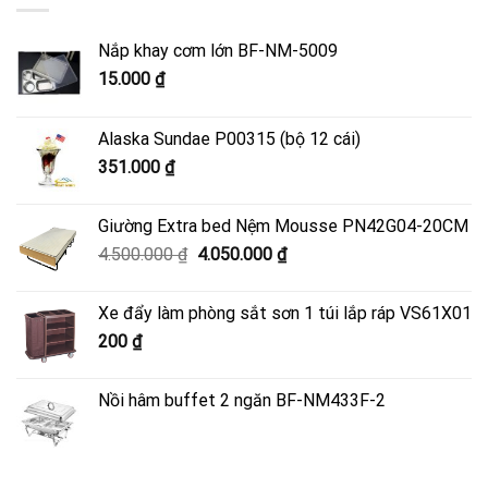
Nắp khay cơm lớn BF-NM-5009
15.000
₫
Alaska Sundae P00315 (bộ 12 cái)
351.000
₫
Giường Extra bed Nệm Mousse PN42G04-20CM
Giá
Giá
4.500.000
₫
4.050.000
₫
gốc
hiện
là:
tại
Xe đẩy làm phòng sắt sơn 1 túi lắp ráp VS61X01
4.500.000 ₫.
là:
200
₫
4.050.000 ₫.
Nồi hâm buffet 2 ngăn BF-NM433F-2