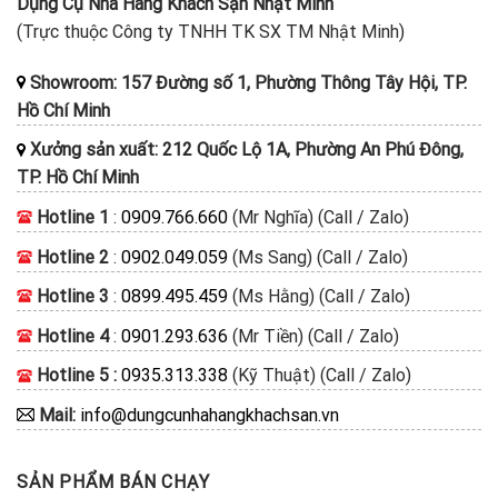
Dụng Cụ Nhà Hàng Khách Sạn Nhật Minh
(Trực thuộc Công ty TNHH TK SX TM Nhật Minh)
Showroom: 157 Đường số 1, Phường Thông Tây Hội, TP.
Hồ Chí Minh
Xưởng sản xuất: 212 Quốc Lộ 1A, Phường An Phú Đông,
TP. Hồ Chí Minh
Hotline 1
:
0909.766.660
(Mr Nghĩa) (Call / Zalo)
Hotline 2
:
0902.049.059
(Ms Sang) (Call / Zalo)
Hotline 3
:
0899.495.459
(Ms Hằng) (Call / Zalo)
Hotline 4
:
0901.293.636
(Mr Tiền) (Call / Zalo)
Hotline 5 :
0935.313.338
(Kỹ Thuật) (Call / Zalo)
Mail:
info@dungcunhahangkhachsan.vn
SẢN PHẨM BÁN CHẠY