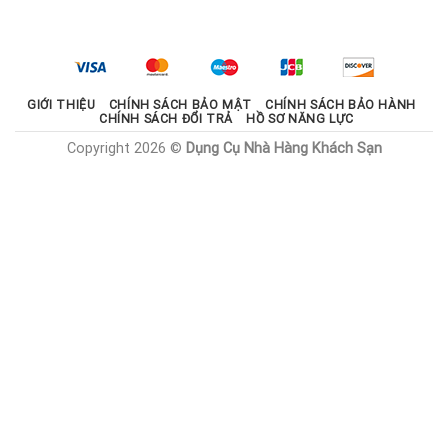
là:
tại
2.100.000 ₫.
là:
1.785.000 ₫.
GIỚI THIỆU
CHÍNH SÁCH BẢO MẬT
CHÍNH SÁCH BẢO HÀNH
CHÍNH SÁCH ĐỔI TRẢ
HỒ SƠ NĂNG LỰC
Copyright 2026 ©
Dụng Cụ Nhà Hàng Khách Sạn