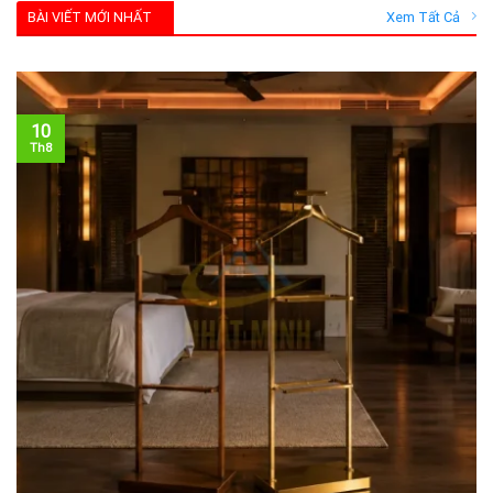
BÀI VIẾT MỚI NHẤT
Xem Tất Cả
10
Th8