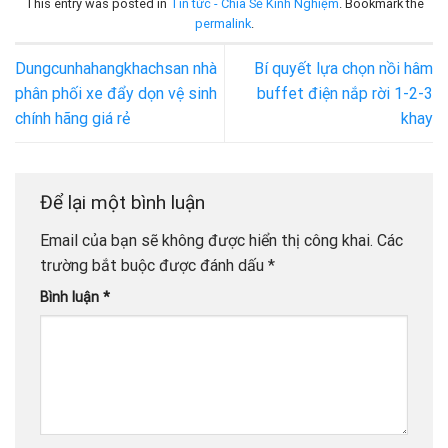
This entry was posted in
Tin tức - Chia Sẻ Kinh Nghiệm
. Bookmark the
permalink
.
Dungcunhahangkhachsan nhà
Bí quyết lựa chọn nồi hâm
phân phối xe đẩy dọn vệ sinh
buffet điện nắp rời 1-2-3
chính hãng giá rẻ
khay
Để lại một bình luận
Email của bạn sẽ không được hiển thị công khai.
Các
trường bắt buộc được đánh dấu
*
Bình luận
*