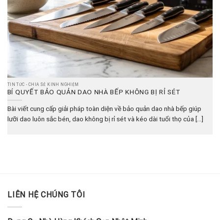
TIN TỨC - CHIA SẺ KINH NGHIỆM
BÍ QUYẾT BẢO QUẢN DAO NHÀ BẾP KHÔNG BỊ RỈ SÉT
Bài viết cung cấp giải pháp toàn diện về bảo quản dao nhà bếp giúp
lưỡi dao luôn sắc bén, dao không bị rỉ sét và kéo dài tuổi thọ của [...]
LIÊN HỆ CHÚNG TÔI