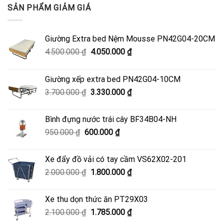
SẢN PHẨM GIẢM GIÁ
Giường Extra bed Nệm Mousse PN42G04-20CM
Giá
Giá
4.500.000
₫
4.050.000
₫
gốc
hiện
là:
tại
Giường xếp extra bed PN42G04-10CM
4.500.000 ₫.
là:
Giá
Giá
3.700.000
₫
3.330.000
₫
4.050.000 ₫.
gốc
hiện
là:
tại
Bình đựng nước trái cây BF34B04-NH
3.700.000 ₫.
là:
Giá
Giá
950.000
₫
600.000
₫
3.330.000 ₫.
gốc
hiện
là:
tại
Xe đẩy đồ vải có tay cầm VS62X02-201
950.000 ₫.
là:
Giá
Giá
2.000.000
₫
1.800.000
₫
600.000 ₫.
gốc
hiện
là:
tại
Xe thu dọn thức ăn PT29X03
2.000.000 ₫.
là:
Giá
Giá
2.100.000
₫
1.785.000
₫
1.800.000 ₫.
gốc
hiện