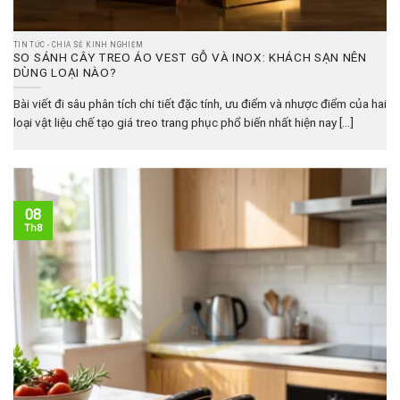
TIN TỨC - CHIA SẺ KINH NGHIỆM
SO SÁNH CÂY TREO ÁO VEST GỖ VÀ INOX: KHÁCH SẠN NÊN
DÙNG LOẠI NÀO?
Bài viết đi sâu phân tích chi tiết đặc tính, ưu điểm và nhược điểm của hai
loại vật liệu chế tạo giá treo trang phục phổ biến nhất hiện nay [...]
08
Th8