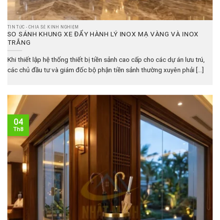
TIN TỨC - CHIA SẺ KINH NGHIỆM
SO SÁNH KHUNG XE ĐẨY HÀNH LÝ INOX MẠ VÀNG VÀ INOX
TRẮNG
Khi thiết lập hệ thống thiết bị tiền sảnh cao cấp cho các dự án lưu trú,
các chủ đầu tư và giám đốc bộ phận tiền sảnh thường xuyên phải [...]
04
Th8