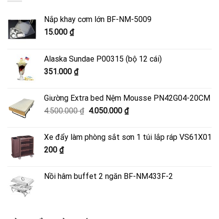
Nắp khay cơm lớn BF-NM-5009
15.000
₫
Alaska Sundae P00315 (bộ 12 cái)
351.000
₫
Giường Extra bed Nệm Mousse PN42G04-20CM
Giá
Giá
4.500.000
₫
4.050.000
₫
gốc
hiện
là:
tại
Xe đẩy làm phòng sắt sơn 1 túi lắp ráp VS61X01
4.500.000 ₫.
là:
200
₫
4.050.000 ₫.
Nồi hâm buffet 2 ngăn BF-NM433F-2