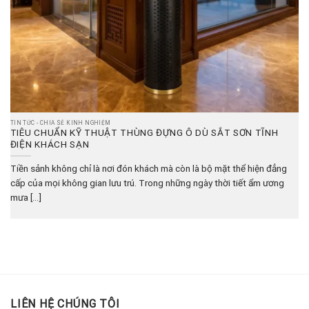
TIN TỨC - CHIA SẺ KINH NGHIỆM
TIÊU CHUẨN KỸ THUẬT THÙNG ĐỰNG Ô DÙ SẮT SƠN TĨNH
ĐIỆN KHÁCH SẠN
Tiền sảnh không chỉ là nơi đón khách mà còn là bộ mặt thể hiện đẳng
cấp của mọi không gian lưu trú. Trong những ngày thời tiết ẩm ương
mưa [...]
LIÊN HỆ CHÚNG TÔI