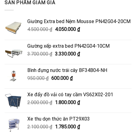
SẢN PHẨM GIẢM GIÁ
Giường Extra bed Nệm Mousse PN42G04-20CM
Giá
Giá
4.500.000
₫
4.050.000
₫
gốc
hiện
là:
tại
Giường xếp extra bed PN42G04-10CM
4.500.000 ₫.
là:
Giá
Giá
3.700.000
₫
3.330.000
₫
4.050.000 ₫.
gốc
hiện
là:
tại
Bình đựng nước trái cây BF34B04-NH
3.700.000 ₫.
là:
Giá
Giá
950.000
₫
600.000
₫
3.330.000 ₫.
gốc
hiện
là:
tại
Xe đẩy đồ vải có tay cầm VS62X02-201
950.000 ₫.
là:
Giá
Giá
2.000.000
₫
1.800.000
₫
600.000 ₫.
gốc
hiện
là:
tại
Xe thu dọn thức ăn PT29X03
2.000.000 ₫.
là:
Giá
Giá
2.100.000
₫
1.785.000
₫
1.800.000 ₫.
gốc
hiện