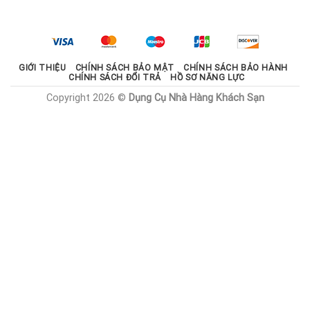
là:
tại
2.100.000 ₫.
là:
1.785.000 ₫.
GIỚI THIỆU
CHÍNH SÁCH BẢO MẬT
CHÍNH SÁCH BẢO HÀNH
CHÍNH SÁCH ĐỔI TRẢ
HỒ SƠ NĂNG LỰC
Copyright 2026 ©
Dụng Cụ Nhà Hàng Khách Sạn