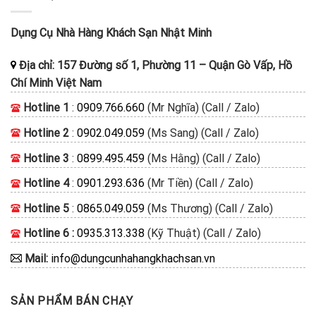
Dụng Cụ Nhà Hàng Khách Sạn Nhật Minh
Địa chỉ:
157 Đường số 1, Phường 11
–
Quận Gò Vấp, Hồ
Chí Minh
Việt Nam
Hotline 1
:
0909.766.660
(Mr Nghĩa) (Call / Zalo)
Hotline 2
:
0902.049.059
(Ms Sang) (Call / Zalo)
Hotline 3
:
0899.495.459
(Ms Hằng) (Call / Zalo)
Hotline 4
:
0901.293.636
(Mr Tiền) (Call / Zalo)
Hotline 5
:
0865.049.059
(Ms Thương) (Call / Zalo)
Hotline 6 :
0935.313.338
(Kỹ Thuật) (Call / Zalo)
Mail:
info@dungcunhahangkhachsan.vn
SẢN PHẨM BÁN CHẠY