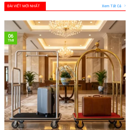
BÀI VIẾT MỚI NHẤT
Xem Tất Cả
06
Th8