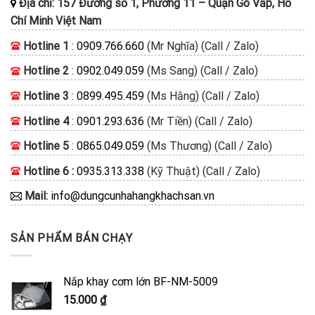
Địa chỉ:
157 Đường số 1, Phường 11
–
Quận Gò Vấp, Hồ
Chí Minh
Việt Nam
Hotline 1
:
0909.766.660
(Mr Nghĩa) (Call / Zalo)
Hotline 2
:
0902.049.059
(Ms Sang) (Call / Zalo)
Hotline 3
:
0899.495.459
(Ms Hằng) (Call / Zalo)
Hotline 4
:
0901.293.636
(Mr Tiền) (Call / Zalo)
Hotline 5
:
0865.049.059
(Ms Thương) (Call / Zalo)
Hotline 6 :
0935.313.338
(Kỹ Thuật) (Call / Zalo)
Mail:
info@dungcunhahangkhachsan.vn
SẢN PHẨM BÁN CHẠY
Nắp khay cơm lớn BF-NM-5009
15.000
₫