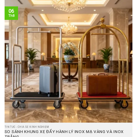
06
Th8
TIN TỨC - CHIA SẺ KINH NGHIỆM
SO SÁNH KHUNG XE ĐẨY HÀNH LÝ INOX MẠ VÀNG VÀ INOX
TRẮNG