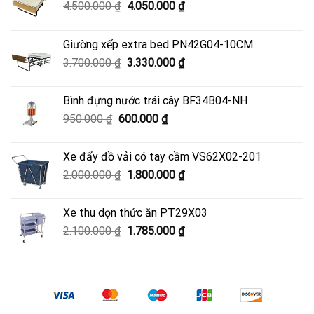
Giá
Giá
4.500.000
₫
4.050.000
₫
gốc
hiện
là:
tại
Giường xếp extra bed PN42G04-10CM
4.500.000 ₫.
là:
Giá
Giá
3.700.000
₫
3.330.000
₫
4.050.000 ₫.
gốc
hiện
là:
tại
Bình đựng nước trái cây BF34B04-NH
3.700.000 ₫.
là:
Giá
Giá
950.000
₫
600.000
₫
3.330.000 ₫.
gốc
hiện
là:
tại
Xe đẩy đồ vải có tay cầm VS62X02-201
950.000 ₫.
là:
Giá
Giá
2.000.000
₫
1.800.000
₫
600.000 ₫.
gốc
hiện
là:
tại
Xe thu dọn thức ăn PT29X03
2.000.000 ₫.
là:
Giá
Giá
2.100.000
₫
1.785.000
₫
1.800.000 ₫.
gốc
hiện
là:
tại
2.100.000 ₫.
là:
1.785.000 ₫.