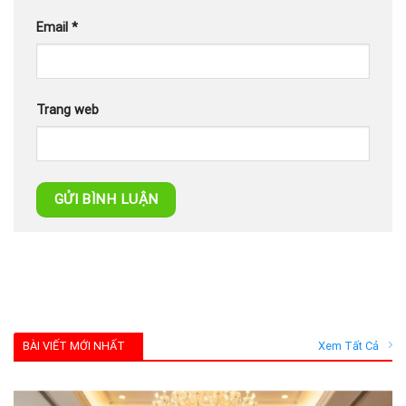
Email
*
Trang web
BÀI VIẾT MỚI NHẤT
Xem Tất Cả