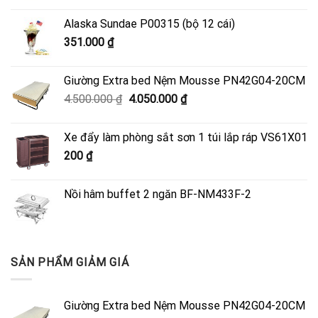
Alaska Sundae P00315 (bộ 12 cái)
351.000
₫
Giường Extra bed Nệm Mousse PN42G04-20CM
Giá
Giá
4.500.000
₫
4.050.000
₫
gốc
hiện
là:
tại
Xe đẩy làm phòng sắt sơn 1 túi lắp ráp VS61X01
4.500.000 ₫.
là:
200
₫
4.050.000 ₫.
Nồi hâm buffet 2 ngăn BF-NM433F-2
SẢN PHẨM GIẢM GIÁ
Giường Extra bed Nệm Mousse PN42G04-20CM