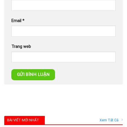
Email
*
Trang web
BÀI VIẾT MỚI NHẤT
Xem Tất Cả