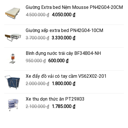
Giường Extra bed Nệm Mousse PN42G04-20CM
Giá
Giá
4.500.000
₫
4.050.000
₫
gốc
hiện
là:
tại
Giường xếp extra bed PN42G04-10CM
4.500.000 ₫.
là:
Giá
Giá
3.700.000
₫
3.330.000
₫
4.050.000 ₫.
gốc
hiện
là:
tại
Bình đựng nước trái cây BF34B04-NH
3.700.000 ₫.
là:
Giá
Giá
950.000
₫
600.000
₫
3.330.000 ₫.
gốc
hiện
là:
tại
Xe đẩy đồ vải có tay cầm VS62X02-201
950.000 ₫.
là:
Giá
Giá
2.000.000
₫
1.800.000
₫
600.000 ₫.
gốc
hiện
là:
tại
Xe thu dọn thức ăn PT29X03
2.000.000 ₫.
là:
Giá
Giá
2.100.000
₫
1.785.000
₫
1.800.000 ₫.
gốc
hiện
là:
tại
2.100.000 ₫.
là: