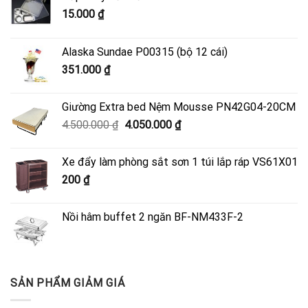
15.000
₫
Alaska Sundae P00315 (bộ 12 cái)
351.000
₫
Giường Extra bed Nệm Mousse PN42G04-20CM
Giá
Giá
4.500.000
₫
4.050.000
₫
gốc
hiện
là:
tại
Xe đẩy làm phòng sắt sơn 1 túi lắp ráp VS61X01
4.500.000 ₫.
là:
200
₫
4.050.000 ₫.
Nồi hâm buffet 2 ngăn BF-NM433F-2
SẢN PHẨM GIẢM GIÁ