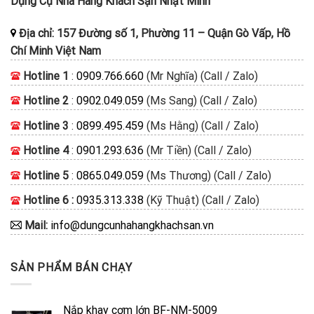
Dụng Cụ Nhà Hàng Khách Sạn Nhật Minh
Địa chỉ:
157 Đường số 1, Phường 11
–
Quận Gò Vấp, Hồ
Chí Minh
Việt Nam
Hotline 1
:
0909.766.660
(Mr Nghĩa) (Call / Zalo)
Hotline 2
:
0902.049.059
(Ms Sang) (Call / Zalo)
Hotline 3
:
0899.495.459
(Ms Hằng) (Call / Zalo)
Hotline 4
:
0901.293.636
(Mr Tiền) (Call / Zalo)
Hotline 5
:
0865.049.059
(Ms Thương) (Call / Zalo)
Hotline 6 :
0935.313.338
(Kỹ Thuật) (Call / Zalo)
Mail:
info@dungcunhahangkhachsan.vn
SẢN PHẨM BÁN CHẠY
Nắp khay cơm lớn BF-NM-5009