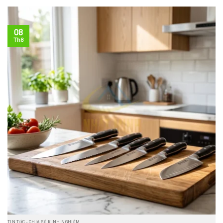
08
Th8
TIN TỨC - CHIA SẺ KINH NGHIỆM