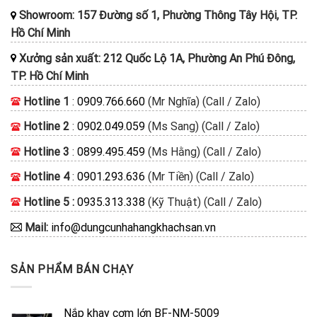
Showroom: 157 Đường số 1, Phường Thông Tây Hội, TP.
Hồ Chí Minh
Xưởng sản xuất: 212 Quốc Lộ 1A, Phường An Phú Đông,
TP. Hồ Chí Minh
Hotline 1
:
0909.766.660
(Mr Nghĩa) (Call / Zalo)
Hotline 2
:
0902.049.059
(Ms Sang) (Call / Zalo)
Hotline 3
:
0899.495.459
(Ms Hằng) (Call / Zalo)
Hotline 4
:
0901.293.636
(Mr Tiền) (Call / Zalo)
Hotline 5 :
0935.313.338
(Kỹ Thuật) (Call / Zalo)
Mail:
info@dungcunhahangkhachsan.vn
SẢN PHẨM BÁN CHẠY
Nắp khay cơm lớn BF-NM-5009