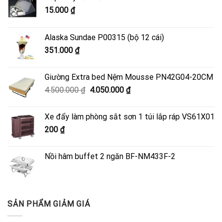
15.000
₫
Alaska Sundae P00315 (bộ 12 cái)
351.000
₫
Giường Extra bed Nệm Mousse PN42G04-20CM
Giá
Giá
4.500.000
₫
4.050.000
₫
gốc
hiện
là:
tại
Xe đẩy làm phòng sắt sơn 1 túi lắp ráp VS61X01
4.500.000 ₫.
là:
200
₫
4.050.000 ₫.
Nồi hâm buffet 2 ngăn BF-NM433F-2
SẢN PHẨM GIẢM GIÁ