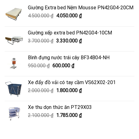
Giường Extra bed Nệm Mousse PN42G04-20CM
Giá
Giá
4.500.000
₫
4.050.000
₫
gốc
hiện
là:
tại
Giường xếp extra bed PN42G04-10CM
4.500.000 ₫.
là:
Giá
Giá
3.700.000
₫
3.330.000
₫
4.050.000 ₫.
gốc
hiện
là:
tại
Bình đựng nước trái cây BF34B04-NH
3.700.000 ₫.
là:
Giá
Giá
950.000
₫
600.000
₫
3.330.000 ₫.
gốc
hiện
là:
tại
Xe đẩy đồ vải có tay cầm VS62X02-201
950.000 ₫.
là:
Giá
Giá
2.000.000
₫
1.800.000
₫
600.000 ₫.
gốc
hiện
là:
tại
Xe thu dọn thức ăn PT29X03
2.000.000 ₫.
là:
Giá
Giá
2.100.000
₫
1.785.000
₫
1.800.000 ₫.
gốc
hiện
là:
tại
2.100.000 ₫.
là: