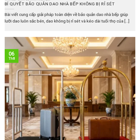
BÍ QUYẾT BẢO QUẢN DAO NHÀ BẾP KHÔNG BỊ RỈ SÉT
Bài viết cung cấp giải pháp toàn diện về bảo quản dao nhà bếp giúp
lưỡi dao luôn sắc bén, dao không bị rỉ sét và kéo dài tuổi thọ của [...]
06
Th8