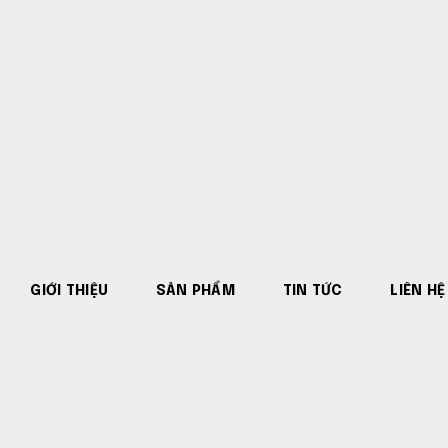
GIỚI THIỆU
SẢN PHẨM
TIN TỨC
LIÊN HỆ