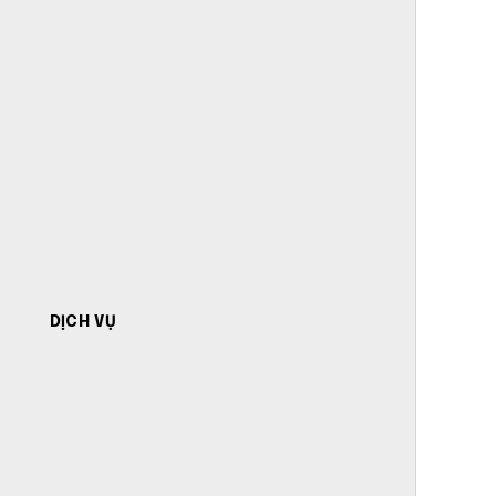
DỊCH VỤ