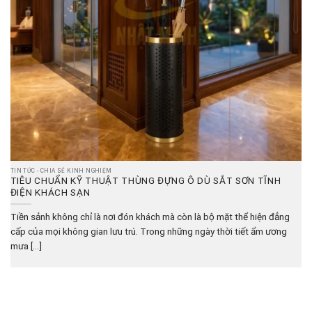
TIN TỨC - CHIA SẺ KINH NGHIỆM
TIÊU CHUẨN KỸ THUẬT THÙNG ĐỰNG Ô DÙ SẮT SƠN TĨNH
ĐIỆN KHÁCH SẠN
Tiền sảnh không chỉ là nơi đón khách mà còn là bộ mặt thể hiện đẳng
cấp của mọi không gian lưu trú. Trong những ngày thời tiết ẩm ương
mưa [...]