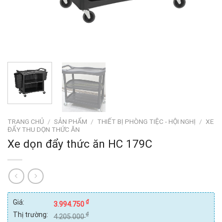
TRANG CHỦ
/
SẢN PHẨM
/
THIẾT BỊ PHÒNG TIỆC - HỘI NGHỊ
/
XE
ĐẨY THU DỌN THỨC ĂN
Xe dọn đẩy thức ăn HC 179C
Giá:
₫
3.994.750
Thị trường:
₫
4.205.000