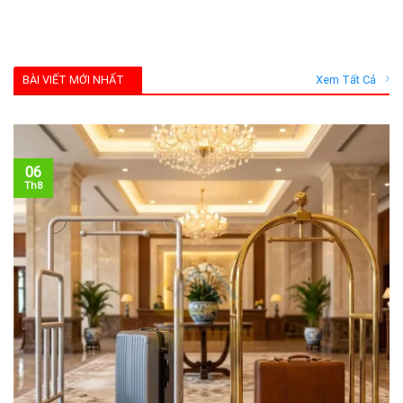
BÀI VIẾT MỚI NHẤT
Xem Tất Cả
06
Th8