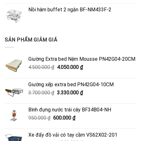
Nồi hâm buffet 2 ngăn BF-NM433F-2
SẢN PHẨM GIẢM GIÁ
Giường Extra bed Nệm Mousse PN42G04-20CM
Giá
Giá
4.500.000
₫
4.050.000
₫
gốc
hiện
là:
tại
Giường xếp extra bed PN42G04-10CM
4.500.000 ₫.
là:
Giá
Giá
3.700.000
₫
3.330.000
₫
4.050.000 ₫.
gốc
hiện
là:
tại
Bình đựng nước trái cây BF34B04-NH
3.700.000 ₫.
là:
Giá
Giá
950.000
₫
600.000
₫
3.330.000 ₫.
gốc
hiện
là:
tại
Xe đẩy đồ vải có tay cầm VS62X02-201
950.000 ₫.
là: