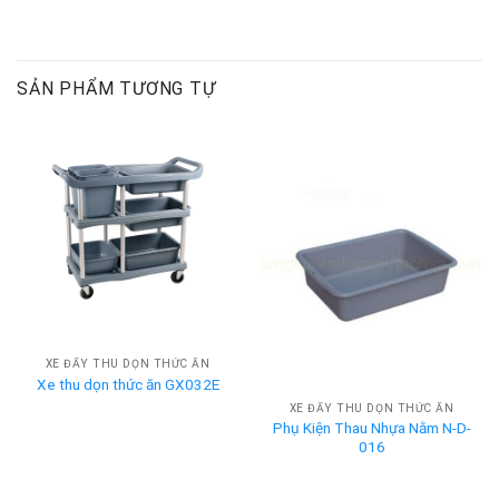
SẢN PHẨM TƯƠNG TỰ
XE ĐẨY THU DỌN THỨC ĂN
Xe thu dọn thức ăn GX032E
XE ĐẨY THU DỌN THỨC ĂN
Phụ Kiện Thau Nhựa Nằm N-D-
016