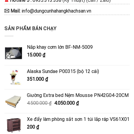
Hotline 5 :
0935.313.338
(Kỹ Thuật) (Call / Zalo)
Mail:
info@dungcunhahangkhachsan.vn
SẢN PHẨM BÁN CHẠY
Nắp khay cơm lớn BF-NM-5009
15.000
₫
Alaska Sundae P00315 (bộ 12 cái)
351.000
₫
Giường Extra bed Nệm Mousse PN42G04-20CM
Giá
Giá
4.500.000
₫
4.050.000
₫
gốc
hiện
là:
tại
Xe đẩy làm phòng sắt sơn 1 túi lắp ráp VS61X01
4.500.000 ₫.
là:
200
₫
4.050.000 ₫.