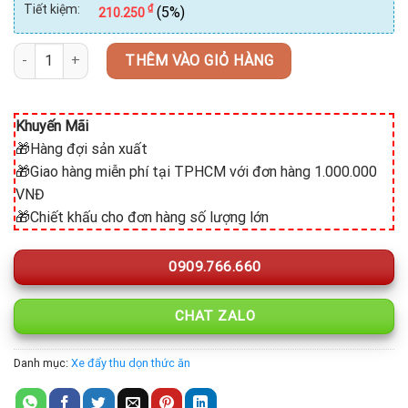
Tiết kiệm:
₫
(5%)
210.250
Xe dọn đẩy thức ăn HC 179C số lượng
THÊM VÀO GIỎ HÀNG
Khuyến Mãi
🎁Hàng đợi sản xuất
🎁Giao hàng miễn phí tại TPHCM với đơn hàng 1.000.000
VNĐ
🎁Chiết khấu cho đơn hàng số lượng lớn
0909.766.660
CHAT ZALO
Danh mục:
Xe đẩy thu dọn thức ăn