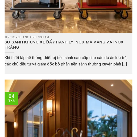
TIN TỨC - CHIA SẺ KINH NGHIỆM
SO SÁNH KHUNG XE ĐẨY HÀNH LÝ INOX MẠ VÀNG VÀ INOX
TRẮNG
Khi thiết lập hệ thống thiết bị tiền sảnh cao cấp cho các dự án lưu trú,
các chủ đầu tư và giám đốc bộ phận tiền sảnh thường xuyên phải [...]
04
Th8