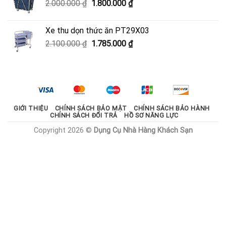
Giá
Giá
2.000.000
₫
1.800.000
₫
600.000 ₫.
gốc
hiện
là:
tại
Xe thu dọn thức ăn PT29X03
2.000.000 ₫.
là:
Giá
Giá
2.100.000
₫
1.785.000
₫
1.800.000 ₫.
gốc
hiện
là:
tại
2.100.000 ₫.
là:
1.785.000 ₫.
GIỚI THIỆU
CHÍNH SÁCH BẢO MẬT
CHÍNH SÁCH BẢO HÀNH
CHÍNH SÁCH ĐỔI TRẢ
HỒ SƠ NĂNG LỰC
Copyright 2026 ©
Dụng Cụ Nhà Hàng Khách Sạn