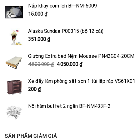
Nắp khay cơm lớn BF-NM-5009
15.000
₫
Alaska Sundae P00315 (bộ 12 cái)
351.000
₫
Giường Extra bed Nệm Mousse PN42G04-20CM
Giá
Giá
4.500.000
₫
4.050.000
₫
gốc
hiện
là:
tại
Xe đẩy làm phòng sắt sơn 1 túi lắp ráp VS61X01
4.500.000 ₫.
là:
200
₫
4.050.000 ₫.
Nồi hâm buffet 2 ngăn BF-NM433F-2
SẢN PHẨM GIẢM GIÁ