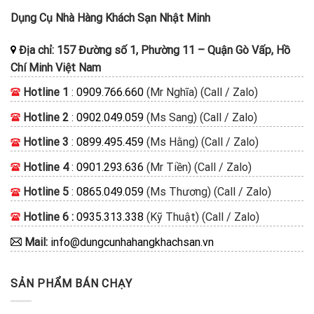
Dụng Cụ Nhà Hàng Khách Sạn Nhật Minh
Địa chỉ:
157 Đường số 1, Phường 11
–
Quận Gò Vấp, Hồ
Chí Minh
Việt Nam
Hotline 1
:
0909.766.660
(Mr Nghĩa) (Call / Zalo)
Hotline 2
:
0902.049.059
(Ms Sang) (Call / Zalo)
Hotline 3
:
0899.495.459
(Ms Hằng) (Call / Zalo)
Hotline 4
:
0901.293.636
(Mr Tiền) (Call / Zalo)
Hotline 5
:
0865.049.059
(Ms Thương) (Call / Zalo)
Hotline 6 :
0935.313.338
(Kỹ Thuật) (Call / Zalo)
Mail:
info@dungcunhahangkhachsan.vn
SẢN PHẨM BÁN CHẠY