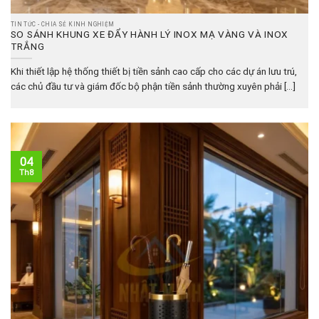
TIN TỨC - CHIA SẺ KINH NGHIỆM
SO SÁNH KHUNG XE ĐẨY HÀNH LÝ INOX MẠ VÀNG VÀ INOX
TRẮNG
Khi thiết lập hệ thống thiết bị tiền sảnh cao cấp cho các dự án lưu trú,
các chủ đầu tư và giám đốc bộ phận tiền sảnh thường xuyên phải [...]
04
Th8