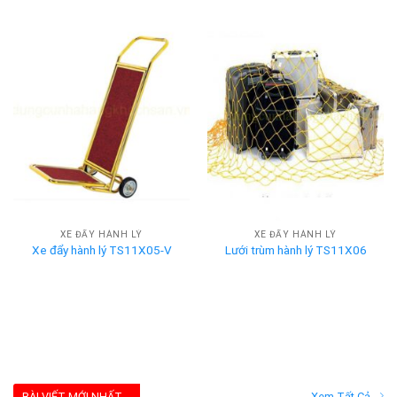
XE ĐẨY HÀNH LÝ
XE ĐẨY HÀNH LÝ
Xe đẩy hành lý TS11X05-V
Lưới trùm hành lý TS11X06
BÀI VIẾT MỚI NHẤT
Xem Tất Cả