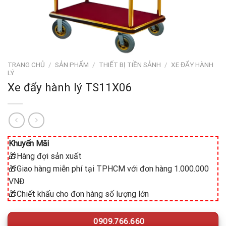
TRANG CHỦ
/
SẢN PHẨM
/
THIẾT BỊ TIỀN SẢNH
/
XE ĐẨY HÀNH
LÝ
Xe đẩy hành lý TS11X06
Khuyến Mãi
🎁Hàng đợi sản xuất
🎁Giao hàng miễn phí tại TPHCM với đơn hàng 1.000.000
VNĐ
🎁Chiết khấu cho đơn hàng số lượng lớn
0909.766.660