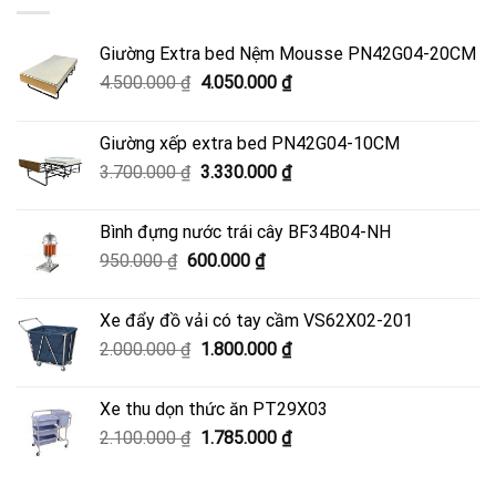
Giường Extra bed Nệm Mousse PN42G04-20CM
Giá
Giá
4.500.000
₫
4.050.000
₫
gốc
hiện
là:
tại
Giường xếp extra bed PN42G04-10CM
4.500.000 ₫.
là:
Giá
Giá
3.700.000
₫
3.330.000
₫
4.050.000 ₫.
gốc
hiện
là:
tại
Bình đựng nước trái cây BF34B04-NH
3.700.000 ₫.
là:
Giá
Giá
950.000
₫
600.000
₫
3.330.000 ₫.
gốc
hiện
là:
tại
Xe đẩy đồ vải có tay cầm VS62X02-201
950.000 ₫.
là:
Giá
Giá
2.000.000
₫
1.800.000
₫
600.000 ₫.
gốc
hiện
là:
tại
Xe thu dọn thức ăn PT29X03
2.000.000 ₫.
là:
Giá
Giá
2.100.000
₫
1.785.000
₫
1.800.000 ₫.
gốc
hiện
là:
tại