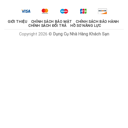
2.100.000 ₫.
là:
1.785.000 ₫.
GIỚI THIỆU
CHÍNH SÁCH BẢO MẬT
CHÍNH SÁCH BẢO HÀNH
CHÍNH SÁCH ĐỔI TRẢ
HỒ SƠ NĂNG LỰC
Copyright 2026 ©
Dụng Cụ Nhà Hàng Khách Sạn