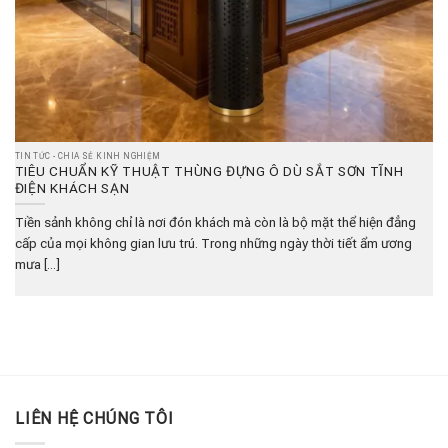
TIN TỨC - CHIA SẺ KINH NGHIỆM
TIÊU CHUẨN KỸ THUẬT THÙNG ĐỰNG Ô DÙ SẮT SƠN TĨNH
ĐIỆN KHÁCH SẠN
Tiền sảnh không chỉ là nơi đón khách mà còn là bộ mặt thể hiện đẳng
cấp của mọi không gian lưu trú. Trong những ngày thời tiết ẩm ương
mưa [...]
LIÊN HỆ CHÚNG TÔI