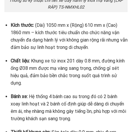
Thông số kỹ thuật chi tiết xe đẩy hành lý inox mạ vàng (LẮP
RÁP) TS-NMXHL02
Kích thước:
(Dài) 1050 mm x (Rộng) 610 mm x (Cao)
1860 mm – kích thước tiêu chuẩn cho chức năng vận
chuyển đa dạng hành lý với không gian rộng rãi nhưng vẫn
đảm bảo sự linh hoạt trong di chuyển.
Chất liệu:
Khung xe từ inox 201 dày 0.8 mm, đường kính
ống Ø38 mm được mạ vàng sang trọng, chống gỉ sét
hiệu quả, đảm bảo bền chắc trong suốt quá trình sử
dụng.
Bánh xe:
Hệ thống 4 bánh cao su trong đó có 2 bánh
xoay linh hoạt và 2 bánh cố định giúp dễ dàng di chuyển
êm ái, nhẹ nhàng mà không gây tiếng ồn, phù hợp với môi
trường khách sạn sang trọng.