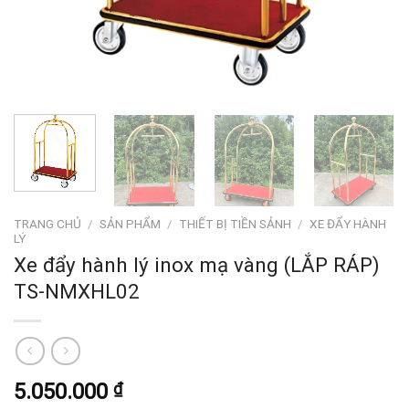
TRANG CHỦ
/
SẢN PHẨM
/
THIẾT BỊ TIỀN SẢNH
/
XE ĐẨY HÀNH
LÝ
Xe đẩy hành lý inox mạ vàng (LẮP RÁP)
TS-NMXHL02
5.050.000
₫