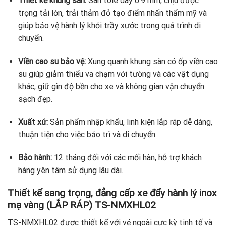
Thiết kế khung sàn:
Sàn tole dày 0.9 mm, chịu được
trọng tải lớn, trải thảm đỏ tạo điểm nhấn thẩm mỹ và
giúp bảo vệ hành lý khỏi trầy xước trong quá trình di
chuyển.
Viền cao su bảo vệ:
Xung quanh khung sàn có ốp viền cao
su giúp giảm thiểu va chạm với tường và các vật dụng
khác, giữ gìn độ bền cho xe và không gian vận chuyển
sạch đẹp.
Xuất xứ:
Sản phẩm nhập khẩu, linh kiện lắp ráp dễ dàng,
thuận tiện cho việc bảo trì và di chuyển.
Bảo hành:
12 tháng đối với các mối hàn, hỗ trợ khách
hàng yên tâm sử dụng lâu dài.
Thiết kế sang trọng, đẳng cấp xe đẩy hành lý inox
mạ vàng (LẮP RÁP) TS-NMXHL02
TS-NMXHL02 được thiết kế với vẻ ngoài cực kỳ tinh tế và