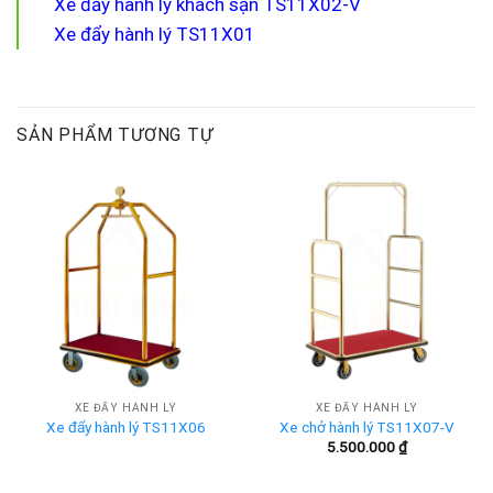
Xe đẩy hành lý khách sạn TS11X02-V
Xe đẩy hành lý TS11X01
SẢN PHẨM TƯƠNG TỰ
XE ĐẨY HÀNH LÝ
XE ĐẨY HÀNH LÝ
Xe đẩy hành lý TS11X06
Xe chở hành lý TS11X07-V
5.500.000
₫