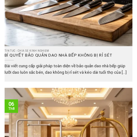
TIN TỨC - CHIA SẺ KINH NGHIỆM
BÍ QUYẾT BẢO QUẢN DAO NHÀ BẾP KHÔNG BỊ RỈ SÉT
Bài viết cung cấp giải pháp toàn diện về bảo quản dao nhà bếp giúp
lưỡi dao luôn sắc bén, dao không bị rỉ sét và kéo dài tuổi thọ của [...]
06
Th8