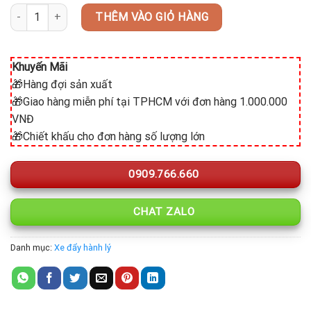
Xe đẩy hành lý inox mạ vàng (LẮP RÁP) TS-NMXHL02 số lượng
THÊM VÀO GIỎ HÀNG
Khuyến Mãi
🎁Hàng đợi sản xuất
🎁Giao hàng miễn phí tại TPHCM với đơn hàng 1.000.000
VNĐ
🎁Chiết khấu cho đơn hàng số lượng lớn
0909.766.660
CHAT ZALO
Danh mục:
Xe đẩy hành lý