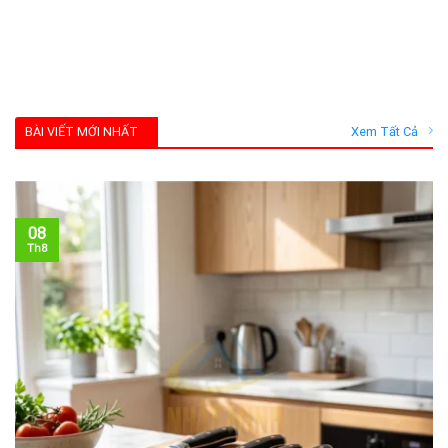
BÀI VIẾT MỚI NHẤT
Xem Tất Cả
08
Th8