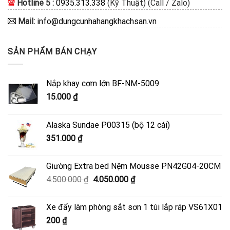
Hotline 5 :
0935.313.338
(Kỹ Thuật) (Call / Zalo)
Mail:
info@dungcunhahangkhachsan.vn
SẢN PHẨM BÁN CHẠY
Nắp khay cơm lớn BF-NM-5009
15.000
₫
Alaska Sundae P00315 (bộ 12 cái)
351.000
₫
Giường Extra bed Nệm Mousse PN42G04-20CM
Giá
Giá
4.500.000
₫
4.050.000
₫
gốc
hiện
là:
tại
Xe đẩy làm phòng sắt sơn 1 túi lắp ráp VS61X01
4.500.000 ₫.
là:
200
₫
4.050.000 ₫.