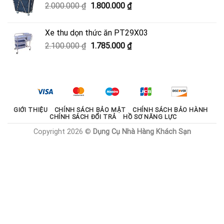
Giá
Giá
2.000.000
₫
1.800.000
₫
600.000 ₫.
gốc
hiện
là:
tại
Xe thu dọn thức ăn PT29X03
2.000.000 ₫.
là:
Giá
Giá
2.100.000
₫
1.785.000
₫
1.800.000 ₫.
gốc
hiện
là:
tại
2.100.000 ₫.
là:
1.785.000 ₫.
GIỚI THIỆU
CHÍNH SÁCH BẢO MẬT
CHÍNH SÁCH BẢO HÀNH
CHÍNH SÁCH ĐỔI TRẢ
HỒ SƠ NĂNG LỰC
Copyright 2026 ©
Dụng Cụ Nhà Hàng Khách Sạn