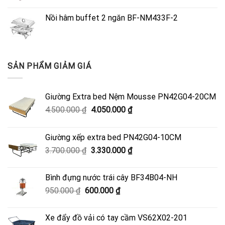
Nồi hâm buffet 2 ngăn BF-NM433F-2
SẢN PHẨM GIẢM GIÁ
Giường Extra bed Nệm Mousse PN42G04-20CM
Giá
Giá
4.500.000
₫
4.050.000
₫
gốc
hiện
là:
tại
Giường xếp extra bed PN42G04-10CM
4.500.000 ₫.
là:
Giá
Giá
3.700.000
₫
3.330.000
₫
4.050.000 ₫.
gốc
hiện
là:
tại
Bình đựng nước trái cây BF34B04-NH
3.700.000 ₫.
là:
Giá
Giá
950.000
₫
600.000
₫
3.330.000 ₫.
gốc
hiện
là:
tại
Xe đẩy đồ vải có tay cầm VS62X02-201
950.000 ₫.
là: