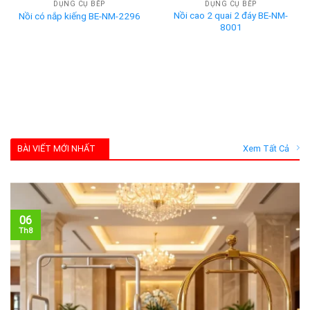
DỤNG CỤ BẾP
DỤNG CỤ BẾP
Nồi cao 2 quai 2 đáy BE-NM-
Nồi có nắp kiếng BE-NM-2296
8001
BÀI VIẾT MỚI NHẤT
Xem Tất Cả
06
Th8