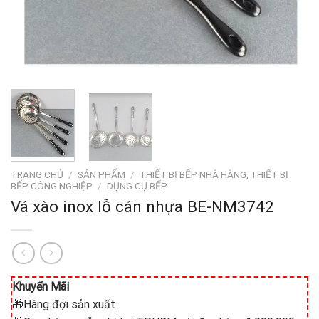
TRANG CHỦ
/
SẢN PHẨM
/
THIẾT BỊ BẾP NHÀ HÀNG, THIẾT BỊ
BẾP CÔNG NGHIỆP
/
DỤNG CỤ BẾP
Vá xào inox lỗ cán nhựa BE-NM3742
Khuyến Mãi
🎁Hàng đợi sản xuất