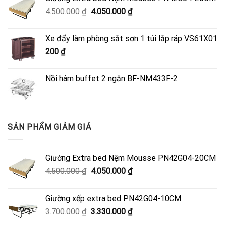
Giá
Giá
4.500.000
₫
4.050.000
₫
gốc
hiện
là:
tại
Xe đẩy làm phòng sắt sơn 1 túi lắp ráp VS61X01
4.500.000 ₫.
là:
200
₫
4.050.000 ₫.
Nồi hâm buffet 2 ngăn BF-NM433F-2
SẢN PHẨM GIẢM GIÁ
Giường Extra bed Nệm Mousse PN42G04-20CM
Giá
Giá
4.500.000
₫
4.050.000
₫
gốc
hiện
là:
tại
Giường xếp extra bed PN42G04-10CM
4.500.000 ₫.
là:
Giá
Giá
3.700.000
₫
3.330.000
₫
4.050.000 ₫.
gốc
hiện