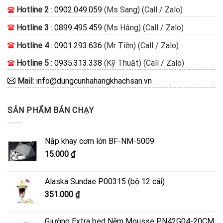
Hotline 2
:
0902.049.059
(Ms Sang) (Call / Zalo)
Hotline 3
:
0899.495.459
(Ms Hằng) (Call / Zalo)
Hotline 4
:
0901.293.636
(Mr Tiền) (Call / Zalo)
Hotline 5 :
0935.313.338
(Kỹ Thuật) (Call / Zalo)
Mail:
info@dungcunhahangkhachsan.vn
SẢN PHẨM BÁN CHẠY
Nắp khay cơm lớn BF-NM-5009
15.000
₫
Alaska Sundae P00315 (bộ 12 cái)
351.000
₫
Giường Extra bed Nệm Mousse PN42G04-20CM