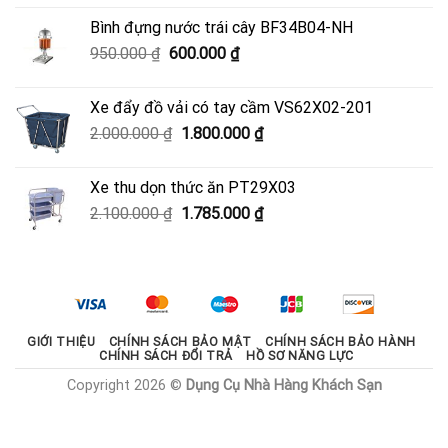
là:
tại
Bình đựng nước trái cây BF34B04-NH
3.700.000 ₫.
là:
Giá
Giá
950.000
₫
600.000
₫
3.330.000 ₫.
gốc
hiện
là:
tại
Xe đẩy đồ vải có tay cầm VS62X02-201
950.000 ₫.
là:
Giá
Giá
2.000.000
₫
1.800.000
₫
600.000 ₫.
gốc
hiện
là:
tại
Xe thu dọn thức ăn PT29X03
2.000.000 ₫.
là:
Giá
Giá
2.100.000
₫
1.785.000
₫
1.800.000 ₫.
gốc
hiện
là:
tại
2.100.000 ₫.
là:
1.785.000 ₫.
GIỚI THIỆU
CHÍNH SÁCH BẢO MẬT
CHÍNH SÁCH BẢO HÀNH
CHÍNH SÁCH ĐỔI TRẢ
HỒ SƠ NĂNG LỰC
Copyright 2026 ©
Dụng Cụ Nhà Hàng Khách Sạn