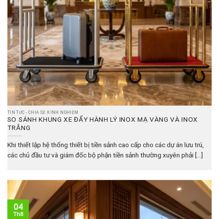
TIN TỨC - CHIA SẺ KINH NGHIỆM
SO SÁNH KHUNG XE ĐẨY HÀNH LÝ INOX MẠ VÀNG VÀ INOX
TRẮNG
Khi thiết lập hệ thống thiết bị tiền sảnh cao cấp cho các dự án lưu trú,
các chủ đầu tư và giám đốc bộ phận tiền sảnh thường xuyên phải [...]
04
Th8