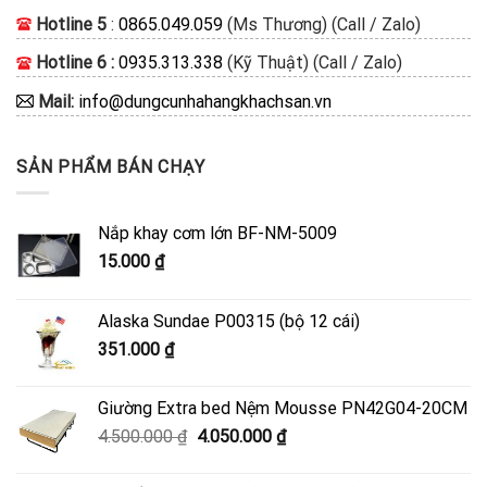
Hotline 5
:
0865.049.059
(Ms Thương) (Call / Zalo)
Hotline 6 :
0935.313.338
(Kỹ Thuật) (Call / Zalo)
Mail:
info@dungcunhahangkhachsan.vn
SẢN PHẨM BÁN CHẠY
Nắp khay cơm lớn BF-NM-5009
15.000
₫
Alaska Sundae P00315 (bộ 12 cái)
351.000
₫
Giường Extra bed Nệm Mousse PN42G04-20CM
Giá
Giá
4.500.000
₫
4.050.000
₫
gốc
hiện
là:
tại