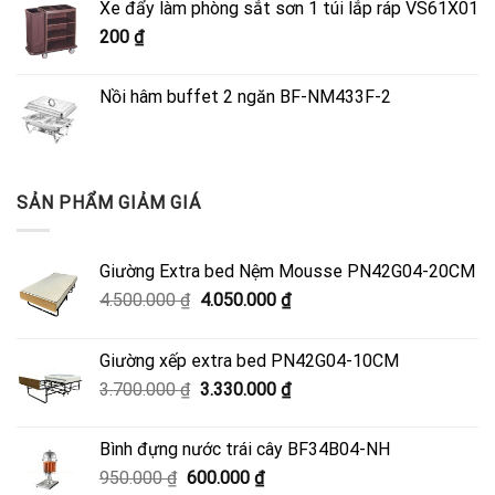
Xe đẩy làm phòng sắt sơn 1 túi lắp ráp VS61X01
4.500.000 ₫.
là:
200
₫
4.050.000 ₫.
Nồi hâm buffet 2 ngăn BF-NM433F-2
SẢN PHẨM GIẢM GIÁ
Giường Extra bed Nệm Mousse PN42G04-20CM
Giá
Giá
4.500.000
₫
4.050.000
₫
gốc
hiện
là:
tại
Giường xếp extra bed PN42G04-10CM
4.500.000 ₫.
là:
Giá
Giá
3.700.000
₫
3.330.000
₫
4.050.000 ₫.
gốc
hiện
là:
tại
Bình đựng nước trái cây BF34B04-NH
3.700.000 ₫.
là:
Giá
Giá
950.000
₫
600.000
₫
3.330.000 ₫.