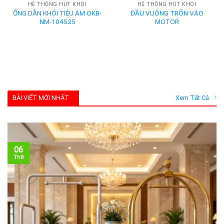
HỆ THỐNG HÚT KHÓI
HỆ THỐNG HÚT KHÓI
ỐNG DẪN KHÓI TIÊU ÂM OKB-
ĐẦU VUÔNG TRÕN VÀO
NM-104525
MOTOR
BÀI VIẾT MỚI NHẤT
Xem Tất Cả
06
Th8