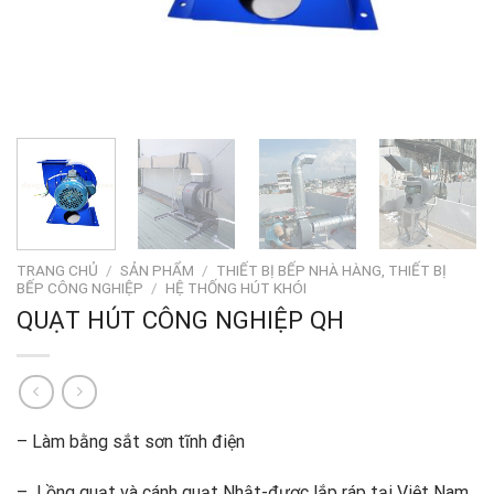
TRANG CHỦ
/
SẢN PHẨM
/
THIẾT BỊ BẾP NHÀ HÀNG, THIẾT BỊ
BẾP CÔNG NGHIỆP
/
HỆ THỐNG HÚT KHÓI
QUẠT HÚT CÔNG NGHIỆP QH
– Làm bằng sắt sơn tĩnh điện
– Lồng quạt và cánh quạt Nhật-được lắp ráp tại Việt Nam