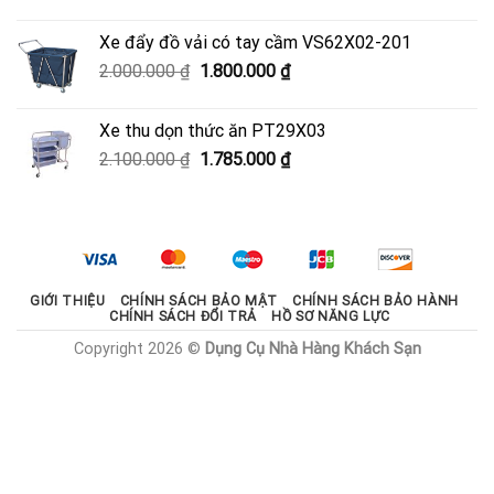
gốc
hiện
là:
tại
Xe đẩy đồ vải có tay cầm VS62X02-201
950.000 ₫.
là:
Giá
Giá
2.000.000
₫
1.800.000
₫
600.000 ₫.
gốc
hiện
là:
tại
Xe thu dọn thức ăn PT29X03
2.000.000 ₫.
là:
Giá
Giá
2.100.000
₫
1.785.000
₫
1.800.000 ₫.
gốc
hiện
là:
tại
2.100.000 ₫.
là:
1.785.000 ₫.
GIỚI THIỆU
CHÍNH SÁCH BẢO MẬT
CHÍNH SÁCH BẢO HÀNH
CHÍNH SÁCH ĐỔI TRẢ
HỒ SƠ NĂNG LỰC
Copyright 2026 ©
Dụng Cụ Nhà Hàng Khách Sạn