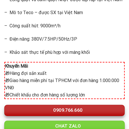
– Mô tơ Teco – được SX tại Việt Nam
– Công suất hút: 9000m³/h
– Điện năng: 380V/7.5HP/50Hz/3P
– Khảo sát thực tế phù hợp với máng khối
Khuyến Mãi
🎁Hàng đợi sản xuất
🎁Giao hàng miễn phí tại TPHCM với đơn hàng 1.000.000
VNĐ
🎁Chiết khấu cho đơn hàng số lượng lớn
0909.766.660
CHAT ZALO