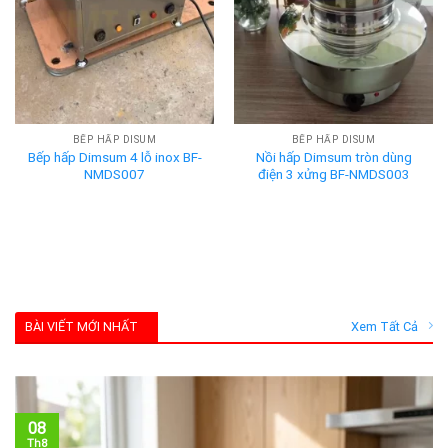
BẾP HẤP DISUM
BẾP HẤP DISUM
Bếp hấp Dimsum 4 lỗ inox BF-
Nồi hấp Dimsum tròn dùng
NMDS007
điện 3 xửng BF-NMDS003
BÀI VIẾT MỚI NHẤT
Xem Tất Cả
08
Th8