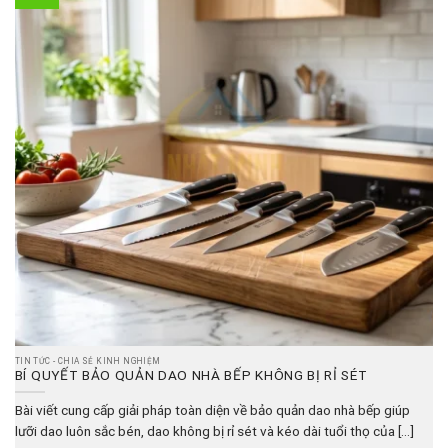
TIN TỨC - CHIA SẺ KINH NGHIỆM
BÍ QUYẾT BẢO QUẢN DAO NHÀ BẾP KHÔNG BỊ RỈ SÉT
Bài viết cung cấp giải pháp toàn diện về bảo quản dao nhà bếp giúp
lưỡi dao luôn sắc bén, dao không bị rỉ sét và kéo dài tuổi thọ của [...]