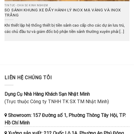
TIN TỨC - CHIA SẺ KINH NGHIỆM
SO SÁNH KHUNG XE ĐẨY HÀNH LÝ INOX MẠ VÀNG VÀ INOX
TRẮNG
Khi thiết lập hệ thống thiết bị tiền sảnh cao cấp cho các dự án lưu trú,
các chủ đầu tư và giám đốc bộ phận tiền sảnh thường xuyên phải [...]
LIÊN HỆ CHÚNG TÔI
Dụng Cụ Nhà Hàng Khách Sạn Nhật Minh
(Trực thuộc Công ty TNHH TK SX TM Nhật Minh)
Showroom: 157 Đường số 1, Phường Thông Tây Hội, TP.
Hồ Chí Minh
Xưởng sản xuất: 212 Quốc Lộ 1A, Phường An Phú Đông,