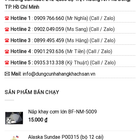
TP. Hồ Chí Minh
Hotline 1
:
0909.766.660
(Mr Nghĩa) (Call / Zalo)
Hotline 2
:
0902.049.059
(Ms Sang) (Call / Zalo)
Hotline 3
:
0899.495.459
(Ms Hằng) (Call / Zalo)
Hotline 4
:
0901.293.636
(Mr Tiền) (Call / Zalo)
Hotline 5 :
0935.313.338
(Kỹ Thuật) (Call / Zalo)
Mail:
info@dungcunhahangkhachsan.vn
SẢN PHẨM BÁN CHẠY
Nắp khay cơm lớn BF-NM-5009
15.000
₫
Alaska Sundae P00315 (bộ 12 cái)