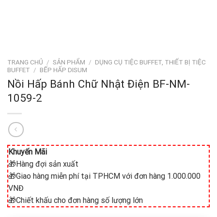
TRANG CHỦ
/
SẢN PHẨM
/
DỤNG CỤ TIỆC BUFFET, THIẾT BỊ TIỆC
BUFFET
/
BẾP HẤP DISUM
Nồi Hấp Bánh Chữ Nhật Điện BF-NM-
1059-2
Khuyến Mãi
🎁Hàng đợi sản xuất
🎁Giao hàng miễn phí tại TPHCM với đơn hàng 1.000.000
VNĐ
🎁Chiết khấu cho đơn hàng số lượng lớn