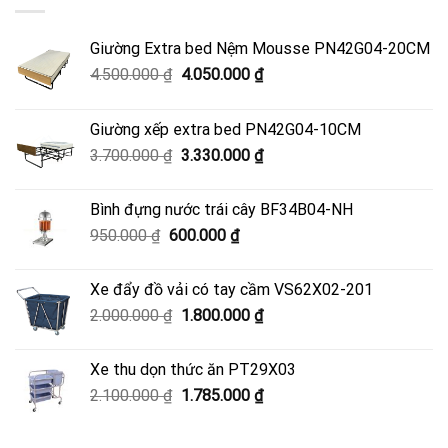
Giường Extra bed Nệm Mousse PN42G04-20CM
Giá
Giá
4.500.000
₫
4.050.000
₫
gốc
hiện
là:
tại
Giường xếp extra bed PN42G04-10CM
4.500.000 ₫.
là:
Giá
Giá
3.700.000
₫
3.330.000
₫
4.050.000 ₫.
gốc
hiện
là:
tại
Bình đựng nước trái cây BF34B04-NH
3.700.000 ₫.
là:
Giá
Giá
950.000
₫
600.000
₫
3.330.000 ₫.
gốc
hiện
là:
tại
Xe đẩy đồ vải có tay cầm VS62X02-201
950.000 ₫.
là:
Giá
Giá
2.000.000
₫
1.800.000
₫
600.000 ₫.
gốc
hiện
là:
tại
Xe thu dọn thức ăn PT29X03
2.000.000 ₫.
là:
Giá
Giá
2.100.000
₫
1.785.000
₫
1.800.000 ₫.
gốc
hiện
là:
tại