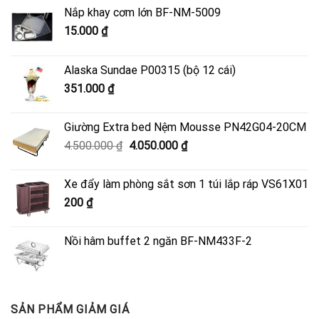
Nắp khay cơm lớn BF-NM-5009
15.000
₫
Alaska Sundae P00315 (bộ 12 cái)
351.000
₫
Giường Extra bed Nệm Mousse PN42G04-20CM
Giá
Giá
4.500.000
₫
4.050.000
₫
gốc
hiện
là:
tại
Xe đẩy làm phòng sắt sơn 1 túi lắp ráp VS61X01
4.500.000 ₫.
là:
200
₫
4.050.000 ₫.
Nồi hâm buffet 2 ngăn BF-NM433F-2
SẢN PHẨM GIẢM GIÁ