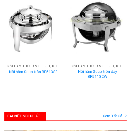
NỒI HÂM THỨC ĂN BUFFET, KHAY HÂM NÓNG BUFFET
NỒI HÂM THỨC ĂN BUFFET, KHAY HÂM NÓNG BUFFET
Nồi hâm Soup tròn dày
Nồi hâm Soup tròn BF51383
BF51182W
BÀI VIẾT MỚI NHẤT
Xem Tất Cả