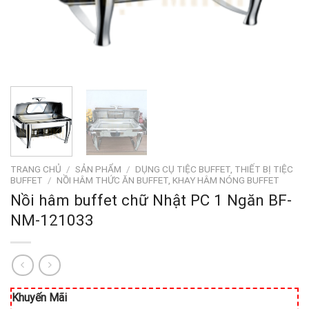
TRANG CHỦ
/
SẢN PHẨM
/
DỤNG CỤ TIỆC BUFFET, THIẾT BỊ TIỆC
BUFFET
/
NỒI HÂM THỨC ĂN BUFFET, KHAY HÂM NÓNG BUFFET
Nồi hâm buffet chữ Nhật PC 1 Ngăn BF-
NM-121033
Khuyến Mãi