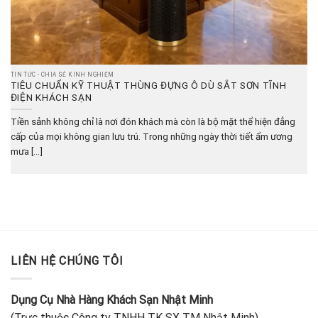
TIN TỨC - CHIA SẺ KINH NGHIỆM
TIÊU CHUẨN KỸ THUẬT THÙNG ĐỰNG Ô DÙ SẮT SƠN TĨNH
ĐIỆN KHÁCH SẠN
Tiền sảnh không chỉ là nơi đón khách mà còn là bộ mặt thể hiện đẳng
cấp của mọi không gian lưu trú. Trong những ngày thời tiết ẩm ương
mưa [...]
LIÊN HỆ CHÚNG TÔI
Dụng Cụ Nhà Hàng Khách Sạn Nhật Minh
(Trực thuộc Công ty TNHH TK SX TM Nhật Minh)