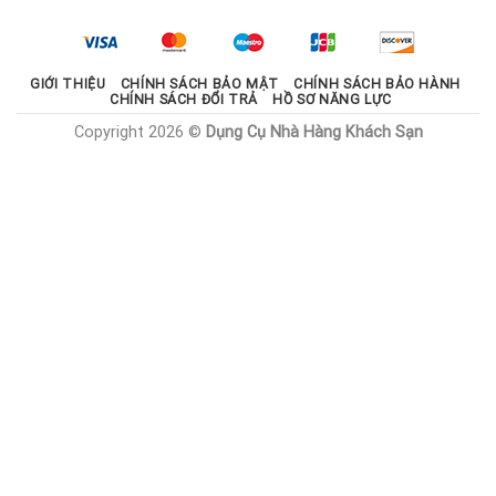
2.100.000 ₫.
là:
1.785.000 ₫.
GIỚI THIỆU
CHÍNH SÁCH BẢO MẬT
CHÍNH SÁCH BẢO HÀNH
CHÍNH SÁCH ĐỔI TRẢ
HỒ SƠ NĂNG LỰC
Copyright 2026 ©
Dụng Cụ Nhà Hàng Khách Sạn