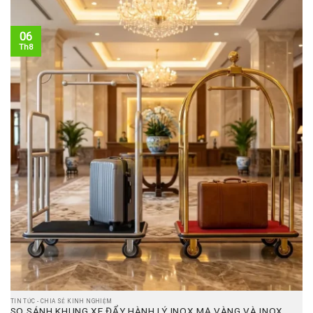
06
Th8
TIN TỨC - CHIA SẺ KINH NGHIỆM
SO SÁNH KHUNG XE ĐẨY HÀNH LÝ INOX MẠ VÀNG VÀ INOX