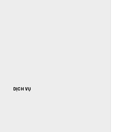
DỊCH VỤ