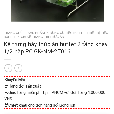
TRANG CHỦ
/
SẢN PHẨM
/
DỤNG CỤ TIỆC BUFFET, THIẾT BỊ TIỆC
BUFFET
/
GIÁ KỆ TRANG TRÍ THỨC ĂN
Kệ trưng bày thức ăn buffet 2 tầng khay
1/2 nắp PC GK-NM-2T016
Khuyến Mãi
🎁Hàng đợi sản xuất
🎁Giao hàng miễn phí tại TPHCM với đơn hàng 1.000.000
VNĐ
🎁Chiết khấu cho đơn hàng số lượng lớn