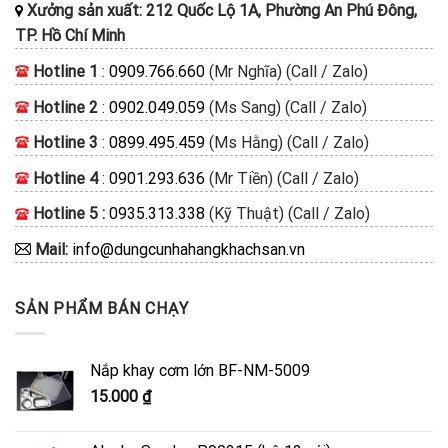
Xưởng sản xuất: 212 Quốc Lộ 1A, Phường An Phú Đông,
TP. Hồ Chí Minh
Hotline 1
:
0909.766.660
(Mr Nghĩa) (Call / Zalo)
Hotline 2
:
0902.049.059
(Ms Sang) (Call / Zalo)
Hotline 3
:
0899.495.459
(Ms Hằng) (Call / Zalo)
Hotline 4
:
0901.293.636
(Mr Tiền) (Call / Zalo)
Hotline 5 :
0935.313.338
(Kỹ Thuật) (Call / Zalo)
Mail:
info@dungcunhahangkhachsan.vn
SẢN PHẨM BÁN CHẠY
Nắp khay cơm lớn BF-NM-5009
15.000
₫