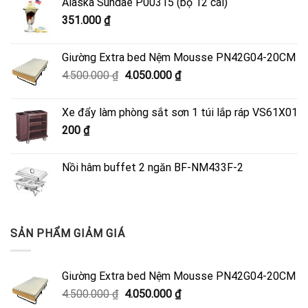
Alaska Sundae P00315 (bộ 12 cái)
351.000
₫
Giường Extra bed Nệm Mousse PN42G04-20CM
Giá
Giá
4.500.000
₫
4.050.000
₫
gốc
hiện
là:
tại
Xe đẩy làm phòng sắt sơn 1 túi lắp ráp VS61X01
4.500.000 ₫.
là:
200
₫
4.050.000 ₫.
Nồi hâm buffet 2 ngăn BF-NM433F-2
SẢN PHẨM GIẢM GIÁ
Giường Extra bed Nệm Mousse PN42G04-20CM
Giá
Giá
4.500.000
₫
4.050.000
₫
gốc
hiện