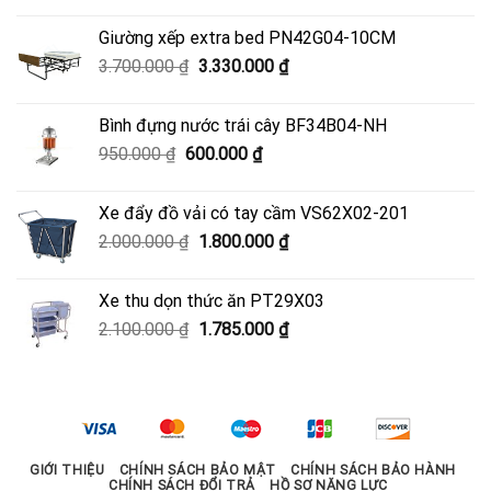
là:
tại
Giường xếp extra bed PN42G04-10CM
4.500.000 ₫.
là:
Giá
Giá
3.700.000
₫
3.330.000
₫
4.050.000 ₫.
gốc
hiện
là:
tại
Bình đựng nước trái cây BF34B04-NH
3.700.000 ₫.
là:
Giá
Giá
950.000
₫
600.000
₫
3.330.000 ₫.
gốc
hiện
là:
tại
Xe đẩy đồ vải có tay cầm VS62X02-201
950.000 ₫.
là:
Giá
Giá
2.000.000
₫
1.800.000
₫
600.000 ₫.
gốc
hiện
là:
tại
Xe thu dọn thức ăn PT29X03
2.000.000 ₫.
là:
Giá
Giá
2.100.000
₫
1.785.000
₫
1.800.000 ₫.
gốc
hiện
là:
tại
2.100.000 ₫.
là:
1.785.000 ₫.
GIỚI THIỆU
CHÍNH SÁCH BẢO MẬT
CHÍNH SÁCH BẢO HÀNH
CHÍNH SÁCH ĐỔI TRẢ
HỒ SƠ NĂNG LỰC