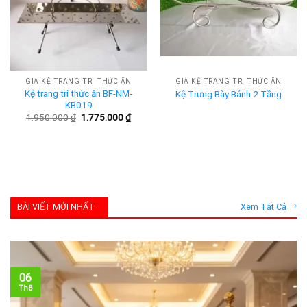
GIÁ KỆ TRANG TRÍ THỨC ĂN
GIÁ KỆ TRANG TRÍ THỨC ĂN
Kệ trang trí thức ăn BF-NM-
Kệ Trưng Bày Bánh 2 Tầng
KB019
Giá
Giá
1.950.000
₫
1.775.000
₫
gốc
hiện
là:
tại
1.950.000 ₫.
là:
1.775.000 ₫.
BÀI VIẾT MỚI NHẤT
Xem Tất Cả
06
Th8