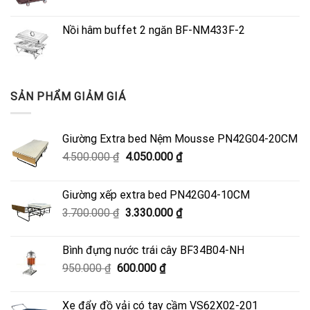
Nồi hâm buffet 2 ngăn BF-NM433F-2
SẢN PHẨM GIẢM GIÁ
Giường Extra bed Nệm Mousse PN42G04-20CM
Giá
Giá
4.500.000
₫
4.050.000
₫
gốc
hiện
là:
tại
Giường xếp extra bed PN42G04-10CM
4.500.000 ₫.
là:
Giá
Giá
3.700.000
₫
3.330.000
₫
4.050.000 ₫.
gốc
hiện
là:
tại
Bình đựng nước trái cây BF34B04-NH
3.700.000 ₫.
là:
Giá
Giá
950.000
₫
600.000
₫
3.330.000 ₫.
gốc
hiện
là:
tại
Xe đẩy đồ vải có tay cầm VS62X02-201