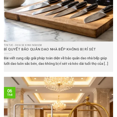
TIN TỨC - CHIA SẺ KINH NGHIỆM
BÍ QUYẾT BẢO QUẢN DAO NHÀ BẾP KHÔNG BỊ RỈ SÉT
Bài viết cung cấp giải pháp toàn diện về bảo quản dao nhà bếp giúp
lưỡi dao luôn sắc bén, dao không bị rỉ sét và kéo dài tuổi thọ của [...]
06
Th8