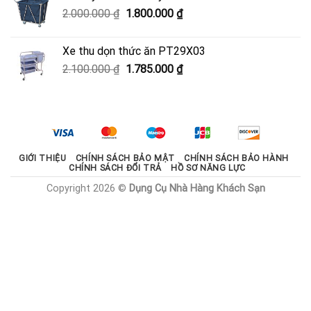
950.000 ₫.
là:
Giá
Giá
2.000.000
₫
1.800.000
₫
600.000 ₫.
gốc
hiện
là:
tại
Xe thu dọn thức ăn PT29X03
2.000.000 ₫.
là:
Giá
Giá
2.100.000
₫
1.785.000
₫
1.800.000 ₫.
gốc
hiện
là:
tại
2.100.000 ₫.
là:
1.785.000 ₫.
GIỚI THIỆU
CHÍNH SÁCH BẢO MẬT
CHÍNH SÁCH BẢO HÀNH
CHÍNH SÁCH ĐỔI TRẢ
HỒ SƠ NĂNG LỰC
Copyright 2026 ©
Dụng Cụ Nhà Hàng Khách Sạn