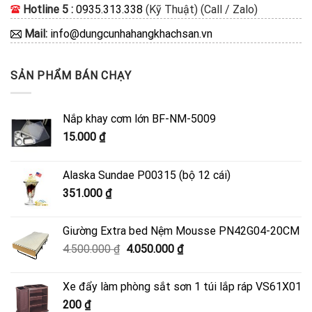
Hotline 5 :
0935.313.338
(Kỹ Thuật) (Call / Zalo)
Mail:
info@dungcunhahangkhachsan.vn
SẢN PHẨM BÁN CHẠY
Nắp khay cơm lớn BF-NM-5009
15.000
₫
Alaska Sundae P00315 (bộ 12 cái)
351.000
₫
Giường Extra bed Nệm Mousse PN42G04-20CM
Giá
Giá
4.500.000
₫
4.050.000
₫
gốc
hiện
là:
tại
Xe đẩy làm phòng sắt sơn 1 túi lắp ráp VS61X01
4.500.000 ₫.
là:
200
₫
4.050.000 ₫.