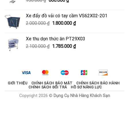
950.000
₫
600.000
₫
3.330.000 ₫.
gốc
hiện
là:
tại
Xe đẩy đồ vải có tay cầm VS62X02-201
950.000 ₫.
là:
Giá
Giá
2.000.000
₫
1.800.000
₫
600.000 ₫.
gốc
hiện
là:
tại
Xe thu dọn thức ăn PT29X03
2.000.000 ₫.
là:
Giá
Giá
2.100.000
₫
1.785.000
₫
1.800.000 ₫.
gốc
hiện
là:
tại
2.100.000 ₫.
là:
1.785.000 ₫.
GIỚI THIỆU
CHÍNH SÁCH BẢO MẬT
CHÍNH SÁCH BẢO HÀNH
CHÍNH SÁCH ĐỔI TRẢ
HỒ SƠ NĂNG LỰC
Copyright 2026 ©
Dụng Cụ Nhà Hàng Khách Sạn