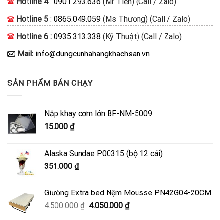
Hotline 4
:
0901.293.636
(Mr Tiền) (Call / Zalo)
Hotline 5
:
0865.049.059
(Ms Thương) (Call / Zalo)
Hotline 6 :
0935.313.338
(Kỹ Thuật) (Call / Zalo)
Mail:
info@dungcunhahangkhachsan.vn
SẢN PHẨM BÁN CHẠY
Nắp khay cơm lớn BF-NM-5009
15.000
₫
Alaska Sundae P00315 (bộ 12 cái)
351.000
₫
Giường Extra bed Nệm Mousse PN42G04-20CM
Giá
Giá
4.500.000
₫
4.050.000
₫
gốc
hiện