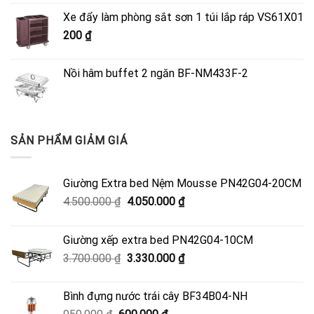
là:
tại
Xe đẩy làm phòng sắt sơn 1 túi lắp ráp VS61X01
4.500.000 ₫.
là:
200
₫
4.050.000 ₫.
Nồi hâm buffet 2 ngăn BF-NM433F-2
SẢN PHẨM GIẢM GIÁ
Giường Extra bed Nệm Mousse PN42G04-20CM
Giá
Giá
4.500.000
₫
4.050.000
₫
gốc
hiện
là:
tại
Giường xếp extra bed PN42G04-10CM
4.500.000 ₫.
là:
Giá
Giá
3.700.000
₫
3.330.000
₫
4.050.000 ₫.
gốc
hiện
là:
tại
Bình đựng nước trái cây BF34B04-NH
3.700.000 ₫.
là:
Giá
Giá