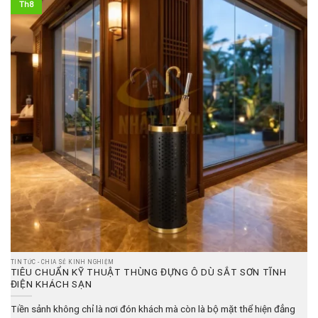
Th8
TIN TỨC - CHIA SẺ KINH NGHIỆM
TIÊU CHUẨN KỸ THUẬT THÙNG ĐỰNG Ô DÙ SẮT SƠN TĨNH
ĐIỆN KHÁCH SẠN
Tiền sảnh không chỉ là nơi đón khách mà còn là bộ mặt thể hiện đẳng