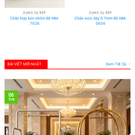
DỤNG CỤ BẾP
DỤNG CỤ BẾP
Chảo hợp kim nhôm BE-NM-
Chảo inox dày 0.7mm BE-NM-
7026
0636
BÀI VIẾT MỚI NHẤT
Xem Tất Cả
06
Th8