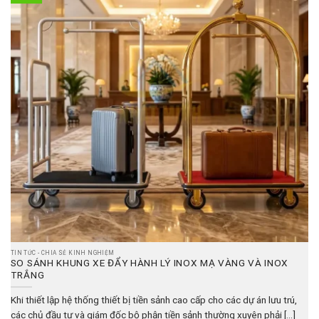
TIN TỨC - CHIA SẺ KINH NGHIỆM
SO SÁNH KHUNG XE ĐẨY HÀNH LÝ INOX MẠ VÀNG VÀ INOX
TRẮNG
Khi thiết lập hệ thống thiết bị tiền sảnh cao cấp cho các dự án lưu trú,
các chủ đầu tư và giám đốc bộ phận tiền sảnh thường xuyên phải [...]