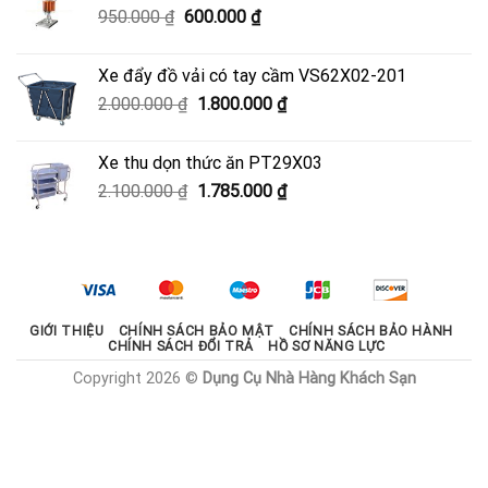
Giá
Giá
950.000
₫
600.000
₫
3.330.000 ₫.
gốc
hiện
là:
tại
Xe đẩy đồ vải có tay cầm VS62X02-201
950.000 ₫.
là:
Giá
Giá
2.000.000
₫
1.800.000
₫
600.000 ₫.
gốc
hiện
là:
tại
Xe thu dọn thức ăn PT29X03
2.000.000 ₫.
là:
Giá
Giá
2.100.000
₫
1.785.000
₫
1.800.000 ₫.
gốc
hiện
là:
tại
2.100.000 ₫.
là:
1.785.000 ₫.
GIỚI THIỆU
CHÍNH SÁCH BẢO MẬT
CHÍNH SÁCH BẢO HÀNH
CHÍNH SÁCH ĐỔI TRẢ
HỒ SƠ NĂNG LỰC
Copyright 2026 ©
Dụng Cụ Nhà Hàng Khách Sạn