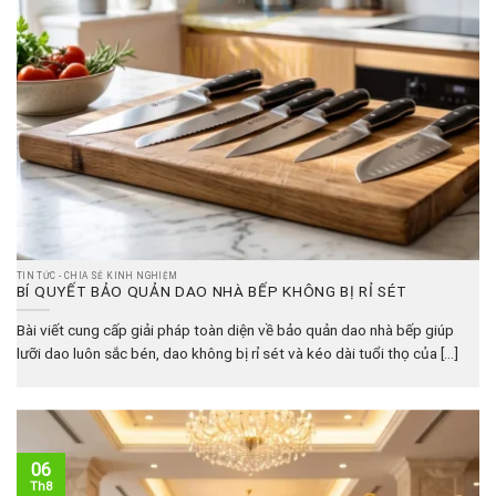
TIN TỨC - CHIA SẺ KINH NGHIỆM
BÍ QUYẾT BẢO QUẢN DAO NHÀ BẾP KHÔNG BỊ RỈ SÉT
Bài viết cung cấp giải pháp toàn diện về bảo quản dao nhà bếp giúp
lưỡi dao luôn sắc bén, dao không bị rỉ sét và kéo dài tuổi thọ của [...]
06
Th8