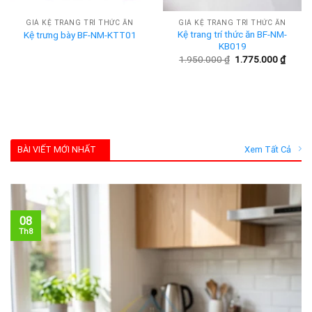
GIÁ KỆ TRANG TRÍ THỨC ĂN
GIÁ KỆ TRANG TRÍ THỨC ĂN
Kệ trang trí thức ăn BF-NM-
Kệ trưng bày BF-NM-KTT01
KB019
Giá
Giá
1.950.000
₫
1.775.000
₫
gốc
hiện
là:
tại
1.950.000 ₫.
là:
1.775.
BÀI VIẾT MỚI NHẤT
Xem Tất Cả
08
Th8