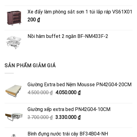
gốc
hiện
là:
tại
Xe đẩy làm phòng sắt sơn 1 túi lắp ráp VS61X01
4.500.000 ₫.
là:
200
₫
4.050.000 ₫.
Nồi hâm buffet 2 ngăn BF-NM433F-2
SẢN PHẨM GIẢM GIÁ
Giường Extra bed Nệm Mousse PN42G04-20CM
Giá
Giá
4.500.000
₫
4.050.000
₫
gốc
hiện
là:
tại
Giường xếp extra bed PN42G04-10CM
4.500.000 ₫.
là:
Giá
Giá
3.700.000
₫
3.330.000
₫
4.050.000 ₫.
gốc
hiện
là:
tại
Bình đựng nước trái cây BF34B04-NH
3.700.000 ₫.
là: