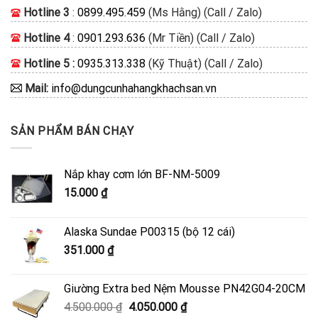
Hotline 3
:
0899.495.459
(Ms Hằng) (Call / Zalo)
Hotline 4
:
0901.293.636
(Mr Tiền) (Call / Zalo)
Hotline 5 :
0935.313.338
(Kỹ Thuật) (Call / Zalo)
Mail:
info@dungcunhahangkhachsan.vn
SẢN PHẨM BÁN CHẠY
Nắp khay cơm lớn BF-NM-5009
15.000
₫
Alaska Sundae P00315 (bộ 12 cái)
351.000
₫
Giường Extra bed Nệm Mousse PN42G04-20CM
Giá
Giá
4.500.000
₫
4.050.000
₫