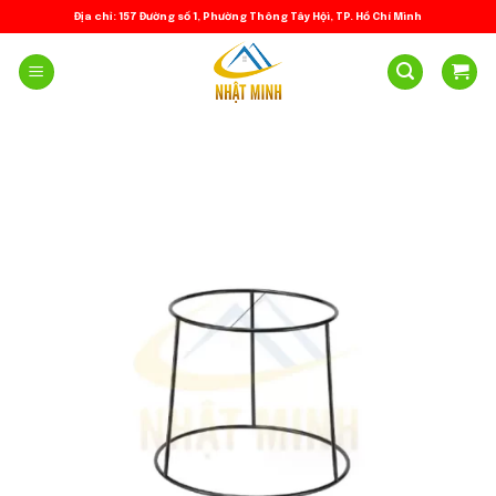
Skip
Địa chỉ: 157 Đường số 1, Phường Thông Tây Hội, TP. Hồ Chí Minh
to
content