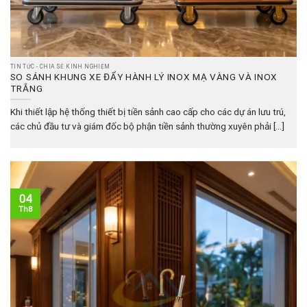
TIN TỨC - CHIA SẺ KINH NGHIỆM
SO SÁNH KHUNG XE ĐẨY HÀNH LÝ INOX MẠ VÀNG VÀ INOX
TRẮNG
Khi thiết lập hệ thống thiết bị tiền sảnh cao cấp cho các dự án lưu trú,
các chủ đầu tư và giám đốc bộ phận tiền sảnh thường xuyên phải [...]
04
Th8