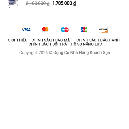
Giá
Giá
2.100.000
₫
1.785.000
₫
1.800.000 ₫.
gốc
hiện
là:
tại
2.100.000 ₫.
là:
1.785.000 ₫.
GIỚI THIỆU
CHÍNH SÁCH BẢO MẬT
CHÍNH SÁCH BẢO HÀNH
CHÍNH SÁCH ĐỔI TRẢ
HỒ SƠ NĂNG LỰC
Copyright 2026 ©
Dụng Cụ Nhà Hàng Khách Sạn