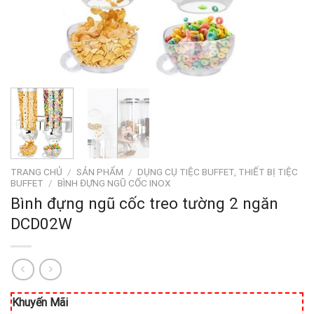
TRANG CHỦ
/
SẢN PHẨM
/
DỤNG CỤ TIỆC BUFFET, THIẾT BỊ TIỆC
BUFFET
/
BÌNH ĐỰNG NGŨ CỐC INOX
Bình đựng ngũ cốc treo tường 2 ngăn
DCD02W
Khuyến Mãi