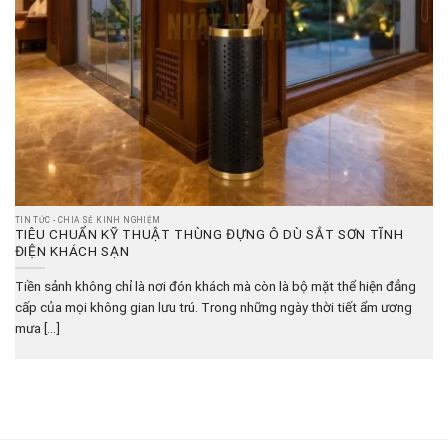
TIN TỨC - CHIA SẺ KINH NGHIỆM
TIÊU CHUẨN KỸ THUẬT THÙNG ĐỰNG Ô DÙ SẮT SƠN TĨNH
ĐIỆN KHÁCH SẠN
Tiền sảnh không chỉ là nơi đón khách mà còn là bộ mặt thể hiện đẳng
cấp của mọi không gian lưu trú. Trong những ngày thời tiết ẩm ương
mưa [...]