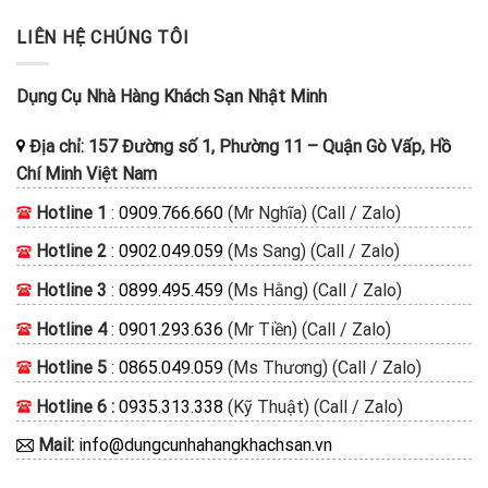
LIÊN HỆ CHÚNG TÔI
Dụng Cụ Nhà Hàng Khách Sạn Nhật Minh
Địa chỉ:
157 Đường số 1, Phường 11
–
Quận Gò Vấp, Hồ
Chí Minh
Việt Nam
Hotline 1
:
0909.766.660
(Mr Nghĩa) (Call / Zalo)
Hotline 2
:
0902.049.059
(Ms Sang) (Call / Zalo)
Hotline 3
:
0899.495.459
(Ms Hằng) (Call / Zalo)
Hotline 4
:
0901.293.636
(Mr Tiền) (Call / Zalo)
Hotline 5
:
0865.049.059
(Ms Thương) (Call / Zalo)
Hotline 6 :
0935.313.338
(Kỹ Thuật) (Call / Zalo)
Mail:
info@dungcunhahangkhachsan.vn