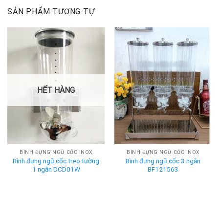
SẢN PHẨM TƯƠNG TỰ
HẾT HÀNG
BÌNH ĐỰNG NGŨ CỐC INOX
BÌNH ĐỰNG NGŨ CỐC INOX
Bình đựng ngũ cốc treo tường
Bình đựng ngũ cốc 3 ngăn
1 ngăn DCD01W
BF121563