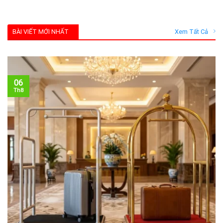
BÀI VIẾT MỚI NHẤT
Xem Tất Cả
06
Th8