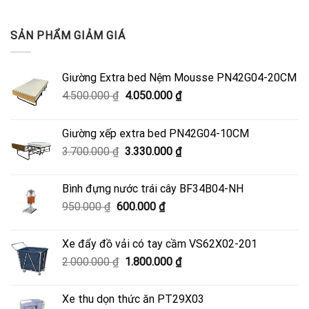
SẢN PHẨM GIẢM GIÁ
Giường Extra bed Nệm Mousse PN42G04-20CM
Giá
Giá
4.500.000
₫
4.050.000
₫
gốc
hiện
là:
tại
Giường xếp extra bed PN42G04-10CM
4.500.000 ₫.
là:
Giá
Giá
3.700.000
₫
3.330.000
₫
4.050.000 ₫.
gốc
hiện
là:
tại
Bình đựng nước trái cây BF34B04-NH
3.700.000 ₫.
là:
Giá
Giá
950.000
₫
600.000
₫
3.330.000 ₫.
gốc
hiện
là:
tại
Xe đẩy đồ vải có tay cầm VS62X02-201
950.000 ₫.
là:
Giá
Giá
2.000.000
₫
1.800.000
₫
600.000 ₫.
gốc
hiện
là:
tại
Xe thu dọn thức ăn PT29X03
2.000.000 ₫.
là: