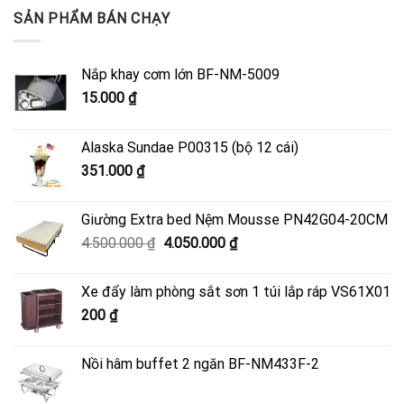
SẢN PHẨM BÁN CHẠY
Nắp khay cơm lớn BF-NM-5009
15.000
₫
Alaska Sundae P00315 (bộ 12 cái)
351.000
₫
Giường Extra bed Nệm Mousse PN42G04-20CM
Giá
Giá
4.500.000
₫
4.050.000
₫
gốc
hiện
là:
tại
Xe đẩy làm phòng sắt sơn 1 túi lắp ráp VS61X01
4.500.000 ₫.
là:
200
₫
4.050.000 ₫.
Nồi hâm buffet 2 ngăn BF-NM433F-2