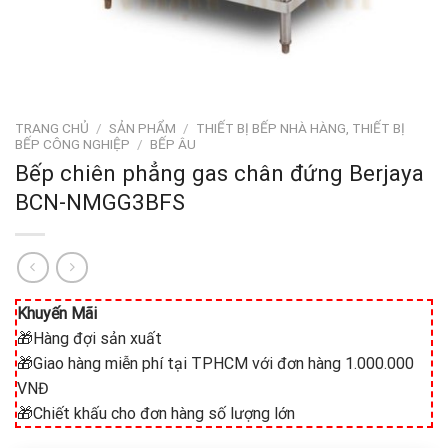
TRANG CHỦ
/
SẢN PHẨM
/
THIẾT BỊ BẾP NHÀ HÀNG, THIẾT BỊ
BẾP CÔNG NGHIỆP
/
BẾP ÂU
Bếp chiên phẳng gas chân đứng Berjaya
BCN-NMGG3BFS
Khuyến Mãi
🎁Hàng đợi sản xuất
🎁Giao hàng miễn phí tại TPHCM với đơn hàng 1.000.000
VNĐ
🎁Chiết khấu cho đơn hàng số lượng lớn