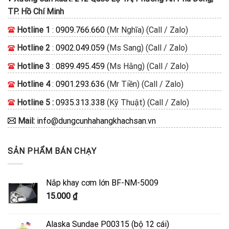
TP. Hồ Chí Minh
Hotline 1
:
0909.766.660
(Mr Nghĩa) (Call / Zalo)
Hotline 2
:
0902.049.059
(Ms Sang) (Call / Zalo)
Hotline 3
:
0899.495.459
(Ms Hằng) (Call / Zalo)
Hotline 4
:
0901.293.636
(Mr Tiền) (Call / Zalo)
Hotline 5 :
0935.313.338
(Kỹ Thuật) (Call / Zalo)
Mail:
info@dungcunhahangkhachsan.vn
SẢN PHẨM BÁN CHẠY
Nắp khay cơm lớn BF-NM-5009
15.000
₫
Alaska Sundae P00315 (bộ 12 cái)