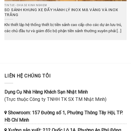
TIN TỨC - CHIA SẺ KINH NGHIỆM
SO SÁNH KHUNG XE ĐẨY HÀNH LÝ INOX MẠ VÀNG VÀ INOX
TRẮNG
Khi thiết lập hệ thống thiết bị tiền sảnh cao cấp cho các dự án lưu trú,
các chủ đầu tư và giám đốc bộ phận tiền sảnh thường xuyên phải [...]
LIÊN HỆ CHÚNG TÔI
Dụng Cụ Nhà Hàng Khách Sạn Nhật Minh
(Trực thuộc Công ty TNHH TK SX TM Nhật Minh)
Showroom: 157 Đường số 1, Phường Thông Tây Hội, TP.
Hồ Chí Minh
Xưởng sản xuất: 212 Quốc Lộ 1A, Phường An Phú Đông,