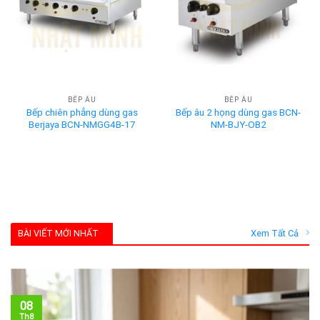
BẾP ÂU
BẾP ÂU
Bếp chiên phẳng dùng gas
Bếp âu 2 họng dùng gas BCN-
Berjaya BCN-NMGG4B-17
NM-BJY-OB2
BÀI VIẾT MỚI NHẤT
Xem Tất Cả
08
Th8