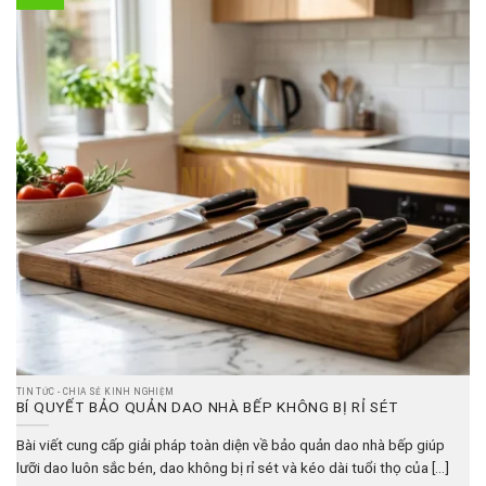
TIN TỨC - CHIA SẺ KINH NGHIỆM
BÍ QUYẾT BẢO QUẢN DAO NHÀ BẾP KHÔNG BỊ RỈ SÉT
Bài viết cung cấp giải pháp toàn diện về bảo quản dao nhà bếp giúp
lưỡi dao luôn sắc bén, dao không bị rỉ sét và kéo dài tuổi thọ của [...]