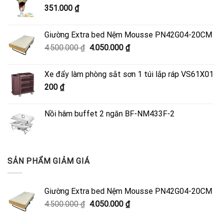
351.000
₫
Giường Extra bed Nệm Mousse PN42G04-20CM
Giá
Giá
4.500.000
₫
4.050.000
₫
gốc
hiện
là:
tại
Xe đẩy làm phòng sắt sơn 1 túi lắp ráp VS61X01
4.500.000 ₫.
là:
200
₫
4.050.000 ₫.
Nồi hâm buffet 2 ngăn BF-NM433F-2
SẢN PHẨM GIẢM GIÁ
Giường Extra bed Nệm Mousse PN42G04-20CM
Giá
Giá
4.500.000
₫
4.050.000
₫
gốc
hiện