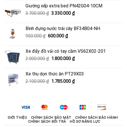
là:
tại
Giường xếp extra bed PN42G04-10CM
4.500.000 ₫.
là:
Giá
Giá
3.700.000
₫
3.330.000
₫
4.050.000 ₫.
gốc
hiện
là:
tại
Bình đựng nước trái cây BF34B04-NH
3.700.000 ₫.
là:
Giá
Giá
950.000
₫
600.000
₫
3.330.000 ₫.
gốc
hiện
là:
tại
Xe đẩy đồ vải có tay cầm VS62X02-201
950.000 ₫.
là:
Giá
Giá
2.000.000
₫
1.800.000
₫
600.000 ₫.
gốc
hiện
là:
tại
Xe thu dọn thức ăn PT29X03
2.000.000 ₫.
là:
Giá
Giá
2.100.000
₫
1.785.000
₫
1.800.000 ₫.
gốc
hiện
là:
tại
2.100.000 ₫.
là:
1.785.000 ₫.
GIỚI THIỆU
CHÍNH SÁCH BẢO MẬT
CHÍNH SÁCH BẢO HÀNH
CHÍNH SÁCH ĐỔI TRẢ
HỒ SƠ NĂNG LỰC