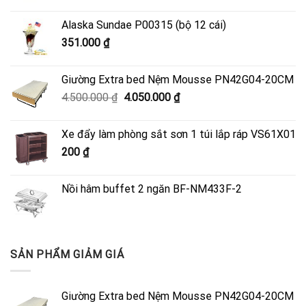
Alaska Sundae P00315 (bộ 12 cái)
351.000
₫
Giường Extra bed Nệm Mousse PN42G04-20CM
Giá
Giá
4.500.000
₫
4.050.000
₫
gốc
hiện
là:
tại
Xe đẩy làm phòng sắt sơn 1 túi lắp ráp VS61X01
4.500.000 ₫.
là:
200
₫
4.050.000 ₫.
Nồi hâm buffet 2 ngăn BF-NM433F-2
SẢN PHẨM GIẢM GIÁ
Giường Extra bed Nệm Mousse PN42G04-20CM