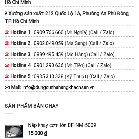
Hồ Chí Minh
Xưởng sản xuất: 212 Quốc Lộ 1A, Phường An Phú Đông,
TP. Hồ Chí Minh
Hotline 1
:
0909.766.660
(Mr Nghĩa) (Call / Zalo)
Hotline 2
:
0902.049.059
(Ms Sang) (Call / Zalo)
Hotline 3
:
0899.495.459
(Ms Hằng) (Call / Zalo)
Hotline 4
:
0901.293.636
(Mr Tiền) (Call / Zalo)
Hotline 5 :
0935.313.338
(Kỹ Thuật) (Call / Zalo)
Mail:
info@dungcunhahangkhachsan.vn
SẢN PHẨM BÁN CHẠY
Nắp khay cơm lớn BF-NM-5009
15.000
₫