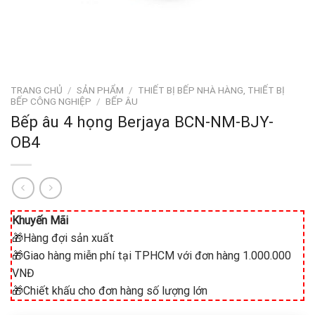
TRANG CHỦ
/
SẢN PHẨM
/
THIẾT BỊ BẾP NHÀ HÀNG, THIẾT BỊ
BẾP CÔNG NGHIỆP
/
BẾP ÂU
Bếp âu 4 họng Berjaya BCN-NM-BJY-
OB4
Khuyến Mãi
🎁Hàng đợi sản xuất
🎁Giao hàng miễn phí tại TPHCM với đơn hàng 1.000.000
VNĐ
🎁Chiết khấu cho đơn hàng số lượng lớn