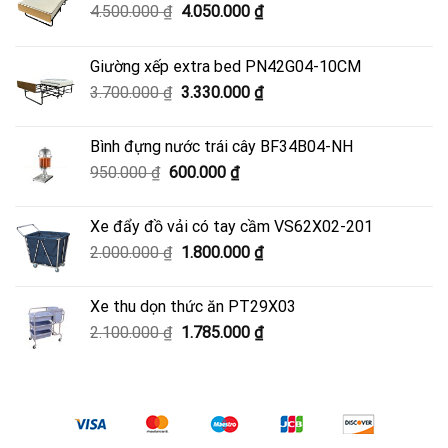
Giá
Giá
4.500.000
₫
4.050.000
₫
gốc
hiện
là:
tại
Giường xếp extra bed PN42G04-10CM
4.500.000 ₫.
là:
Giá
Giá
3.700.000
₫
3.330.000
₫
4.050.000 ₫.
gốc
hiện
là:
tại
Bình đựng nước trái cây BF34B04-NH
3.700.000 ₫.
là:
Giá
Giá
950.000
₫
600.000
₫
3.330.000 ₫.
gốc
hiện
là:
tại
Xe đẩy đồ vải có tay cầm VS62X02-201
950.000 ₫.
là:
Giá
Giá
2.000.000
₫
1.800.000
₫
600.000 ₫.
gốc
hiện
là:
tại
Xe thu dọn thức ăn PT29X03
2.000.000 ₫.
là:
Giá
Giá
2.100.000
₫
1.785.000
₫
1.800.000 ₫.
gốc
hiện
là:
tại
2.100.000 ₫.
là:
1.785.000 ₫.