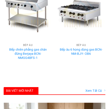
BẾP ÂU
BẾP ÂU
Bếp chiên phẳng gas chân
Bếp âu 6 họng dùng gas BCN-
đứng Berjaya BCN-
NM-BJY- OB6
NMGG4BFS-1
BÀI VIẾT MỚI NHẤT
Xem Tất Cả