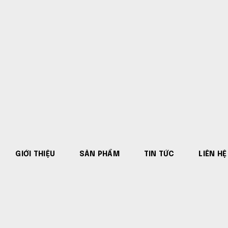
GIỚI THIỆU
SẢN PHẨM
TIN TỨC
LIÊN HỆ