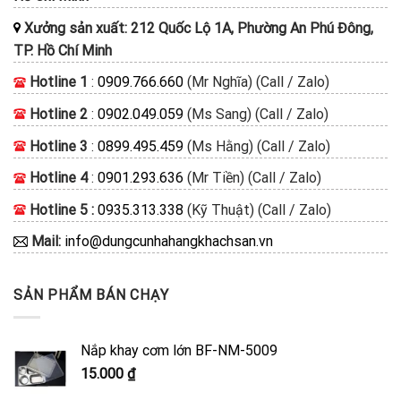
Xưởng sản xuất: 212 Quốc Lộ 1A, Phường An Phú Đông,
TP. Hồ Chí Minh
Hotline 1
:
0909.766.660
(Mr Nghĩa) (Call / Zalo)
Hotline 2
:
0902.049.059
(Ms Sang) (Call / Zalo)
Hotline 3
:
0899.495.459
(Ms Hằng) (Call / Zalo)
Hotline 4
:
0901.293.636
(Mr Tiền) (Call / Zalo)
Hotline 5 :
0935.313.338
(Kỹ Thuật) (Call / Zalo)
Mail:
info@dungcunhahangkhachsan.vn
SẢN PHẨM BÁN CHẠY
Nắp khay cơm lớn BF-NM-5009
15.000
₫