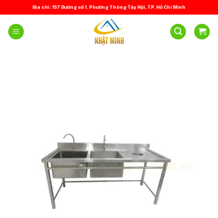
Skip
Địa chỉ: 157 Đường số 1, Phường Thông Tây Hội, TP. Hồ Chí Minh
to
content