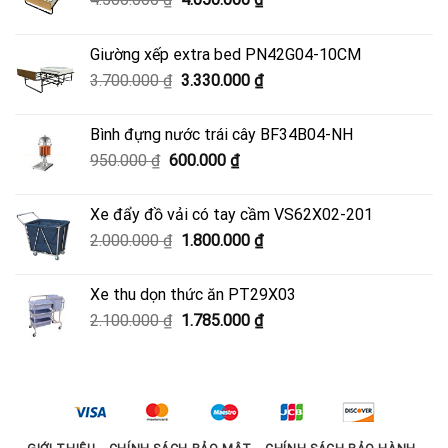
gốc
hiện
là:
tại
Giường xếp extra bed PN42G04-10CM
4.500.000 ₫.
là:
Giá
Giá
3.700.000
₫
3.330.000
₫
4.050.000 ₫.
gốc
hiện
là:
tại
Bình đựng nước trái cây BF34B04-NH
3.700.000 ₫.
là:
Giá
Giá
950.000
₫
600.000
₫
3.330.000 ₫.
gốc
hiện
là:
tại
Xe đẩy đồ vải có tay cầm VS62X02-201
950.000 ₫.
là:
Giá
Giá
2.000.000
₫
1.800.000
₫
600.000 ₫.
gốc
hiện
là:
tại
Xe thu dọn thức ăn PT29X03
2.000.000 ₫.
là:
Giá
Giá
2.100.000
₫
1.785.000
₫
1.800.000 ₫.
gốc
hiện
là:
tại
2.100.000 ₫.
là:
1.785.000 ₫.