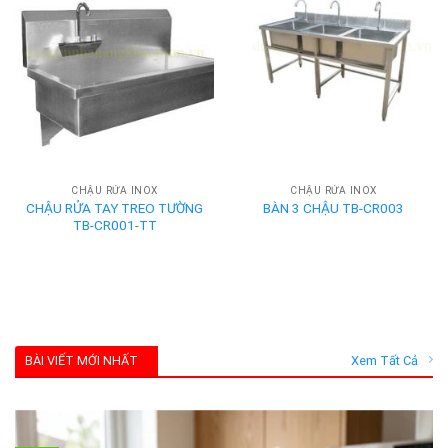
CHẬU RỬA INOX
CHẬU RỬA INOX
CHẬU RỬA TAY TREO TƯỜNG
BÀN 3 CHẬU TB-CR003
TB-CR001-TT
BÀI VIẾT MỚI NHẤT
Xem Tất Cả