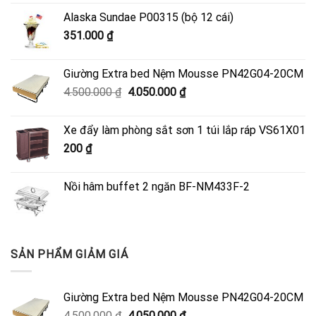
Alaska Sundae P00315 (bộ 12 cái)
351.000
₫
Giường Extra bed Nệm Mousse PN42G04-20CM
Giá
Giá
4.500.000
₫
4.050.000
₫
gốc
hiện
là:
tại
Xe đẩy làm phòng sắt sơn 1 túi lắp ráp VS61X01
4.500.000 ₫.
là:
200
₫
4.050.000 ₫.
Nồi hâm buffet 2 ngăn BF-NM433F-2
SẢN PHẨM GIẢM GIÁ
Giường Extra bed Nệm Mousse PN42G04-20CM
Giá
Giá
4.500.000
₫
4.050.000
₫