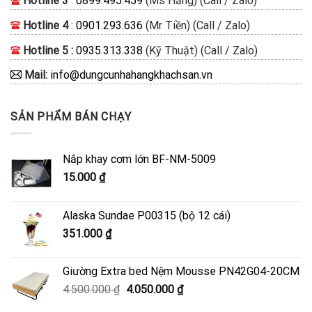
Hotline 3
:
0899.495.459
(Ms Hằng) (Call / Zalo)
Hotline 4
:
0901.293.636
(Mr Tiền) (Call / Zalo)
Hotline 5 :
0935.313.338
(Kỹ Thuật) (Call / Zalo)
Mail:
info@dungcunhahangkhachsan.vn
SẢN PHẨM BÁN CHẠY
Nắp khay cơm lớn BF-NM-5009
15.000
₫
Alaska Sundae P00315 (bộ 12 cái)
351.000
₫
Giường Extra bed Nệm Mousse PN42G04-20CM
Giá
Giá
4.500.000
₫
4.050.000
₫
gốc
hiện