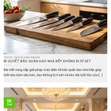
TIN TỨC - CHIA SẺ KINH NGHIỆM
BÍ QUYẾT BẢO QUẢN DAO NHÀ BẾP KHÔNG BỊ RỈ SÉT
Bài viết cung cấp giải pháp toàn diện về bảo quản dao nhà bếp giúp
lưỡi dao luôn sắc bén, dao không bị rỉ sét và kéo dài tuổi thọ của [...]
06
Th8