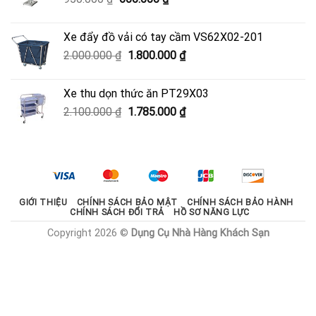
3.330.000 ₫.
gốc
hiện
là:
tại
Xe đẩy đồ vải có tay cầm VS62X02-201
950.000 ₫.
là:
Giá
Giá
2.000.000
₫
1.800.000
₫
600.000 ₫.
gốc
hiện
là:
tại
Xe thu dọn thức ăn PT29X03
2.000.000 ₫.
là:
Giá
Giá
2.100.000
₫
1.785.000
₫
1.800.000 ₫.
gốc
hiện
là:
tại
2.100.000 ₫.
là:
1.785.000 ₫.
GIỚI THIỆU
CHÍNH SÁCH BẢO MẬT
CHÍNH SÁCH BẢO HÀNH
CHÍNH SÁCH ĐỔI TRẢ
HỒ SƠ NĂNG LỰC
Copyright 2026 ©
Dụng Cụ Nhà Hàng Khách Sạn