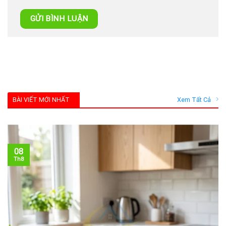
BÀI VIẾT MỚI NHẤT
Xem Tất Cả
08
Th8