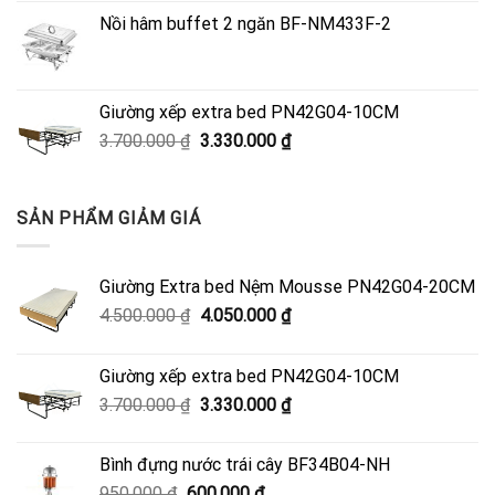
là:
tại
Nồi hâm buffet 2 ngăn BF-NM433F-2
4.500.000 ₫.
là:
4.050.000 ₫.
Giường xếp extra bed PN42G04-10CM
Giá
Giá
3.700.000
₫
3.330.000
₫
gốc
hiện
là:
tại
3.700.000 ₫.
là:
SẢN PHẨM GIẢM GIÁ
3.330.000 ₫.
Giường Extra bed Nệm Mousse PN42G04-20CM
Giá
Giá
4.500.000
₫
4.050.000
₫
gốc
hiện
là:
tại
Giường xếp extra bed PN42G04-10CM
4.500.000 ₫.
là:
Giá
Giá
3.700.000
₫
3.330.000
₫
4.050.000 ₫.
gốc
hiện
là:
tại
Bình đựng nước trái cây BF34B04-NH
3.700.000 ₫.
là:
Giá
Giá
950.000
₫
600.000
₫